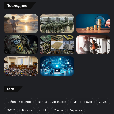
Последние
Теги
Война в Украине
Война на Донбассе
Магнітні бурі
ОРДО
ОРЛО
Россия
США
Сонце
Украина