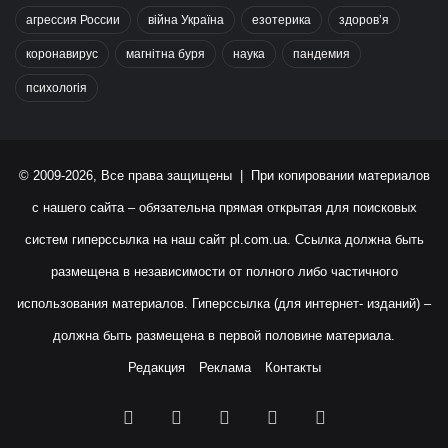
агрессия России
війна Україна
езотерика
здоров’я
коронавирус
магнітна буря
наука
пандемия
психологія
© 2009-2026, Все права защищены | При копировании материалов
с нашего сайта – обязательна прямая открытая для поисковых
систем гиперссылка на наш сайт
pl.com.ua
. Ссылка должна быть
размещена в независимости от полного либо частичного
использования материалов. Гиперссылка (для интернет- изданий) –
должна быть размещена в первой половине материала.
Редакция
Реклама
Контакты
Facebook
X
YouTube
Instagram
RSS