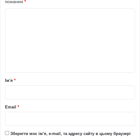
позначені
*
К
о
м
е
н
т
а
р
Ім'я
*
*
Email
*
Зберегти моє ім'я, e-mail, та адресу сайту в цьому браузері