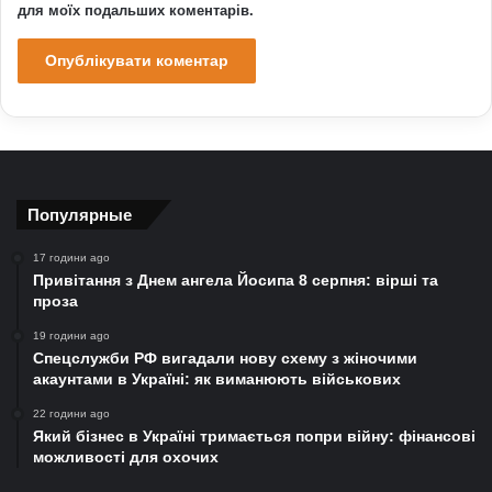
для моїх подальших коментарів.
Популярные
17 години ago
Привітання з Днем ангела Йосипа 8 серпня: вірші та
проза
19 години ago
Спецслужби РФ вигадали нову схему з жіночими
акаунтами в Україні: як виманюють військових
22 години ago
Який бізнес в Україні тримається попри війну: фінансові
можливості для охочих