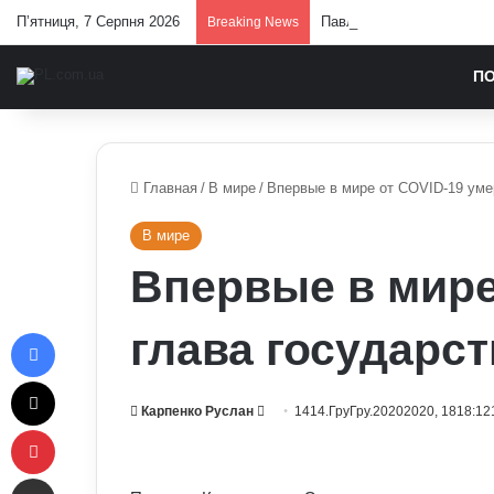
П’ятниця, 7 Серпня 2026
Павло Паліса може стати 
Breaking News
П
Главная
/
В мире
/
Впервые в мире от COVID-19 уме
В мире
Впервые в мире
Facebook
глава государст
X
Send
Карпенко Руслан
1414.ГруГру.20202020, 1818:12
Pinterest
an
email
Отправить e-mail