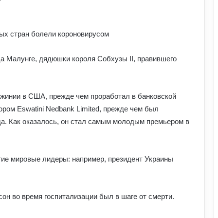
чому випадків агресії стає більше та
що про це говорять експерти
ных стран болели короновирусом
Білорусь формує десантно-штурмову
бригаду біля кордону з Україною: що
а Малунге, дядюшки короля Собхузы II, правившего
доповів Ільюкевич
Про що застерігали античні політики
джинии в США, прежде чем проработал в банковской
та філософи людей XXI століття:
уроки для нашого покоління
ром Eswatini Nedbank Limited, прежде чем был
да. Как оказалось, он стал самым молодым премьером в
Як виникла історія армрестлінгу:
шлях від розваги до професійного
спорту
гие мировые лидеры: например, президент Украины
Прогноз магнітних бур на 1–2 серпня:
стало відомо, чи є загроза здоров’ю
н во время госпитализации был в шаге от смерти.