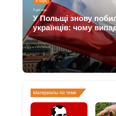
В мире
3 дні ago
У Польщі знову поби
українців: чому випа
агресії стає більше т
про це говорять експ
Материалы по теме