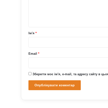
е
н
т
а
р
Ім'я
*
*
Email
*
Зберегти моє ім'я, e-mail, та адресу сайту в ц