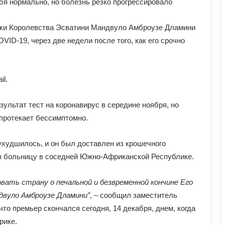
я нормально, но болезнь резко прогрессировало
ики Королевства Эсватини Мандвуло Амброузе Дламини
ID-19, через две недели после того, как его срочно
il.
ультат тест на коронавирус в середине ноября, но
 протекает бессимптомно.
ухудшилось, и он был доставлен из крошечного
в больницу в соседней Южно-Африканской Республике.
вать страну о печальной и безвременной кончине Его
вуло Амброузе Дламини”
, – сообщил заместитель
то премьер скончался сегодня, 14 декабря, днем, когда
рике.
У Польщі знову побили українців: