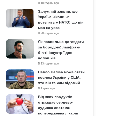
18 години ago
Залужний заявив, що
Україна ніколи не
вступить у НАТО: що він
мав на увазі
20 години ago
Як правильно доглядати
за бородою: лайфхаки
б’юті-індустрії для
чоловіків
23 години ago
Павло Паліса може стати
послом України у США:
хто він та чим відомий
1 день ago
Від яких продуктів
страждає серцево-
судинна система:
попередження лікарів