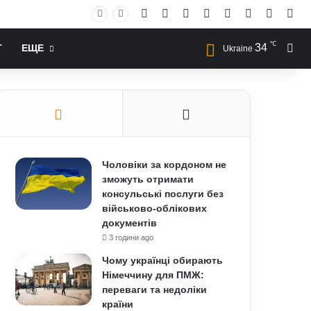
Facebook
X
YouTube
Instagram
RSS
Log In
Случай
Sid
℃
34
Иск
Т
ЕЩЕ
Ukraine
Чоловіки за кордоном не
зможуть отримати
консульські послуги без
військово-облікових
документів
3 години ago
Чому українці обирають
Німеччину для ПМЖ:
переваги та недоліки
країни