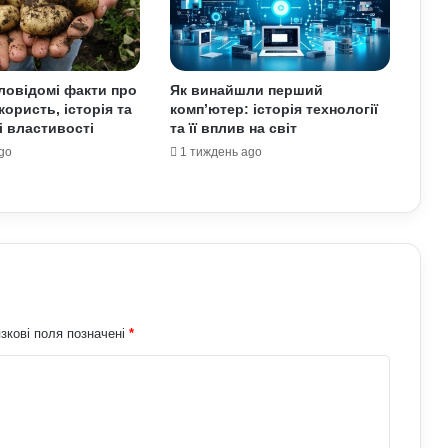
Чоловіки за кордоном не зможуть
отримати консульські послуги без
військово-облікових документів
аловідомі факти про
Як винайшли перший
користь, історія та
комп’ютер: історія технології
Чому українці обирають Німеччину
і властивості
та її вплив на світ
для ПМЖ: переваги та недоліки
країни
go
1 тиждень ago
Залужний заявив, що Україна ніколи
не вступить у НАТО: що він мав на
увазі
У Зеленського нова пропозиція для
Путіна щодо перемир’я: подробиці
зкові поля позначені
*
Чому демократія у різних країнах так
відрізняється: політологи про
функціональність держави