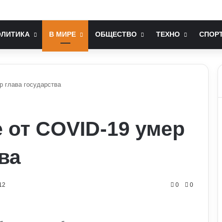
послом України у США: хто він та чим відомий
ОЛИТИКА
В МИРЕ
ОБЩЕСТВО
ТЕХНО
СПОР
р глава государства
 от COVID-19 умер
ва
12
0
0