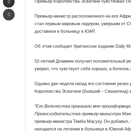
Премьер Королевства Эсватини чувствовал себ
Печать
Премьер-министр расположенного на юге Афр
стал первым мировым лидером, умершим от COV
доставили в больницу в ЮАР.
Об этом сообщает британское издание Daily Ma
52-летний Дламини получил положительный рез
уверял, что чувствует себя хорошо, а болезнь
Однако две недели назад его состояние резко 
Королевства Эсватини (бывший – Свазиленд) 
“Его Величества приказали мне проинформиро
Превосходительства премьер-министра Манд
премьер-министра Темба Масуку. Он добавил, ч
находился на лечении в больнице в Южной Аф