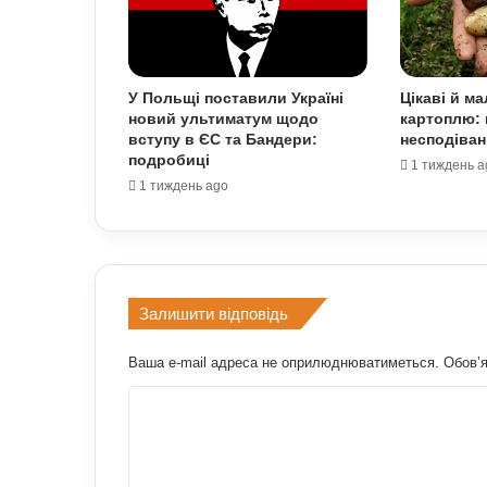
У Польщі поставили Україні
Цікаві й м
новий ультиматум щодо
картоплю: 
вступу в ЄС та Бандери:
несподіван
подробиці
1 тиждень a
1 тиждень ago
Залишити відповідь
Ваша e-mail адреса не оприлюднюватиметься.
Обов’я
К
о
м