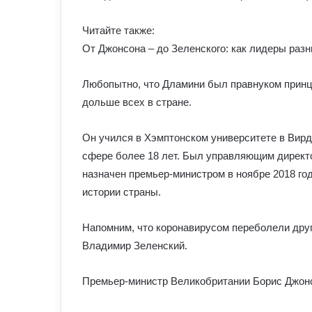
Читайте также:
От Джонсона – до Зеленского: как лидеры раз
Любопытно, что Дламини был правнуком принц
дольше всех в стране.
Он учился в Хэмптонском университете в Вир
сфере более 18 лет. Был управляющим директо
назначен премьер-министром в ноябре 2018 го
истории страны.
Напомним, что коронавирусом переболели дру
Владимир Зеленский.
Премьер-министр Великобритании Борис Джонсо