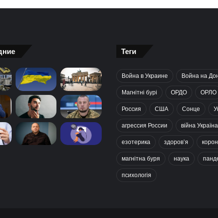
дние
Теги
Война в Украине
Война на До
Магнітні бурі
ОРДО
ОРЛО
Россия
США
Сонце
У
агрессия России
війна Україна
езотерика
здоров’я
корон
магнітна буря
наука
панд
психологія