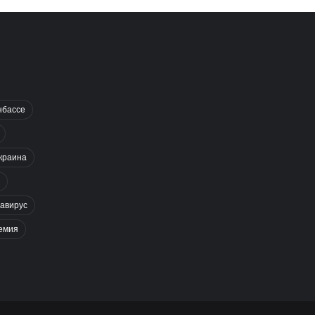
нбассе
краина
авирус
емия