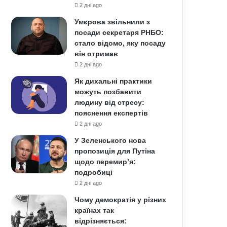
2 дні ago
Умєрова звільнили з
посади секретаря РНБО:
стало відомо, яку посаду
він отримав
2 дні ago
Як дихальні практики
можуть позбавити
людину від стресу:
пояснення експертів
2 дні ago
У Зеленського нова
пропозиція для Путіна
щодо перемир’я:
подробиці
2 дні ago
Чому демократія у різних
країнах так
відрізняється: