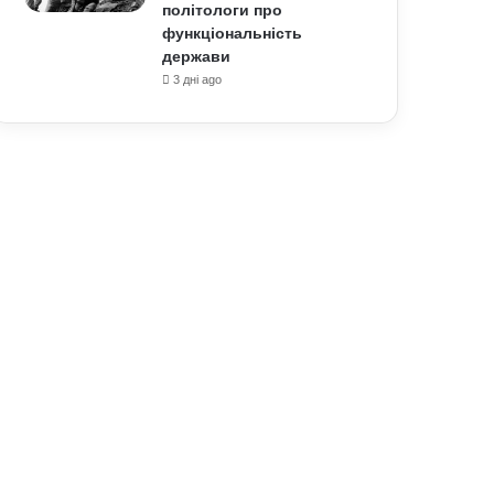
політологи про
функціональність
держави
3 дні ago