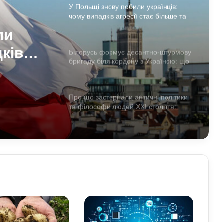
У Польщі знову побили українців:
чому випадків агресії стає більше та
що про це говорять експерти
ли
дків
Білорусь формує десантно-штурмову
бригаду біля кордону з Україною: що
а що
доповів Ільюкевич
ерти
Про що застерігали античні політики
та філософи людей XXI століття:
уроки для нашого покоління
Як виникла історія армрестлінгу:
шлях від розваги до професійного
спорту
Прогноз магнітних бур на 1–2 серпня:
стало відомо, чи є загроза здоров’ю