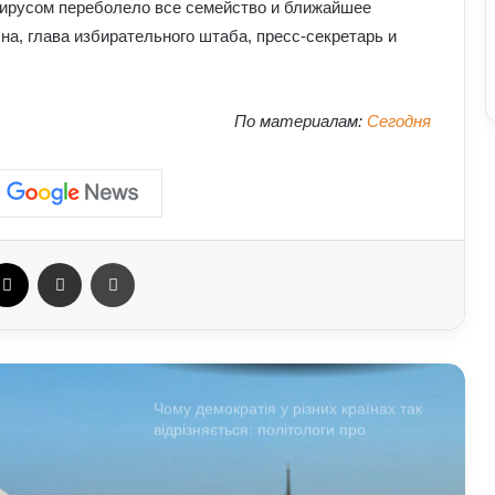
ирусом переболело все семейство и ближайшее
Чоловіки за кордоном не зможуть
отримати консульські послуги без
на, глава избирательного штаба, пресс-секретарь и
військово-облікових документів
Чому українці обирають Німеччину
По материалам:
Сегодня
для ПМЖ: переваги та недоліки
країни
Залужний заявив, що Україна ніколи
не вступить у НАТО: що він мав на
увазі
ebook
X
Отправить e-mail
Печать
У Зеленського нова пропозиція для
Путіна щодо перемир’я: подробиці
Чому демократія у різних країнах так
відрізняється: політологи про
функціональність держави