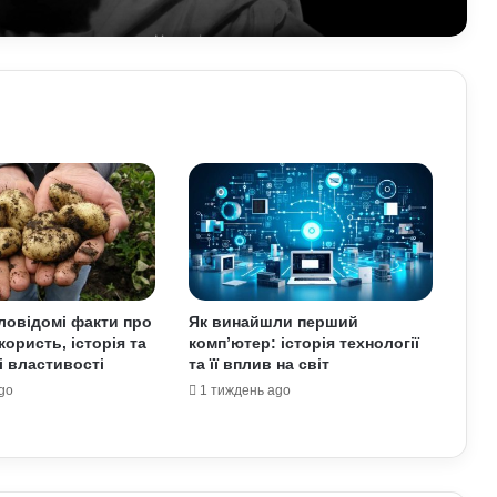
Чоловіки за кордоном не зможуть
отримати консульські послуги без
військово-облікових документів
Чому українці обирають Німеччину
для ПМЖ: переваги та недоліки
країни
Залужний заявив, що Україна ніколи
не вступить у НАТО: що він мав на
увазі
аловідомі факти про
Як винайшли перший
користь, історія та
комп’ютер: історія технології
У Зеленського нова пропозиція для
і властивості
та її вплив на світ
Путіна щодо перемир’я: подробиці
go
1 тиждень ago
Чому демократія у різних країнах так
відрізняється: політологи про
функціональність держави