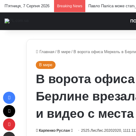
П’ятниця, 7 Серпня 2026
Павло Паліса може стати 
Breaking News
П
Главная
/
В мире
/
В ворота офиса Меркель в Берли
В мире
В ворота офиса
Facebook
Берлине врезал
X
и видео с места
Pinterest
Send
Карпенко Руслан
2525.ЛисЛис.20202020, 1111:11
Отправить e-mail