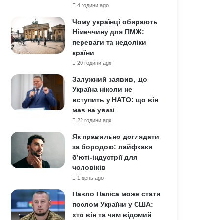
4 години ago
Чому українці обирають
Німеччину для ПМЖ:
переваги та недоліки
країни
20 години ago
Залужний заявив, що
Україна ніколи не
вступить у НАТО: що він
мав на увазі
22 години ago
Як правильно доглядати
за бородою: лайфхаки
б’юті-індустрії для
чоловіків
1 день ago
Павло Паліса може стати
послом України у США:
хто він та чим відомий