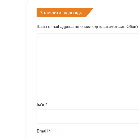
Залишити відповідь
Ваша e-mail адреса не оприлюднюватиметься.
Обов’я
К
о
м
е
н
т
а
р
Ім'я
*
*
Email
*