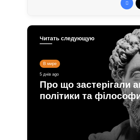
Читать следующую
В мире
5 днів ago
Про що застерігали а
політики та філософ
людей XXI століття: 
для нашого поколінн