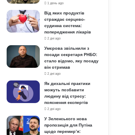
1 день ago
Від яких продуктів
страждає серцево-
судинна система:
попередження лікарів
2 дні ago
Умєрова звільнили з
посади секретаря РНБО:
стало відомо, яку посаду
він отримав
2 дні ago
Як дихальні практики
можуть позбавити
людину від стресу:
пояснення експертів
2 дні ago
У Зеленського нова
пропозиція для Путіна
щодо перемир’я: