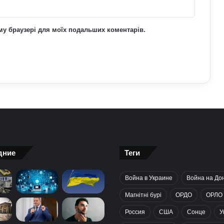
ьому браузері для моїх подальших коментарів.
дние
Теги
Война в Украине
Война на До
Магнітні бурі
ОРДО
ОРЛО
Россия
США
Сонце
У