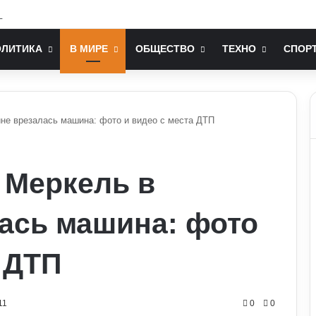
послом України у США: хто він та чим відомий
ОЛИТИКА
В МИРЕ
ОБЩЕСТВО
ТЕХНО
СПОР
не врезалась машина: фото и видео с места ДТП
 Меркель в
ась машина: фото
 ДТП
11
0
0