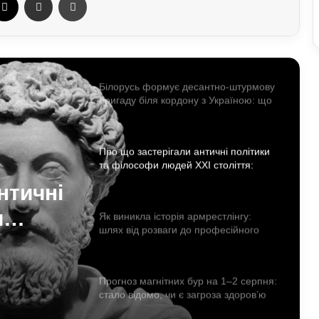
У Польщі знову побили українців:
чому випадків агресії стає більше та
що про це говорять експерти
Білорусь формує десантно-штурмову
бригаду біля кордону з Україною: що
доповів Ільюкевич
Про що застерігали античні політики
та філософи людей XXI століття:
уроки для нашого покоління
нтичні
и
Як виникла історія армрестлінгу:
шлях від розваги до професійного
уроки
спорту
я
Прогноз магнітних бур на 1–2 серпня:
стало відомо, чи є загроза здоров’ю