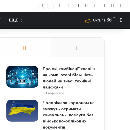
Facebook
X
YouTube
Instagram
RSS
Log In
Случай
Sid
℃
36
Иск
Т
ЕЩЕ
Ukraine
Про які комбінації клавіш
на комп’ютері більшість
людей не знає: технічні
лайфхаки
1 годину ago
Чоловіки за кордоном не
зможуть отримати
консульські послуги без
військово-облікових
документів