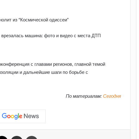
Чоловіки за кордоном не зможуть
отримати консульські послуги без
військово-облікових документів
олит из “Космической одиссеи”
Чому українці обирають Німеччину
для ПМЖ: переваги та недоліки
країни
Залужний заявив, що Україна ніколи
оконференция с главами регионов, главной темой
не вступить у НАТО: що він мав на
изоляции и дальнейшие шаги по борьбе с
увазі
У Зеленського нова пропозиція для
По материалам:
Сегодня
Путіна щодо перемир’я: подробиці
Чому демократія у різних країнах так
відрізняється: політологи про
функціональність держави
ebook
X
Отправить e-mail
Печать