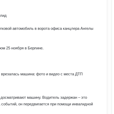
У Польщі знову побили українців:
чому випадків агресії стає більше та
що про це говорять експерти
алид
Білорусь формує десантно-штурмову
гковой автомобиль в ворота офиса канцлера Ангелы
бригаду біля кордону з Україною: що
доповів Ільюкевич
ом 25 ноября в Берлине.
Про що застерігали античні політики
та філософи людей XXI століття:
уроки для нашого покоління
Як виникла історія армрестлінгу:
шлях від розваги до професійного
спорту
Прогноз магнітних бур на 1–2 серпня:
 досматривают машину. Водитель задержан – это
стало відомо, чи є загроза здоров’ю
а событий, он передвигается при помощи инвалидной