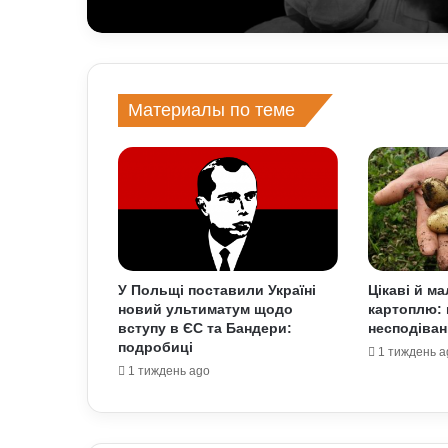
Материалы по теме
У Польщі поставили Україні
Цікаві й м
новий ультиматум щодо
картоплю: 
вступу в ЄС та Бандери:
несподіван
подробиці
1 тиждень a
1 тиждень ago