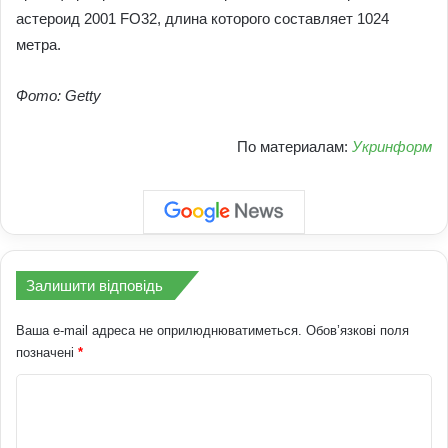
астероид 2001 FO32, длина которого составляет 1024
метра.
Фото: Getty
По материалам:
Укринформ
Залишити відповідь
Ваша e-mail адреса не оприлюднюватиметься.
Обов’язкові поля
позначені
*
К
о