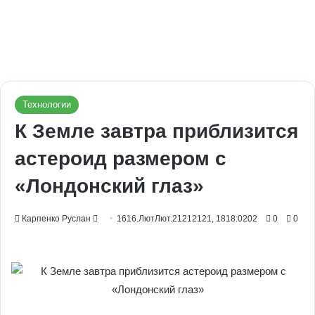
Технологии
К Земле завтра приблизится
астероид размером с
«Лондонский глаз»
Send
Карпенко Руслан
1616.ЛютЛют.21212121, 1818:0202
0
0
an
email