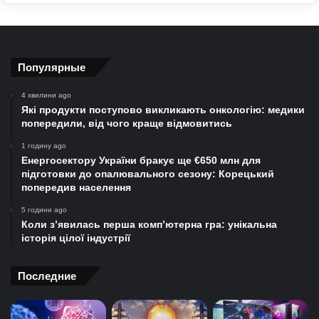
Популярные
4 хвилини ago
Які продукти поступово викликають онкологію: медики
попередили, від чого краще відмовитись
1 годину ago
Енергосектору України бракує ще €650 млн для
підготовки до опалювального сезону: Корецький
попередив населення
5 години ago
Коли з’явилась перша комп’ютерна гра: унікальна
історія цілої індустрії
Последние