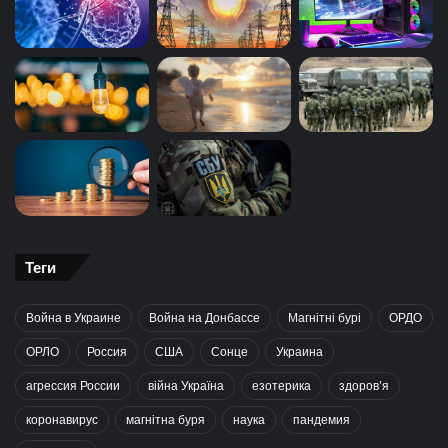
Теги
Война в Украине
Война на Донбассе
Магнітні бурі
ОРДО
ОРЛО
Россия
США
Сонце
Украина
агрессия России
війна Україна
езотерика
здоров’я
коронавирус
магнітна буря
наука
пандемия