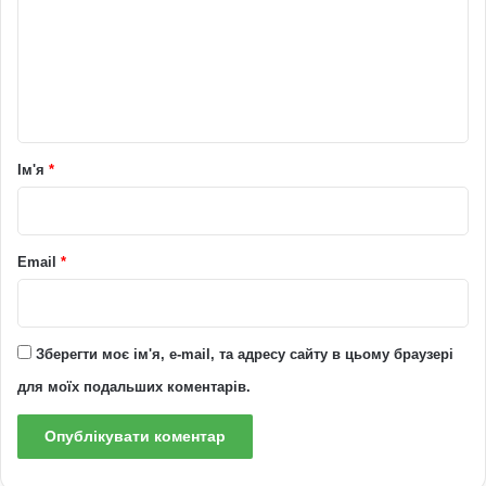
м
е
н
т
а
р
Ім'я
*
*
Email
*
Зберегти моє ім'я, e-mail, та адресу сайту в цьому браузері
для моїх подальших коментарів.