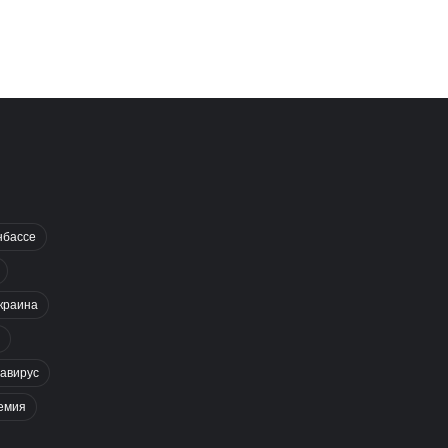
нбассе
краина
авирус
емия