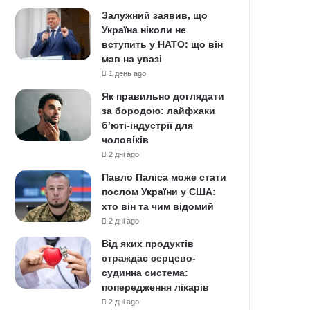
Залужний заявив, що
Україна ніколи не
вступить у НАТО: що він
мав на увазі
1 день ago
Як правильно доглядати
за бородою: лайфхаки
б’юті-індустрії для
чоловіків
2 дні ago
Павло Паліса може стати
послом України у США:
хто він та чим відомий
2 дні ago
Від яких продуктів
страждає серцево-
судинна система:
попередження лікарів
2 дні ago