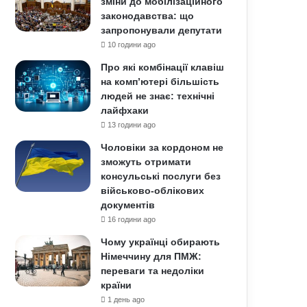
зміни до мобілізаційного
законодавства: що
запропонували депутати
10 години ago
Про які комбінації клавіш
на комп’ютері більшість
людей не знає: технічні
лайфхаки
13 години ago
Чоловіки за кордоном не
зможуть отримати
консульські послуги без
військово-облікових
документів
16 години ago
Чому українці обирають
Німеччину для ПМЖ:
переваги та недоліки
країни
1 день ago