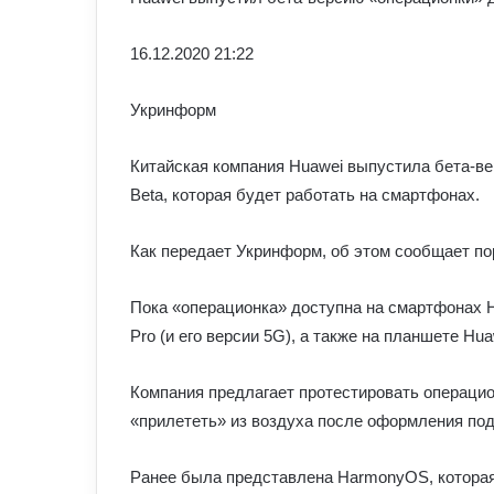
16.12.
2020 21:22
Укринформ
Китайская компания Huawei выпустила бета-в
Beta, которая будет работать на смартфонах.
Как передает Укринформ, об этом сообщает по
Пока «операционка» доступна на смартфонах Hua
Pro (и его версии 5G), а также на планшете Hua
Компания предлагает протестировать операцио
«прилететь» из воздуха после оформления под
Ранее была представлена ​​HarmonyOS, котора