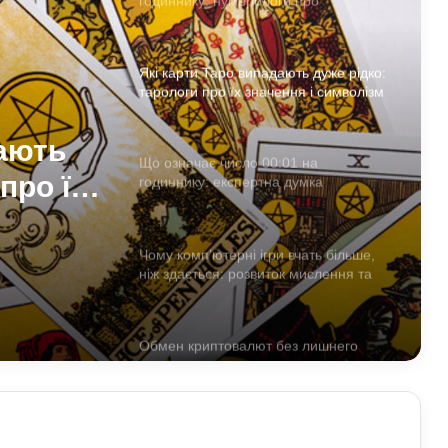
годиннику: нумерологи про
«магічність» і символізм
Які карти Таро випадають дуже рідко:
тарологи про їх значення і символізм
дають
Що означає число 00:01 на
про їх
годиннику: експертна думка
езотериків
Чому комп’ютерні ігри вчать більше,
ніж здається: розвиток мислення та
навичок
Обмен криптовалют без лишнего
риска
Як винайшли перший комп’ютер: