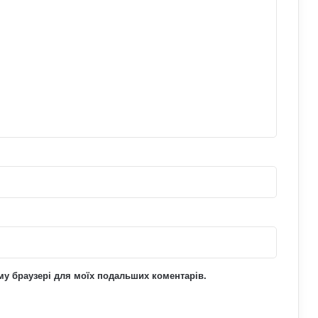
«магічність» і символізм
Які карти Таро випадають дуже рідко:
тарологи про їх значення і символізм
Що означає число 00:01 на
годиннику: експертна думка
езотериків
ьому браузері для моїх подальших коментарів.