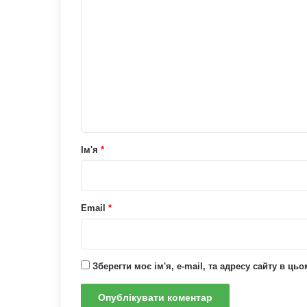
К
о
м
е
н
т
а
р
Ім'я
*
*
Email
*
Зберегти моє ім'я, e-mail, та адресу сайту в ц