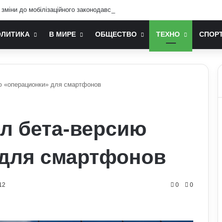
 зміни до мобілізаційного законодавства: що запропонували депутати
ОЛИТИКА
В МИРЕ
ОБЩЕСТВО
ТЕХНО
СПОР
ю «операционки» для смартфонов
л бета-версию
 для смартфонов
12
0
0