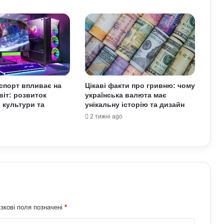
історія технології та її вплив на світ
Які криптовалюти стали поганим
прикладом: історії провалів та втрат
інвесторів
Як змусити себе менше
спорт впливає на
Цікаві факти про гривню: чому
використовувати соцмережі: поради
віт: розвиток
українська валюта має
психологів
, культури та
унікальну історію та дизайн
2 тижні ago
Про які комбінації клавіш на
комп’ютері більшість людей не знає:
технічні лайфхаки
Где используется текстолит
зкові поля позначені
*
Що означає число 15:51 на
годиннику: нумерологи про