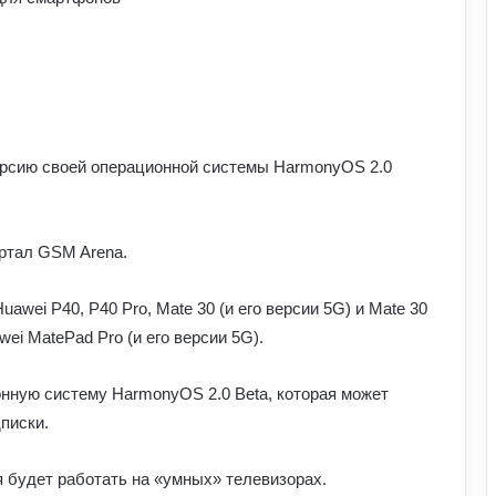
ерсию своей операционной системы HarmonyOS 2.0
ртал GSM Arena.
Чому комп’ютерні ігри вчать більше,
wei P40, P40 Pro, Mate 30 (и его версии 5G) и Mate 30
ніж здається: розвиток мислення та
навичок
wei MatePad Pro (и его версии 5G).
Обмен криптовалют без лишнего
нную систему HarmonyOS 2.0 Beta, которая может
риска
писки.
я будет работать на «умных» телевизорах.
Як винайшли перший комп’ютер: