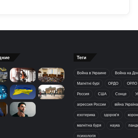
дние
Теги
Война в Украине
Война на До
Магнітні бурі
ОРДО
ОРЛО
Россия
США
Сонце
У
агрессия России
війна Україна
езотерика
здоров’я
корон
магнітна буря
наука
панд
психологія