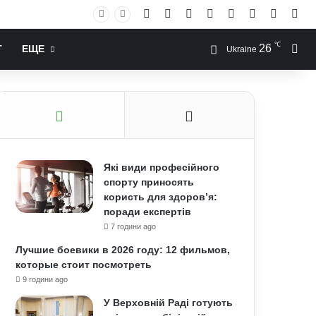
Facebook
X
YouTube
Instagram
RSS
Log In
Случай
Sid
℃
26
Иск
Т
ЕЩЕ
Ukraine
Які види професійного
спорту приносять
користь для здоров’я:
поради експертів
7 години ago
Лучшие боевики в 2026 году: 12 фильмов,
которые стоит посмотреть
9 години ago
У Верховній Раді готують