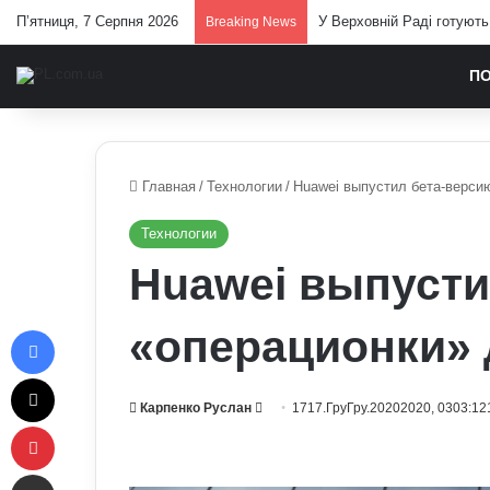
П’ятниця, 7 Серпня 2026
У Верховній Раді готують
Breaking News
П
Главная
/
Технологии
/
Huawei выпустил бета-верси
Технологии
Huawei выпусти
Facebook
«операционки»
X
Send
Карпенко Руслан
1717.ГруГру.20202020, 0303:12
Pinterest
an
email
Отправить e-mail