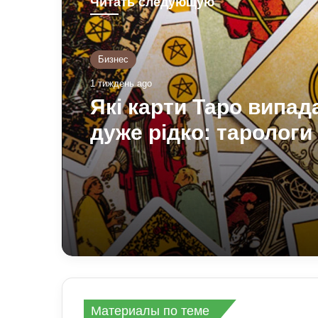
Читать следующую
Бизнес
1 тиждень ago
Які карти Таро випа
дуже рідко: тарологи 
значення і символізм
Материалы по теме