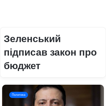
Зеленський
підписав закон про
бюджет
Зеленський
підписав
Политика
закон
про