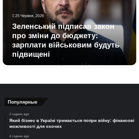
зміни
до
бюджету:
25 Червня, 2026
зарплати
Зеленський підписав закон
військовим
будуть
про зміни до бюджету:
підвищені
зарплати військовим будуть
підвищені
Популярные
2 години ago
Який бізнес в Україні тримається попри війну: фінансові
можливості для охочих
4 години ago