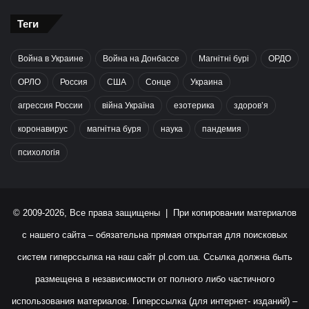
Теги
Война в Украине
Война на Донбассе
Магнітні бурі
ОРДО
ОРЛО
Россия
США
Сонце
Украина
агрессия России
війна Україна
езотерика
здоров’я
коронавирус
магнітна буря
наука
пандемия
психологія
© 2009-2026, Все права защищены | При копировании материалов
с нашего сайта – обязательна прямая открытая для поисковых
систем гиперссылка на наш сайт
pl.com.ua
. Ссылка должна быть
размещена в независимости от полного либо частичного
использования материалов. Гиперссылка (для интернет- изданий) –