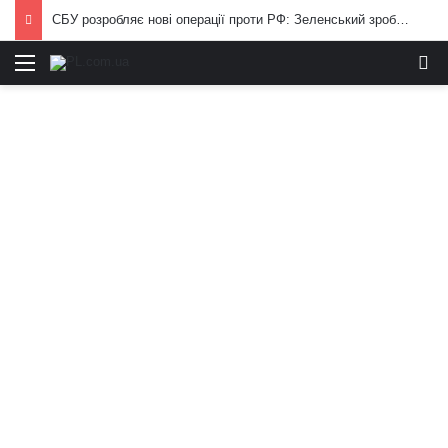
СБУ розробляє нові операції проти РФ: Зеленський зробив важливу заяву
Меню
И