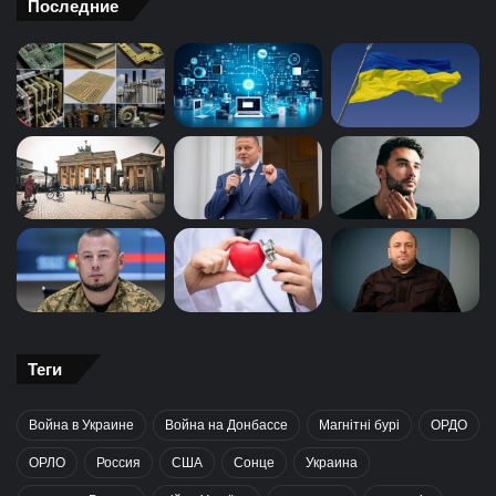
Последние
Теги
Война в Украине
Война на Донбассе
Магнітні бурі
ОРДО
ОРЛО
Россия
США
Сонце
Украина