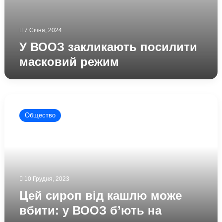
7 Січня, 2024
У ВООЗ закликають посилити
масковий режим
Цей
сироп
Общество
від
кашлю
може
вбити:
у
ВООЗ
10 Грудня, 2023
б’ють
на
Цей сироп від кашлю може
сполох
вбити: у ВООЗ б’ють на