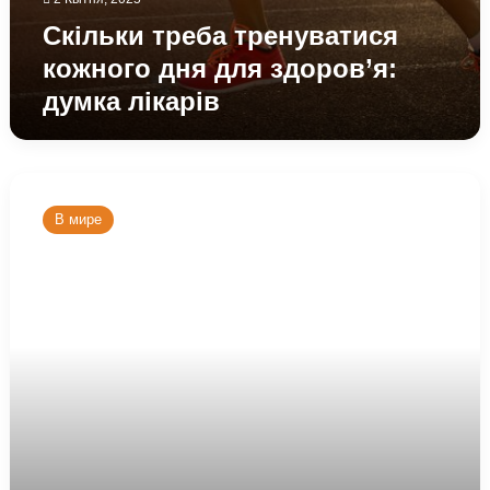
Скільки треба тренуватися
кожного дня для здоров’я:
думка лікарів
У
ВООЗ
В мире
закликають
посилити
масковий
режим