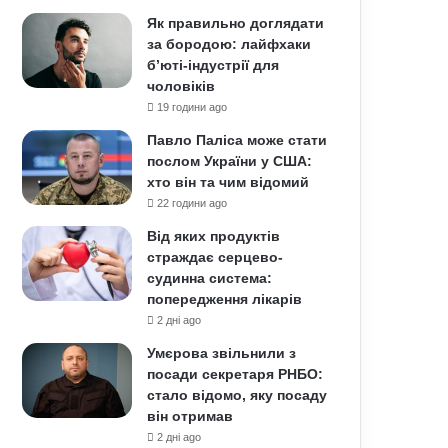
Як правильно доглядати
за бородою: лайфхаки
б’юті-індустрії для
чоловіків
19 години ago
Павло Паліса може стати
послом України у США:
хто він та чим відомий
22 години ago
Від яких продуктів
страждає серцево-
судинна система:
попередження лікарів
2 дні ago
Умєрова звільнили з
посади секретаря РНБО:
стало відомо, яку посаду
він отримав
2 дні ago