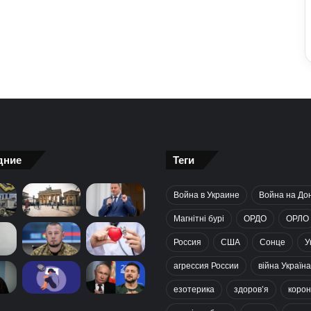
дние
Теги
Война в Украине
Война на До
Магнітні бурі
ОРДО
ОРЛО
Россия
США
Сонце
У
агрессия России
війна Україна
езотерика
здоров’я
корон