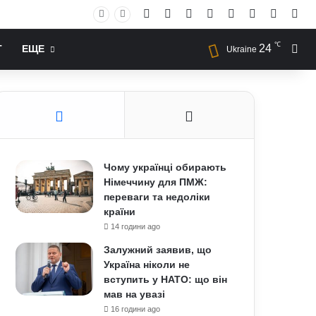
Facebook
X
YouTube
Instagram
RSS
Log In
Случай
Sid
℃
24
Иск
Т
ЕЩЕ
Ukraine
Чому українці обирають
Німеччину для ПМЖ:
переваги та недоліки
країни
14 години ago
Залужний заявив, що
Україна ніколи не
вступить у НАТО: що він
мав на увазі
16 години ago