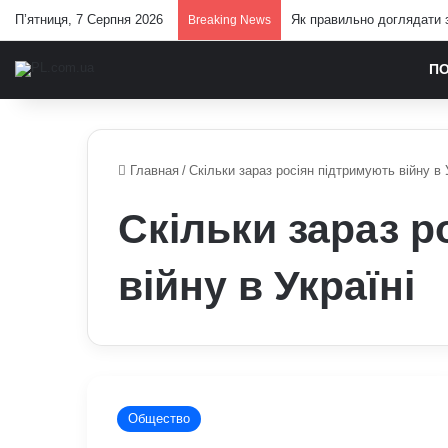
П’ятниця, 7 Серпня 2026
Як правильно доглядати з
Breaking News
П
Главная
/
Скільки зараз росіян підтримують війну в 
Скільки зараз р
війну в Україні
Скільки
зараз
Общество
росіян