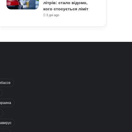
літрів: стало відомо,
кого стосується ліміт
3 дні ago
нбассе
краина
авирус