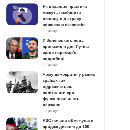
Як дихальні практики
можуть позбавити
людину від стресу:
пояснення експертів
2 дні ago
У Зеленського нова
пропозиція для Путіна
щодо перемир’я:
подробиці
2 дні ago
Чому демократія у різних
країнах так
відрізняється:
політологи про
функціональність
держави
3 дні ago
АЗС почали обмежувати
продаж дизелю до 100