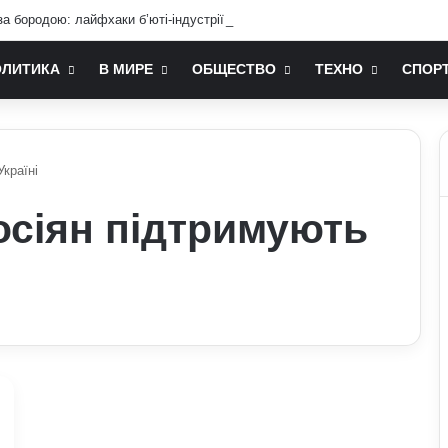
а бородою: лайфхаки б’юті-індустрії для чоловіків
ОЛИТИКА
В МИРЕ
ОБЩЕСТВО
ТЕХНО
СПОР
Україні
осіян підтримують