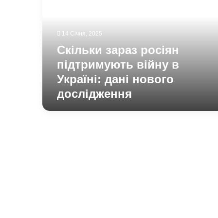
підтримують
війну
в
Україні:
14 Січня, 2025
дані
Скільки зараз росіян
нового
дослідження
підтримують війну в
Україні: дані нового
дослідження