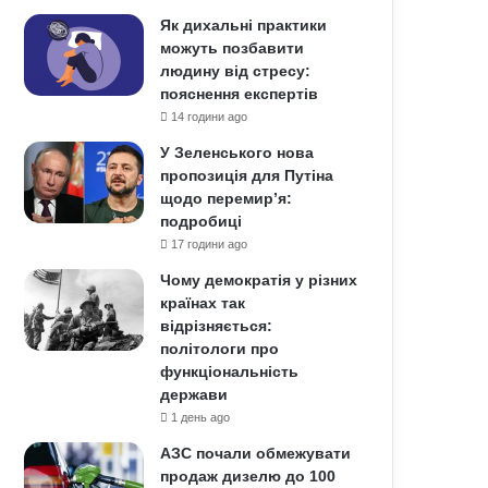
Як дихальні практики
можуть позбавити
людину від стресу:
пояснення експертів
14 години ago
У Зеленського нова
пропозиція для Путіна
щодо перемир’я:
подробиці
17 години ago
Чому демократія у різних
країнах так
відрізняється:
політологи про
функціональність
держави
1 день ago
АЗС почали обмежувати
продаж дизелю до 100