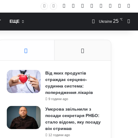
Facebook
X
YouTube
Instagram
RSS
Log In
Случай
Sid
℃
25
Иск
Т
ЕЩЕ
Ukraine
Від яких продуктів
страждає серцево-
судинна система:
попередження лікарів
9 години ago
Умєрова звільнили з
посади секретаря РНБО:
стало відомо, яку посаду
він отримав
12 години ago