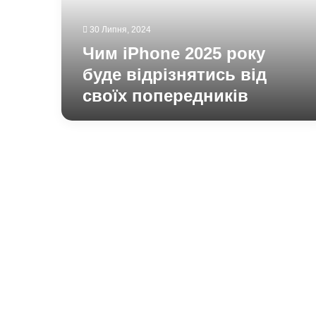
від
своїх
30 Липня, 2024
попередників
Чим iPhone 2025 року
буде відрізнятись від
своїх попередників