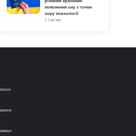
різними країнами:
пояснення сну з точки
зору психології
2 дні ago
нбассе
краина
авирус