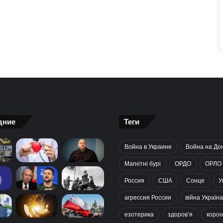
дние
Теги
Война в Украине
Война на До
Магнітні бурі
ОРДО
ОРЛО
Россия
США
Сонце
У
агрессия России
війна Україна
езотерика
здоров’я
корон