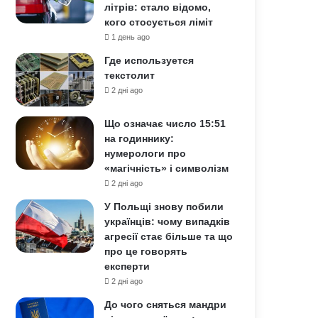
літрів: стало відомо,
кого стосується ліміт
1 день ago
Где используется
текстолит
2 дні ago
Що означає число 15:51
на годиннику:
нумерологи про
«магічність» і символізм
2 дні ago
У Польщі знову побили
українців: чому випадків
агресії стає більше та що
про це говорять
експерти
2 дні ago
До чого сняться мандри