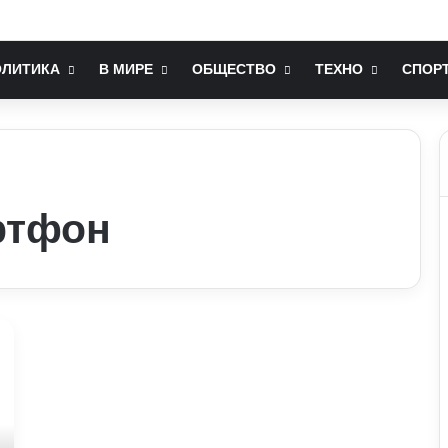
раїнах так відрізняється: політологи про функціональність держави
ОЛИТИКА
В МИРЕ
ОБЩЕСТВО
ТЕХНО
СПОР
ртфон