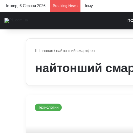
Четвер, 6 Серпня 2026
Чому демократія у різних к
Breaking News
П
Главная
/
найтонший смартфон
найтонший сма
Чим
iPhone
Технологии
2025
року
буде
відрізнятись