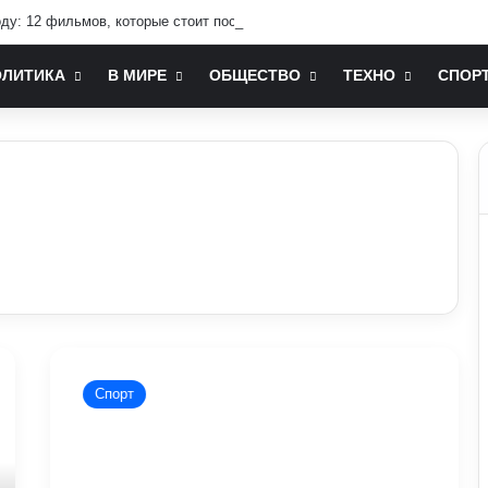
оду: 12 фильмов, которые стоит посмотреть
ОЛИТИКА
В МИРЕ
ОБЩЕСТВО
ТЕХНО
СПОР
«Арсенал»
–
Спорт
«Порту»:
тренер
«канонірів»
опинився