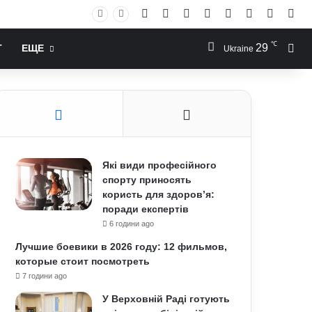
Facebook
X
YouTube
Instagram
RSS
Log In
Случай
Sid
℃
29
Иск
Т
ЕЩЕ
Ukraine
Які види професійного
спорту приносять
користь для здоров’я:
поради експертів
6 години ago
Лучшие боевики в 2026 году: 12 фильмов,
которые стоит посмотреть
7 години ago
У Верховній Раді готують