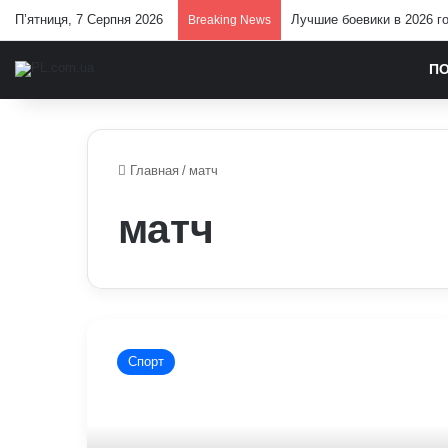
П’ятниця, 7 Серпня 2026
Лучшие боевики в 2026 г
Breaking News
П
Главная
/
матч
матч
Чи
зміг
Спорт
«Монпельє»
обіграти
«ПСЖ»:
результати