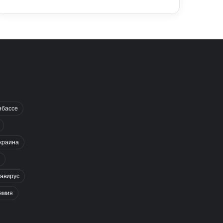
нбассе
краина
авирус
емия