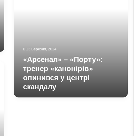
у
центрі
скандалу
13 Березня, 2024
«Арсенал» – «Порту»:
тренер «канонірів»
опинився у центрі
скандалу