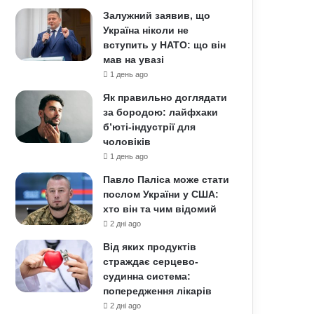
Залужний заявив, що
Україна ніколи не
вступить у НАТО: що він
мав на увазі
1 день ago
Як правильно доглядати
за бородою: лайфхаки
б’юті-індустрії для
чоловіків
1 день ago
Павло Паліса може стати
послом України у США:
хто він та чим відомий
2 дні ago
Від яких продуктів
страждає серцево-
судинна система:
попередження лікарів
2 дні ago