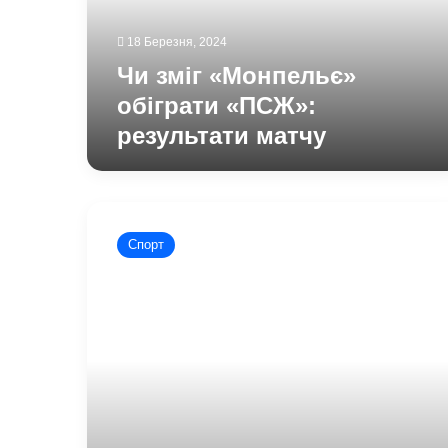
матчу
18 Березня, 2024
Чи зміг «Монпельє»
обіграти «ПСЖ»:
результати матчу
Зінченко
травмувався
Спорт
перед
важливим
матчем
Ліги
чемпіонів