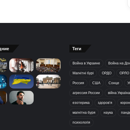
дние
Теги
Война в Украине
Война на До
Магнітні бурі
ОРДО
ОРЛО
Россия
США
Сонце
У
агрессия России
війна Україна
езотерика
здоров’я
корон
магнітна буря
наука
панд
психологія