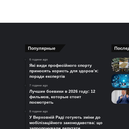
Популярные
После
6 години ago
Які види професійного спорту
приносять користь для здоров’я:
поради експертів
7 години ago
Лучшие боевики в 2026 году: 12
фильмов, которые стоит
посмотреть
8 години ago
У Верховній Раді готують зміни до
мобілізаційного законодавства: що
запропонували депутати