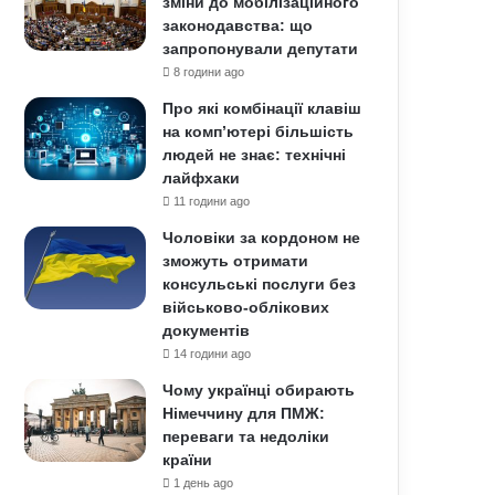
зміни до мобілізаційного
законодавства: що
запропонували депутати
8 години ago
Про які комбінації клавіш
на комп’ютері більшість
людей не знає: технічні
лайфхаки
11 години ago
Чоловіки за кордоном не
зможуть отримати
консульські послуги без
військово-облікових
документів
14 години ago
Чому українці обирають
Німеччину для ПМЖ:
переваги та недоліки
країни
1 день ago