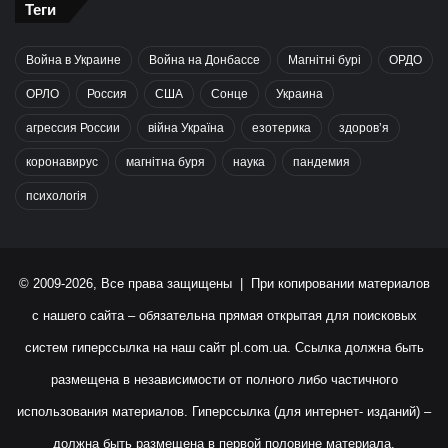
Теги
Война в Украине
Война на Донбассе
Магнітні бурі
ОРДО
ОРЛО
Россия
США
Сонце
Украина
агрессия России
війна Україна
езотерика
здоров’я
коронавирус
магнітна буря
наука
пандемия
психологія
© 2009-2026, Все права защищены | При копировании материалов
с нашего сайта – обязательна прямая открытая для поисковых
систем гиперссылка на наш сайт
pl.com.ua
. Ссылка должна быть
размещена в независимости от полного либо частичного
использования материалов. Гиперссылка (для интернет- изданий) –
должна быть размещена в первой половине материала.