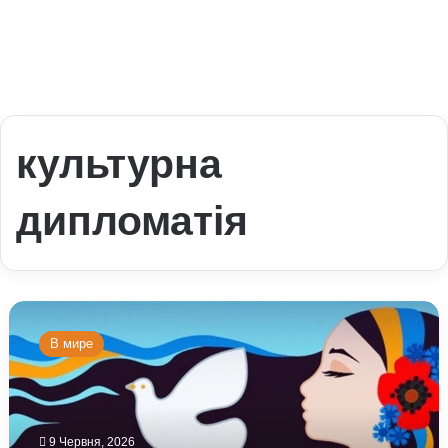
культурна
дипломатія
Чому
українська
В мире
культура
стає
зброєю
м’якої
сили:
9 Червня, 2026