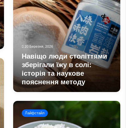
солі:
історія
та
наукове
пояснення
методу
20 Березня, 2026
Навіщо люди століттями
зберігали їжу в солі:
історія та наукове
пояснення методу
Користь
рису
Лайфстайл
Басматі:
чому
крупу