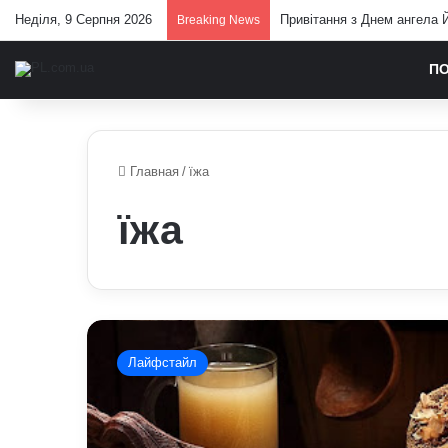
Неділя, 9 Серпня 2026
Привітання з Днем ангела Й
Breaking News
П
Главная
/
їжа
їжа
Чому
гаряча
Лайфстайл
їжа
здається
смачнішою:
фізика