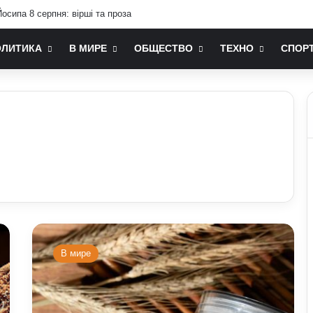
осипа 8 серпня: вірші та проза
ОЛИТИКА
В МИРЕ
ОБЩЕСТВО
ТЕХНО
СПОР
Навіщо
люди
В мире
століттями
зберігали
їжу
в