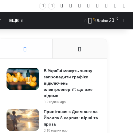
Facebook
X
YouTube
Instagram
RSS
Log In
Случай
Sid
℃
23
Иск
Т
ЕЩЕ
Ukraine
В Україні можуть знову
запровадити графіки
відключень
електроенергії: що вже
відомо
2 години ago
Привітання з Днем ангела
Йосипа 8 серпня: вірші та
проза
18 години ago