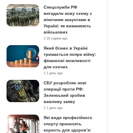
Спецслужби РФ
вигадали нову схему з
жіночими акаунтами в
Україні: як виманюють
військових
20 години ago
Який бізнес в Україні
тримається попри війну:
фінансові можливості
для охочих
1 день ago
СБУ розробляє нові
операції проти РФ:
Зеленський зробив
важливу заяву
1 день ago
Які види професійного
спорту приносять
користь для здоров’я: