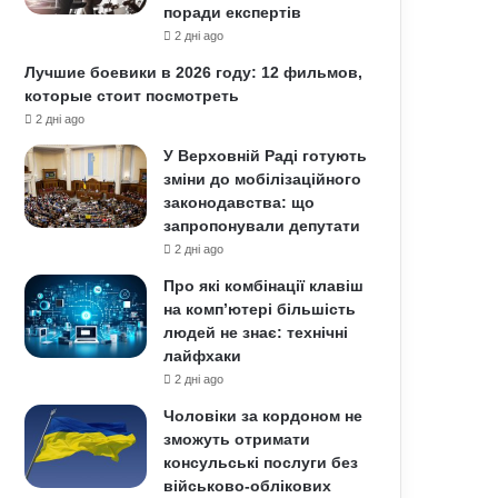
поради експертів
2 дні ago
Лучшие боевики в 2026 году: 12 фильмов,
которые стоит посмотреть
2 дні ago
У Верховній Раді готують
зміни до мобілізаційного
законодавства: що
запропонували депутати
2 дні ago
Про які комбінації клавіш
на комп’ютері більшість
людей не знає: технічні
лайфхаки
2 дні ago
Чоловіки за кордоном не
зможуть отримати
консульські послуги без
військово-облікових