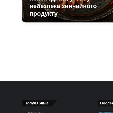
небезпека звичайного
продукту
Популярные
После
2 години ago