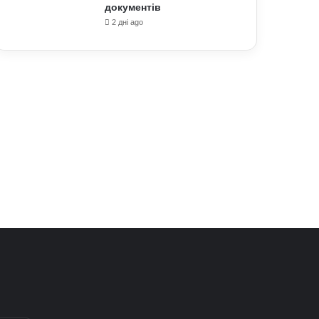
документів
2 дні ago