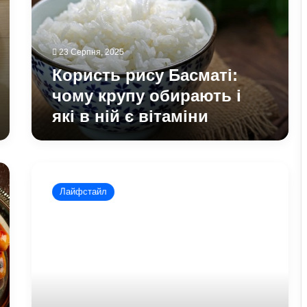
обирають
і
які
23 Серпня, 2025
в
ній
Користь рису Басматі:
є
чому крупу обирають і
вітаміни
які в ній є вітаміни
Що
потрібно
Лайфстайл
їсти
у
спеку,
навіть
якщо
немає
апетиту