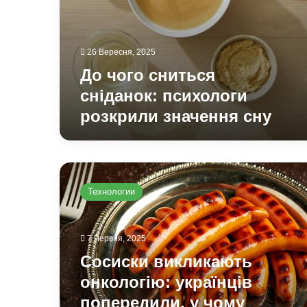
26 Вересня, 2025
До чого сниться
сніданок: психологи
розкрили значення сну
Сосиски
викликають
Технологии
онкологію:
українців
попередили,
7 Червня, 2025
у
чому
Сосиски викликають
небезпека
онкологію: українців
звичайного
продукту
попередили, у чому