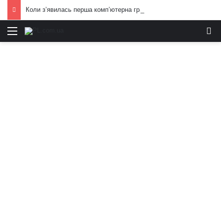
Коли з’явилась перша комп’ютерна гра: унікальна історія цілої індустрії
Меню
И