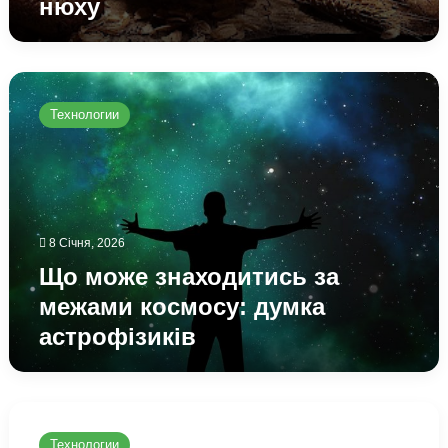
нюху
Що
може
Технологии
знаходитись
за
межами
космосу:
думка
астрофізиків
8 Січня, 2026
Що може знаходитись за
межами космосу: думка
астрофізиків
Чи
реально
Технологии