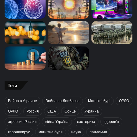
Теги
Война в Украине
Война на Донбассе
Магнітні бурі
ОРДО
ОРЛО
Россия
США
Сонце
Украина
агрессия России
війна Україна
езотерика
здоров’я
коронавирус
магнітна буря
наука
пандемия