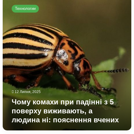
комахи
Технологии
при
падінні
з
5
поверху
виживають,
а
людина
ні:
пояснення
вчених
12 Липня, 2025
Чому комахи при падінні з 5
поверху виживають, а
людина ні: пояснення вчених