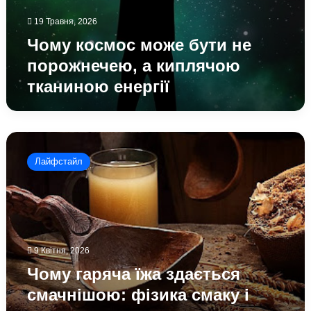
19 Травня, 2026
Чому космос може бути не
порожнечею, а киплячою
тканиною енергії
Чому
гаряча
Лайфстайл
їжа
здається
смачнішою:
фізика
смаку
і
9 Квітня, 2026
нюху
Чому гаряча їжа здається
смачнішою: фізика смаку і