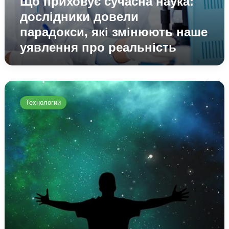
Що приховує сучасна наука:
дослідники довели
парадокси, які змінюють наше
уявлення про реальність
Чому
космос
Технологии
може
бути
не
порожнечею,
а
киплячою
тканиною
енергії