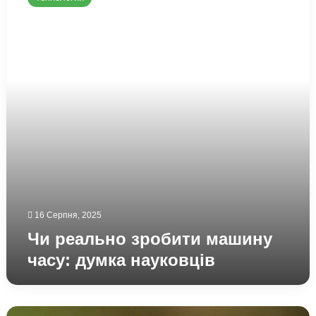
зробити
машину
часу:
думка
науковців
16 Серпня, 2025
Чи реально зробити машину
часу: думка науковців
Чому