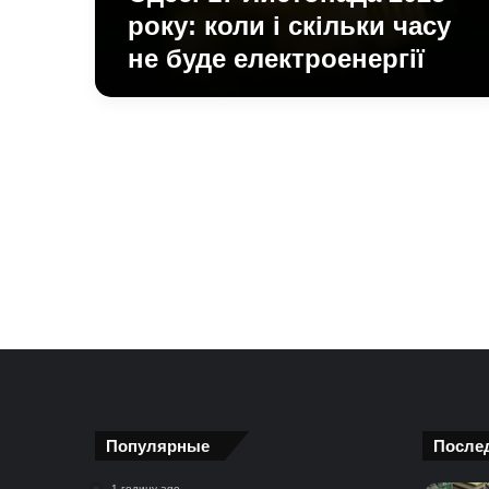
скільки
року: коли і скільки часу
часу
не буде електроенергії
не
буде
електроенергії
Популярные
После
1 годину ago