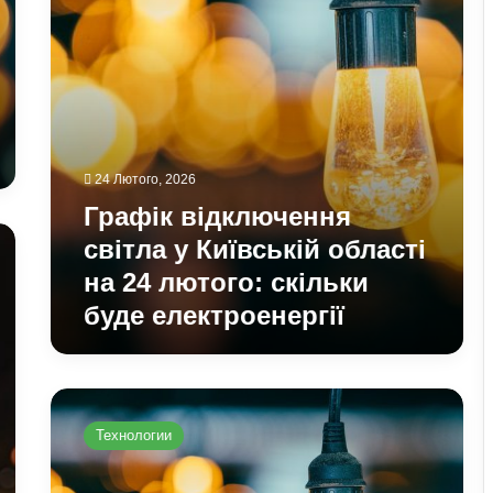
на
24
лютого:
скільки
буде
електроенергії
24 Лютого, 2026
Графік відключення
світла у Київській області
на 24 лютого: скільки
буде електроенергії
Графіки
відключення
Технологии
світла
у
Одесі