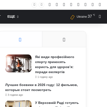
Facebook
X
YouTube
Instagram
RSS
Log In
Случай
Sid
℃
37
Иск
Т
ЕЩЕ
Ukraine
Які види професійного
спорту приносять
користь для здоров’я:
поради експертів
1 годину ago
Лучшие боевики в 2026 году: 12 фильмов,
которые стоит посмотреть
3 години ago
У Верховній Раді готують