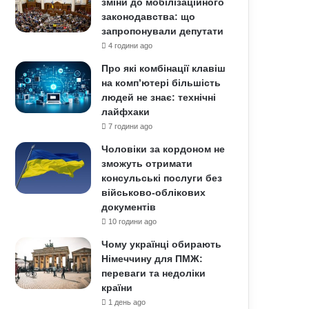
зміни до мобілізаційного
законодавства: що
запропонували депутати
4 години ago
Про які комбінації клавіш
на комп’ютері більшість
людей не знає: технічні
лайфхаки
7 години ago
Чоловіки за кордоном не
зможуть отримати
консульські послуги без
військово-облікових
документів
10 години ago
Чому українці обирають
Німеччину для ПМЖ:
переваги та недоліки
країни
1 день ago