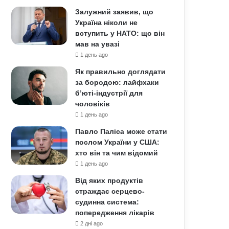
Залужний заявив, що
Україна ніколи не
вступить у НАТО: що він
мав на увазі
1 день ago
Як правильно доглядати
за бородою: лайфхаки
б’юті-індустрії для
чоловіків
1 день ago
Павло Паліса може стати
послом України у США:
хто він та чим відомий
1 день ago
Від яких продуктів
страждає серцево-
судинна система:
попередження лікарів
2 дні ago