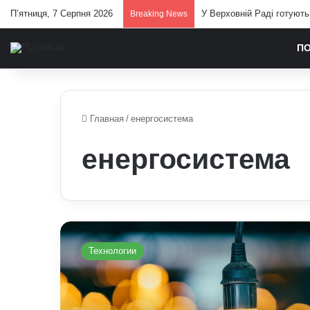
П’ятниця, 7 Серпня 2026
У Верховній Раді готують
Breaking News
П
Главная
/
енергосистема
енергосистема
Графік
відключення
Технологии
світла
у
Чернігівській
області