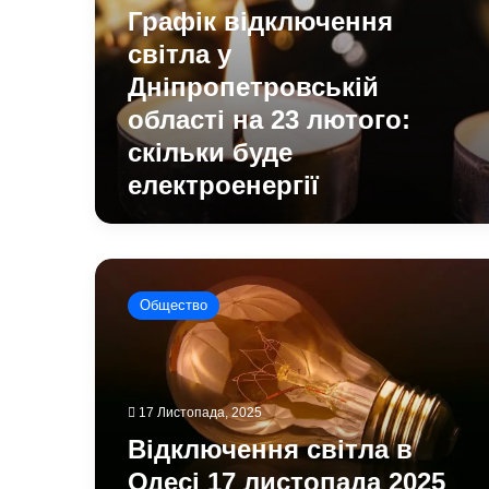
Графік відключення
світла у
Дніпропетровській
області на 23 лютого:
скільки буде
електроенергії
Відключення
світла
Общество
в
Одесі
17
листопада
2025
17 Листопада, 2025
року:
Відключення світла в
коли
і
Одесі 17 листопада 2025