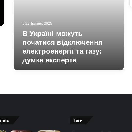
22 Травня, 2025
В Україні можуть
початися відключення
електроенергії та газу:
думка експерта
дние
Теги