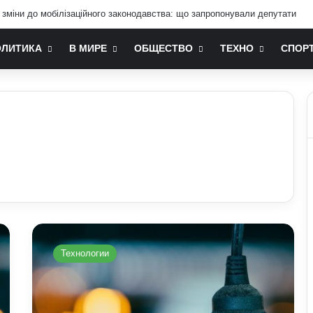
 зміни до мобілізаційного законодавства: що запропонували депутати
ОЛИТИКА
В МИРЕ
ОБЩЕСТВО
ТЕХНО
СПОР
Графік
відключення
Технологии
світла
у
Київській
області