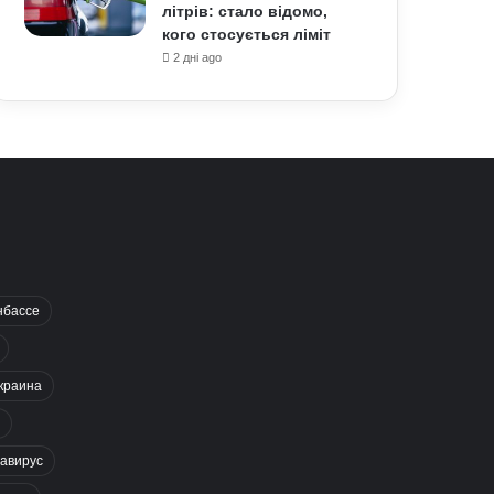
літрів: стало відомо,
кого стосується ліміт
2 дні ago
нбассе
краина
авирус