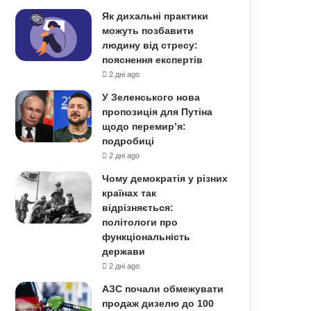
Як дихальні практики
можуть позбавити
людину від стресу:
пояснення експертів
2 дні ago
У Зеленського нова
пропозиція для Путіна
щодо перемир’я:
подробиці
2 дні ago
Чому демократія у різних
країнах так
відрізняється:
політологи про
функціональність
держави
2 дні ago
АЗС почали обмежувати
продаж дизелю до 100