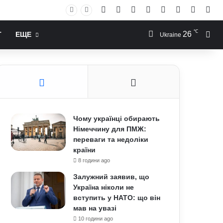
Facebook
X
YouTube
Instagram
RSS
Log In
Случай
Sid
℃
26
Иск
Т
ЕЩЕ
Ukraine
Чому українці обирають
Німеччину для ПМЖ:
переваги та недоліки
країни
8 години ago
Залужний заявив, що
Україна ніколи не
вступить у НАТО: що він
мав на увазі
10 години ago