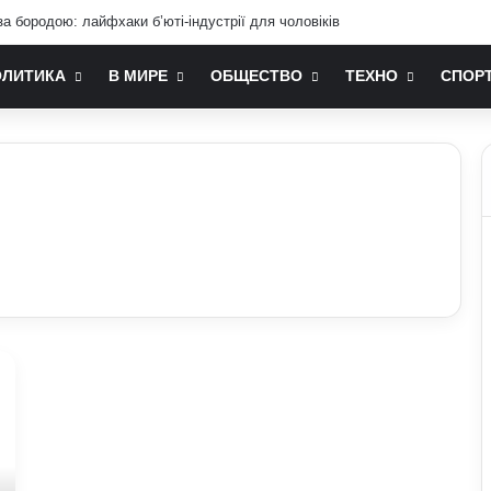
а бородою: лайфхаки б’юті-індустрії для чоловіків
ОЛИТИКА
В МИРЕ
ОБЩЕСТВО
ТЕХНО
СПОР