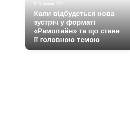
«Рамштайн»
13 Червня, 2024
та
Коли відбудеться нова
що
стане
зустріч у форматі
її
«Рамштайн» та що стане
головною
її головною темою
темою