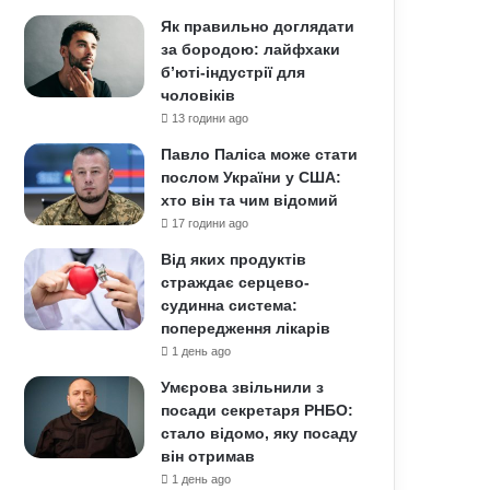
Як правильно доглядати
за бородою: лайфхаки
б’юті-індустрії для
чоловіків
13 години ago
Павло Паліса може стати
послом України у США:
хто він та чим відомий
17 години ago
Від яких продуктів
страждає серцево-
судинна система:
попередження лікарів
1 день ago
Умєрова звільнили з
посади секретаря РНБО:
стало відомо, яку посаду
він отримав
1 день ago