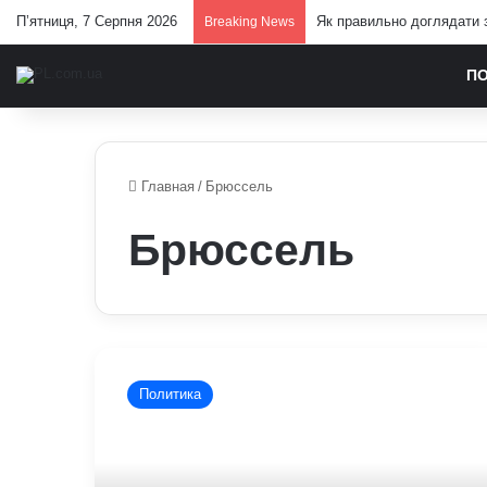
П’ятниця, 7 Серпня 2026
Як правильно доглядати з
Breaking News
П
Главная
/
Брюссель
Брюссель
Коли
відбудеться
Политика
нова
зустріч
у
форматі