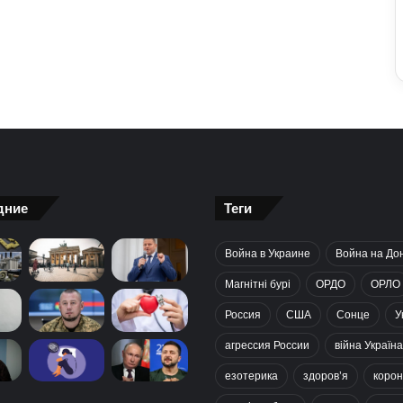
дние
Теги
Война в Украине
Война на До
Магнітні бурі
ОРДО
ОРЛО
Россия
США
Сонце
У
агрессия России
війна Україна
езотерика
здоров’я
корон