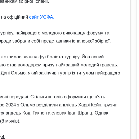
вникам збірної Іспанії.
 на офіційний
сайт УЄФА.
турніру, найкращого молодого виконавця форуму та
роди забрали собі представники іспанської збірної.
рі отримав звання футболіста турніру. Його юний
вано став володарем призу найкращий молодий гравець.
ані Ольмо, який закінчив турнір із титулом найкращого
ивні передачі. Стільки ж голів оформили ще п’ять
о-2024 з Ольмо розділили англієць Харрі Кейн, грузин
рландець Коді Гакпо та словак Іван Шранц. Однак,
8 м’ячів).
24