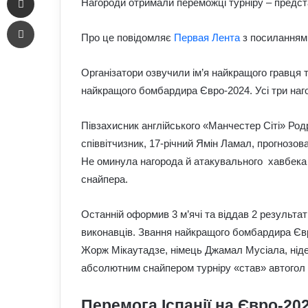
Нагороди отримали переможці турніру – предста
Печать
Про це повідомляє
Первая Лента
з посиланням
Організатори озвучили ім’я найкращого гравця 
найкращого бомбардира Євро-2024. Усі три наго
Півзахисник англійського «Манчестер Сіті» Род
співвітчизник, 17-річний Ямін Ламал, прогнозо
Не оминула нагорода й атакувального хавбека Д
снайпера.
Останній оформив 3 м’ячі та віддав 2 результат
виконавців. Звання найкращого бомбардира Євр
Жорж Мікаутадзе, німець Джамал Мусіала, ніде
абсолютним снайпером турніру «став» автогол (
Перемога Іспанії на Євро-20