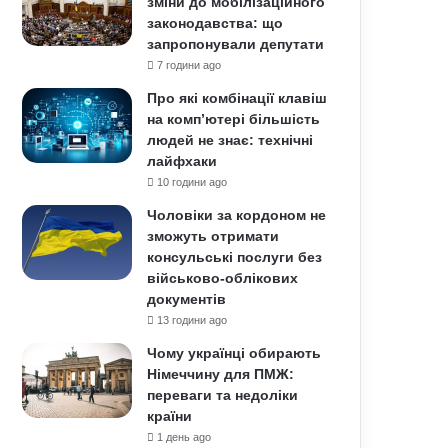
зміни до мобілізаційного
законодавства: що
запропонували депутати
7 години ago
Про які комбінації клавіш
на комп’ютері більшість
людей не знає: технічні
лайфхаки
10 години ago
Чоловіки за кордоном не
зможуть отримати
консульські послуги без
військово-облікових
документів
13 години ago
Чому українці обирають
Німеччину для ПМЖ:
переваги та недоліки
країни
1 день ago