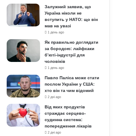
Залужний заявив, що
Україна ніколи не
вступить у НАТО: що він
мав на увазі
1 день ago
Як правильно доглядати
за бородою: лайфхаки
б’юті-індустрії для
чоловіків
1 день ago
Павло Паліса може стати
послом України у США:
хто він та чим відомий
2 дні ago
Від яких продуктів
страждає серцево-
судинна система:
попередження лікарів
2 дні ago