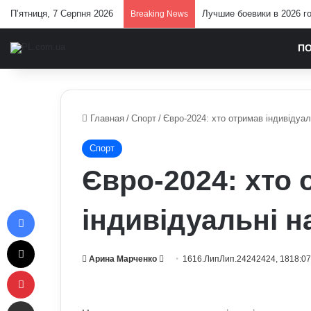
П’ятниця, 7 Серпня 2026
Лучшие боевики в 2026 г
Breaking News
П
Главная
/
Спорт
/
Євро-2024: хто отримав індивідуа
Спорт
Євро-2024: хто
Facebook
індивідуальні 
X
Send
Арина Марченко
1616.ЛипЛип.24242424, 1818:0
Pinterest
an
email
Отправить e-mail