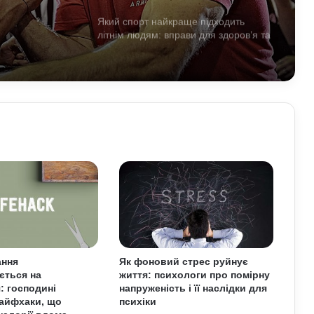
Який спорт найкраще підходить
літнім людям: вправи для здоров’я та
довголіття
Як на нас впливають мотивуючі
фільми про спорт: думка спеціалістів
Як білок у продуктах допомагає
спортсменам: користь для м’язів та
відновлення
Для чого дітям спортивні ігри:
розвиток тіла й мислення через
активність
ання
Як фоновий стрес руйнує
ється на
життя: психологи про помірну
Як правильно готуватися до спорту:
: господині
напруженість і її наслідки для
прості кроки, що захищають тіло від
айфхаки, що
психіки
перевантажень