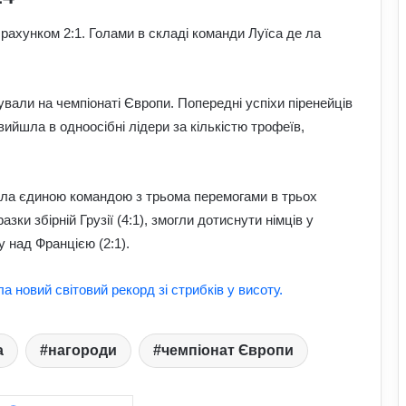
з рахунком 2:1. Голами в складі команди Луїса де ла
Як на нас впливають мотивуючі
фували на чемпіонаті Європи. Попередні успіхи піренейців
фільми про спорт: думка спеціалістів
 вийшла в одноосібні лідери за кількістю трофеїв,
Як білок у продуктах допомагає
ала єдиною командою з трьома перемогами в трьох
спортсменам: користь для м’язів та
відновлення
зки збірній Грузії (4:1), змогли дотиснути німців у
 над Францією (2:1).
Для чого дітям спортивні ігри:
розвиток тіла й мислення через
а новий світовий рекорд зі стрибків у висоту.
активність
Як правильно готуватися до спорту:
а
нагороди
чемпіонат Європи
прості кроки, що захищають тіло від
перевантажень