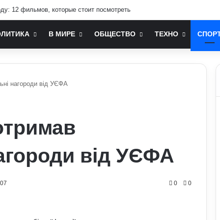
оду: 12 фильмов, которые стоит посмотреть
ОЛИТИКА
В МИРЕ
ОБЩЕСТВО
ТЕХНО
СПОР
льні нагороди від УЄФА
 отримав
нагороди від УЄФА
707
0
0