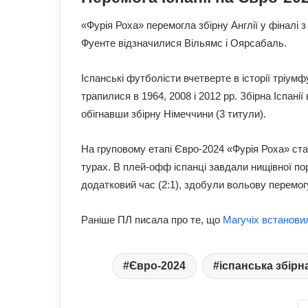
«Фурія Роха» перемогла збірну Англії у фіналі 
Фуенте відзначилися Вільямс і Оярсабаль.
Іспанські футболісти вчетверте в історії тріум
трапилися в 1964, 2008 і 2012 рр. Збірна Іспанії
обігнавши збірну Німеччини (3 титули).
На груповому етапі Євро-2024 «Фурія Роха» ст
турах. В плей-офф іспанці завдали нищівної пора
додатковий час (2:1), здобули вольову перемогу
Раніше ПЛ писала про те, що
Магучіх встановил
Євро-2024
іспанська збірн