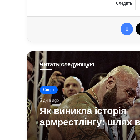
Следить
Fac
Читать следующую
Спорт
5 днів ago
Як виникла історія
армрестлінгу: шлях в
розваги до професій