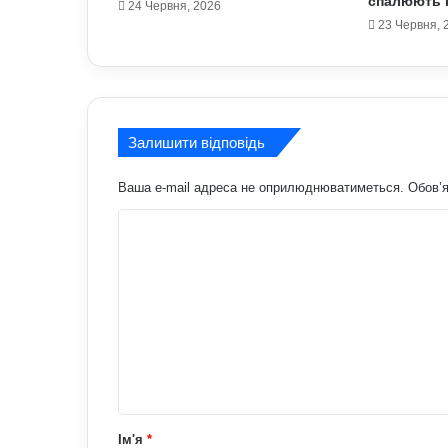
спалюють к
24 Червня, 2026
23 Червня, 
Залишити відповідь
Ваша e-mail адреса не оприлюднюватиметься.
Обов’я
К
о
м
е
н
т
а
р
Ім'я
*