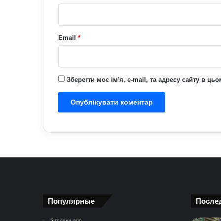
*
Email
*
Зберегти моє ім'я, e-mail, та адресу сайту в ц
Популярные
После
5 години ago