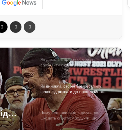
Як спортивне харчування впливає на
тіло: протеїни та добавки у реальних
результатах тренувань
ebook
X
Отправить e-mail
Печать
Які види професійного спорту
приносять користь для здоров’я:
поради експертів
Як дихальні практики можуть
позбавити людину від стресу:
пояснення експертів
Як виникла історія армрестлінгу:
шлях від розваги до професійного
спорту
ід
Чому неправильне харчування
шкодить спорту: продукти, що
ного
знижують ефективність тренувань