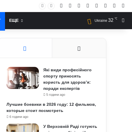
Facebook
X
YouTube
Instagram
RSS
Log In
Случай
Sid
℃
32
Иск
Т
ЕЩЕ
Ukraine
Які види професійного
спорту приносять
користь для здоров’я:
поради експертів
5 години ago
Лучшие боевики в 2026 году: 12 фильмов,
которые стоит посмотреть
6 години ago
У Верховній Раді готують