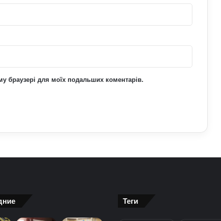
Який спорт найкраще підходить
літнім людям: вправи для здоров’я та
довголіття
ьому браузері для моїх подальших коментарів.
дние
Теги