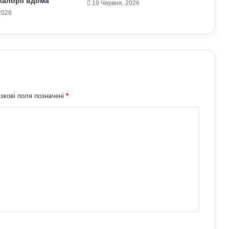
алорії вдома
19 Червня, 2026
2026
Як спортивне харчування впливає на
тіло: протеїни та добавки у реальних
результатах тренувань
Які види професійного спорту
приносять користь для здоров’я:
поради експертів
зкові поля позначені
*
Як дихальні практики можуть
позбавити людину від стресу:
пояснення експертів
Як виникла історія армрестлінгу:
шлях від розваги до професійного
спорту
Чому неправильне харчування
шкодить спорту: продукти, що
знижують ефективність тренувань