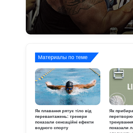
спорту
Материалы по теме
Як плавання рятує тіло від
Як прибир
перевантажень: тренери
перетворю
показали сенсаційні ефекти
тренування
водного спорту
показали л