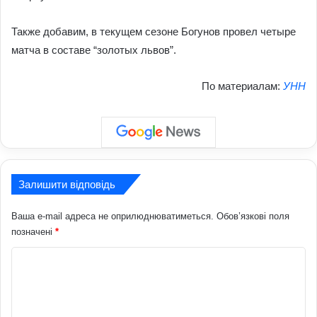
Также добавим, в текущем сезоне Богунов провел четыре
матча в составе “золотых львов”.
По материалам:
УНН
Залишити відповідь
Ваша e-mail адреса не оприлюднюватиметься.
Обов’язкові поля
позначені
*
К
о
м