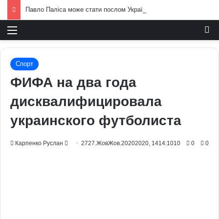
Павло Паліса може стати послом України у США: хто він та чим відомий
Меню
И
Спорт
ФИФА на два года
дисквалифицировала
украинского футболиста
Send
Карпенко Руслан
2727.ЖовЖов.20202020, 1414:1010
0
0
an
email