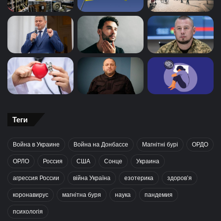
Теги
Война в Украине
Война на Донбассе
Магнітні бурі
ОРДО
ОРЛО
Россия
США
Сонце
Украина
агрессия России
війна Україна
езотерика
здоров’я
коронавирус
магнітна буря
наука
пандемия
психологія