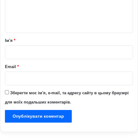
е
н
т
а
р
Ім'я
*
*
Email
*
Зберегти моє ім'я, e-mail, та адресу сайту в цьому браузері
для моїх подальших коментарів.