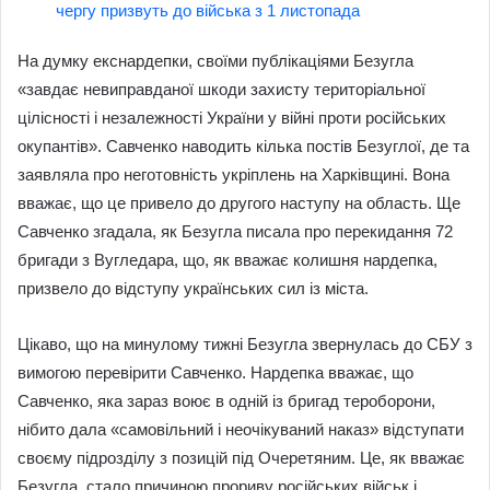
чергу призвуть до війська з 1 листопада
На думку екснардепки, своїми публікаціями Безугла
«завдає невиправданої шкоди захисту територіальної
цілісності і незалежності України у війні проти російських
окупантів». Савченко наводить кілька постів Безуглої, де та
заявляла про неготовність укріплень на Харківщині. Вона
вважає, що це привело до другого наступу на область. Ще
Савченко згадала, як Безугла писала про перекидання 72
бригади з Вугледара, що, як вважає колишня нардепка,
призвело до відступу українських сил із міста.
Цікаво, що на минулому тижні Безугла звернулась до СБУ з
вимогою перевірити Савченко. Нардепка вважає, що
Савченко, яка зараз воює в одній із бригад тероборони,
нібито дала «самовільний і неочікуваний наказ» відступати
своєму підрозділу з позицій під Очеретяним. Це, як вважає
Безугла, стало причиною прориву російських військ і