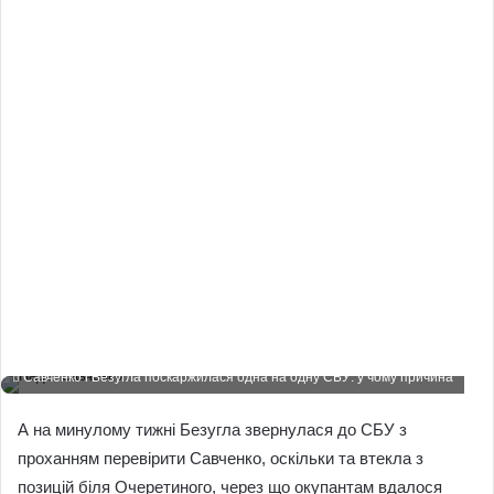
Савченко і Безугла поскаржилася одна на одну СБУ: у чому причина
А на минулому тижні Безугла звернулася до СБУ з
проханням перевірити Савченко, оскільки та втекла з
позицій біля Очеретиного, через що окупантам вдалося