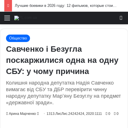
Лучшие боевики в 2026 году: 12 фильмов, которые стоит посмотреть
Меню
И
Общество
Савченко і Безугла
поскаржилися одна на одну
СБУ: у чому причина
Колишня народна депутатка Надія Савченко
вимагає від СБУ та ДБР перевірити чинну
народну депутатку Марʼяну Безуглу на предмет
«державної зради».
Send
Арина Марченко
1313.ЛисЛис.24242424, 2020:1111
0
0
an
email