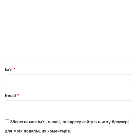
К
о
м
е
н
т
а
р
Ім'я
*
*
Email
*
Зберегти моє ім'я, e-mail, та адресу сайту в цьому браузері
для моїх подальших коментарів.