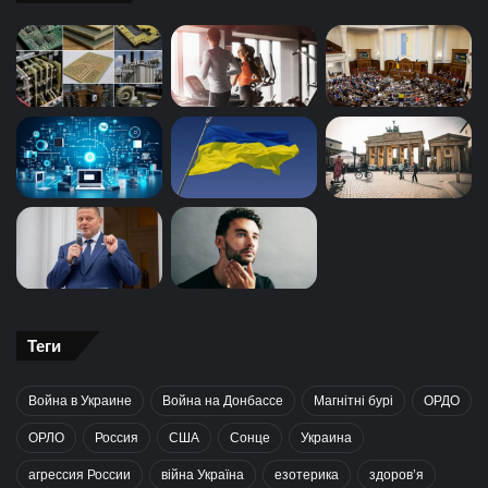
Теги
Война в Украине
Война на Донбассе
Магнітні бурі
ОРДО
ОРЛО
Россия
США
Сонце
Украина
агрессия России
війна Україна
езотерика
здоров’я