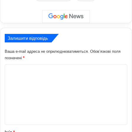
Залишити відповідь
Ваша e-mail адреса не оприлюднюватиметься.
Обов’язкові поля
позначені
*
К
о
м
е
н
т
а
р