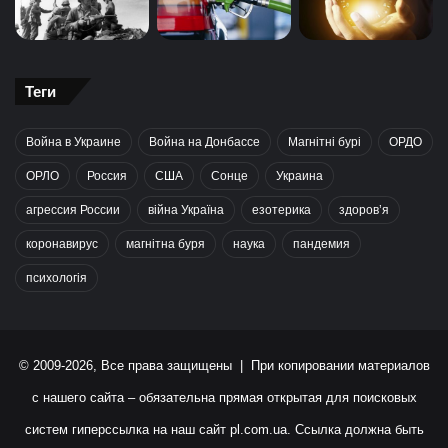
Теги
Война в Украине
Война на Донбассе
Магнітні бурі
ОРДО
ОРЛО
Россия
США
Сонце
Украина
агрессия России
війна Україна
езотерика
здоров’я
коронавирус
магнітна буря
наука
пандемия
психологія
© 2009-2026, Все права защищены | При копировании материалов
с нашего сайта – обязательна прямая открытая для поисковых
систем гиперссылка на наш сайт
pl.com.ua
. Ссылка должна быть