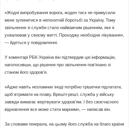
«Жодні випробування ворога, жоден тиск не примусили
мене зупинитися в непохитній боротьбі за Україну. Тому
звільнення зі служби стало найважчим рішенням, яке я
ухвалював у своєму житті. Проходжу необхідне лікування»,
— йдеться у повідомленні.
У коментарі РБК-Україна він підтвердив цю інформацію,
наголосивши, що рішення про звільнення пов’язано зі
станом його здоров’я.
«Адже навіть незламних іноді потрібно трішечки підлатати,
щоб втримати на плаву. Врешті-решт, служба у війську
завжди вимагає жертвувати здоров’ям. І без своєчасного
відновлення все може стати марним», — написав він.
За словами генерала, на цьому його служба на благо країни