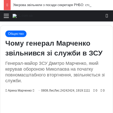
Умєрова звільнили з посади секретаря РНБО: стало відомо, яку посаду він отримав
Меню
И
Общество
Чому генерал Марченко
звільнився зі служби в ЗСУ
Генерал-майор ЗСУ Дмитро Марченко, який
керував обороною Миколаєва на початку
повномасштабного вторгнення, звільняється зі
служби.
Send
Арина Марченко
0808.ЛисЛис.24242424, 1919:1111
0
0
an
email