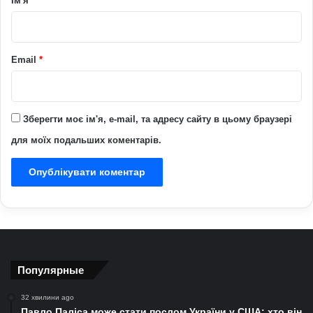
Ім'я
*
*
Email
*
Зберегти моє ім'я, e-mail, та адресу сайту в цьому браузері
для моїх подальших коментарів.
Популярные
32 хвилини ago
Павло Паліса може стати послом України у США: хто він