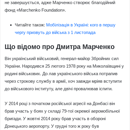
не завершується, адже Марченко створює благодійний
фонд «Marchenko Foundation».
Читайте також:
Мобілізація в Україні: кого в першу
чергу призвуть до війська з 1 листопада
Що відомо про Дмитра Марченко
Він український військовий, генерал-майор Збройних сил
України. Народився 25 лютого 1978 року на Миколаївщині у
родині військових. До лав українського війська потрапив
через строкову службу в армії, хоч завжди мріяв вступити
до військового інституту, але двічі провалював іспити.
У 2014 році з початком російської агресії на Донбасі він
брав участь у боях у складі 79-тої окремої аеромобільної
бригади. У жовтні 2014 року брав участь в обороні
Донецького аеропорту. У грудні того ж року був