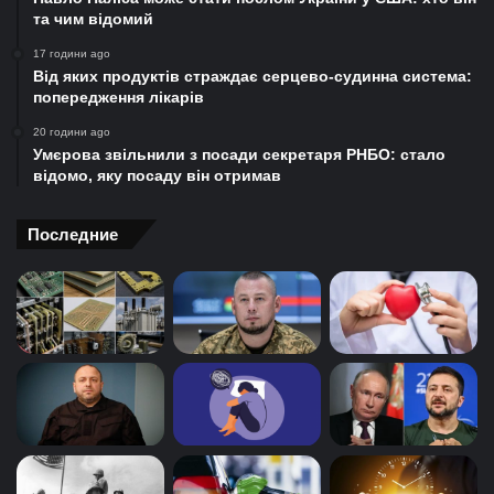
та чим відомий
17 години ago
Від яких продуктів страждає серцево-судинна система:
попередження лікарів
20 години ago
Умєрова звільнили з посади секретаря РНБО: стало
відомо, яку посаду він отримав
Последние