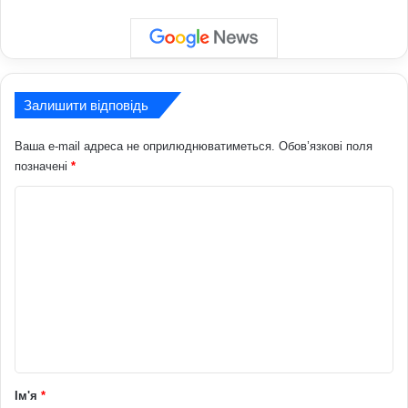
Залишити відповідь
Ваша e-mail адреса не оприлюднюватиметься.
Обов’язкові поля
позначені
*
К
о
м
е
н
т
а
р
Ім'я
*