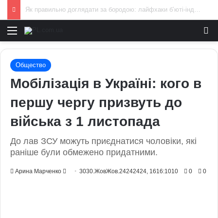
Павло Паліса може стати послом України у США: хто він та чим відомий
Меню
И
Общество
Мобілізація в Україні: кого в
першу чергу призвуть до
війська з 1 листопада
До лав ЗСУ можуть приєднатися чоловіки, які
раніше були обмежено придатними.
Send
Арина Марченко
3030.ЖовЖов.24242424, 1616:1010
0
0
an
email