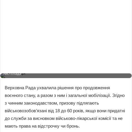
Мобілізація в Україні: кого в першу чергу призвуть до війська з 1
листопада
Верховна Рада ухвалила рішення про продовження
воєнного стану, а разом з ним і загальної мобілізації. Згідно
з чинним законодавством, призову підлягають
військовозобов’язані від 18 до 60 років, якщо вони придатні
до служби за висновком військово-лікарської комісії та не
мають права на відстрочку чи бронь.