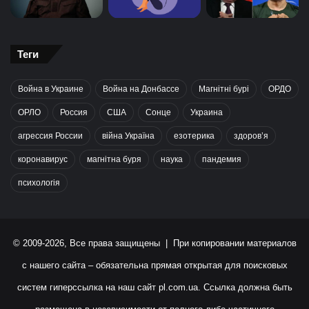
Теги
Война в Украине
Война на Донбассе
Магнітні бурі
ОРДО
ОРЛО
Россия
США
Сонце
Украина
агрессия России
війна Україна
езотерика
здоров’я
коронавирус
магнітна буря
наука
пандемия
психологія
© 2009-2026, Все права защищены | При копировании материалов
с нашего сайта – обязательна прямая открытая для поисковых
систем гиперссылка на наш сайт
pl.com.ua
. Ссылка должна быть