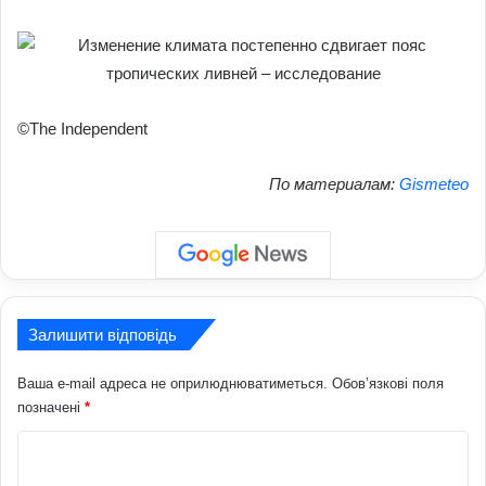
©The Independent
По материалам:
Gismeteo
Залишити відповідь
Ваша e-mail адреса не оприлюднюватиметься.
Обов’язкові поля
позначені
*
К
о