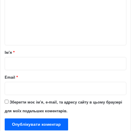
м
е
н
т
а
р
Ім'я
*
*
Email
*
Зберегти моє ім'я, e-mail, та адресу сайту в цьому браузері
для моїх подальших коментарів.