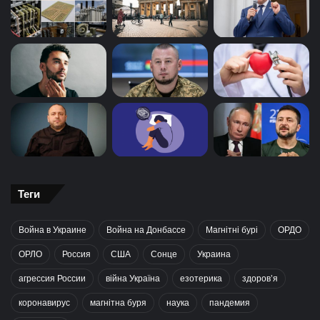
Теги
Война в Украине
Война на Донбассе
Магнітні бурі
ОРДО
ОРЛО
Россия
США
Сонце
Украина
агрессия России
війна Україна
езотерика
здоров’я
коронавирус
магнітна буря
наука
пандемия