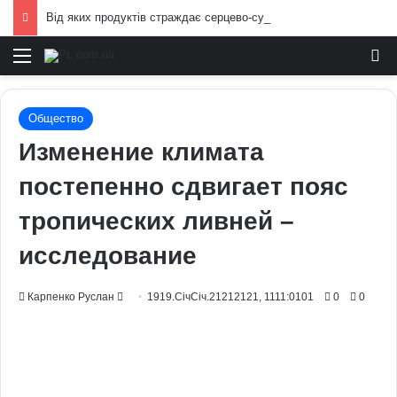
Від яких продуктів страждає серцево-судинна система: попередження лікарів
Меню
И
Общество
Изменение климата
постепенно сдвигает пояс
тропических ливней –
исследование
Send
Карпенко Руслан
1919.СічСіч.21212121, 1111:0101
0
0
an
email