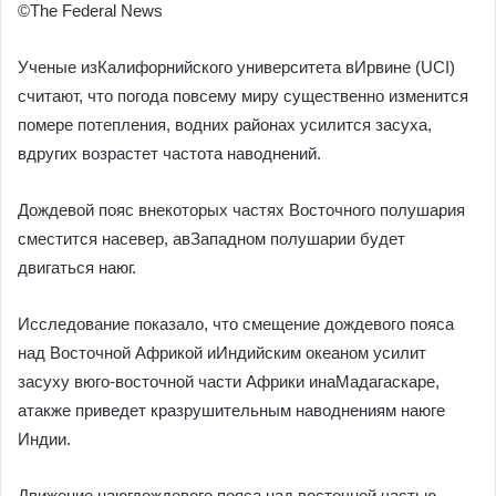
©The Federal News
Ученые изКалифорнийского университета вИрвине (UCI)
считают, что погода повсему миру существенно изменится
помере потепления, водних районах усилится засуха,
вдругих возрастет частота наводнений.
Дождевой пояс внекоторых частях Восточного полушария
сместится насевер, авЗападном полушарии будет
двигаться наюг.
Исследование показало, что смещение дождевого пояса
над Восточной Африкой иИндийским океаном усилит
засуху вюго-восточной части Африки инаМадагаскаре,
атакже приведет кразрушительным наводнениям наюге
Индии.
Движение наюгдождевого пояса над восточной частью