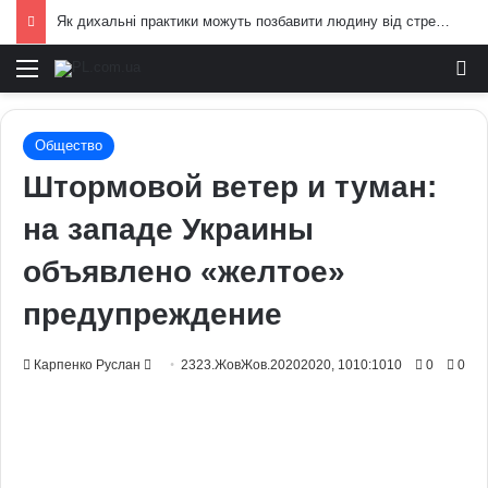
Як дихальні практики можуть позбавити людину від стресу: пояснення експертів
Меню
И
Общество
Штормовой ветер и туман:
на западе Украины
объявлено «желтое»
предупреждение
Send
Карпенко Руслан
2323.ЖовЖов.20202020, 1010:1010
0
0
an
email