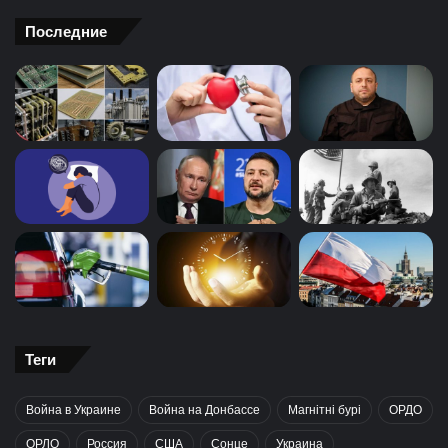
Последние
Теги
Война в Украине
Война на Донбассе
Магнітні бурі
ОРДО
ОРЛО
Россия
США
Сонце
Украина