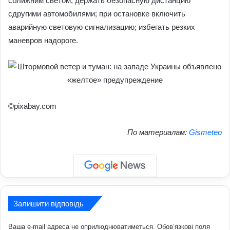
сближним светом; держать безопасную дистанцию
сдругими автомобилями; при остановке включить
аварийную световую сигнализацию; избегать резких
маневров надороге.
©pixabay.com
По материалам:
Gismeteo
Залишити відповідь
Ваша e-mail адреса не оприлюднюватиметься.
Обов’язкові поля