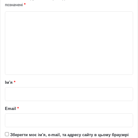
позначені
*
К
о
м
е
н
т
а
р
Ім'я
*
*
Email
*
Зберегти моє ім'я, e-mail, та адресу сайту в цьому браузері