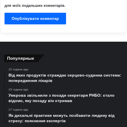
для моїх подальших коментарів.
Популярные
12 години ago
Від яких продуктів страждає серцево-судинна система:
попередження лікарів
15 години ago
Умєрова звільнили з посади секретаря РНБО: стало
відомо, яку посаду він отримав
17 години ago
Як дихальні практики можуть позбавити людину від
стресу: пояснення експертів