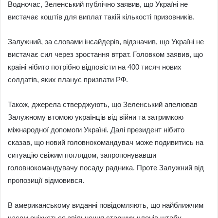
Водночас, Зеленський публічно заявив, що Україні не
вистачає коштів для виплат такій кількості призовників.
Залужний, за словами інсайдерів, відзначив, що Україні не
вистачає сил через зростання втрат. Головком заявив, що
країні нібито потрібно відповісти на 400 тисяч нових
солдатів, яких планує призвати РФ.
Також, джерела стверджують, що Зеленський апелював
Залужному втомою українців від війни та затримкою
міжнародної допомоги Україні. Далі президент нібито
сказав, що новий головнокомандувач може подивитись на
ситуацію свіжим поглядом, запропонувавши
головнокомандувачу посаду радника. Проте Залужний від
пропозиції відмовився.
В американському виданні повідомляють, що найближчим
часом очікується звільнення старших членів штабу