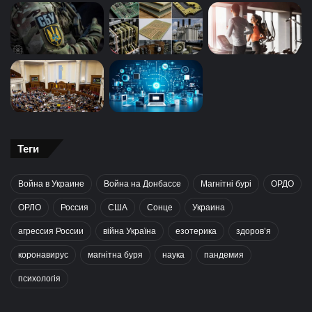
Теги
Война в Украине
Война на Донбассе
Магнітні бурі
ОРДО
ОРЛО
Россия
США
Сонце
Украина
агрессия России
війна Україна
езотерика
здоров’я
коронавирус
магнітна буря
наука
пандемия
психологія