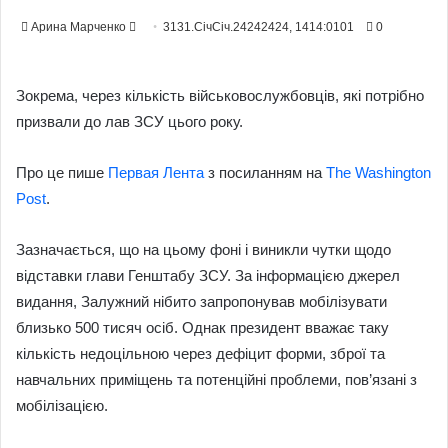
Send
Арина Марченко
3131.СічСіч.24242424, 1414:0101
0
an
email
Зокрема, через кількість військовослужбовців, які потрібно
призвали до лав ЗСУ цього року.
Про це пише
Первая Лента
з посиланням на
The Washington
Post
.
Зазначається, що на цьому фоні і виникли чутки щодо
відставки глави Генштабу ЗСУ. За інформацією джерел
видання, Залужний нібито запропонував мобілізувати
близько 500 тисяч осіб. Однак президент вважає таку
кількість недоцільною через дефіцит форми, зброї та
навчальних приміщень та потенційні проблеми, пов’язані з
мобілізацією.