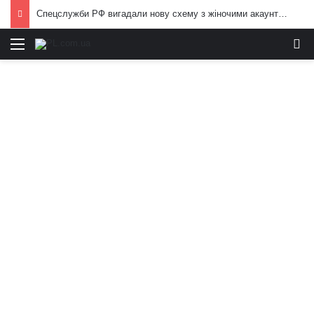
Спецслужби РФ вигадали нову схему з жіночими акаунтами в Україні: як виманюють військових
Меню
И