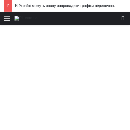
В Україні можуть знову запровадити графіки відключень електроенергії: що вже відомо
Меню
И