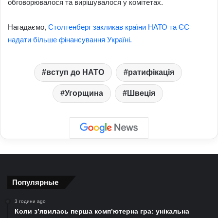
обговорювалося та вирішувалося у комітетах.
Нагадаємо,
Столтенберг закликав країни НАТО та ЄС
надати більше фінансування Україні.
вступ до НАТО
ратифікація
Угорщина
Швеція
Популярные
3 години ago
Коли з’явилась перша комп’ютерна гра: унікальна