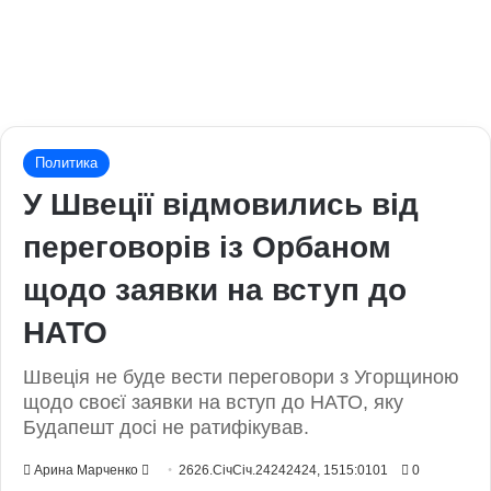
Политика
У Швеції відмовились від
переговорів із Орбаном
щодо заявки на вступ до
НАТО
Швеція не буде вести переговори з Угорщиною
щодо своєї заявки на вступ до НАТО, яку
Будапешт досі не ратифікував.
Send
Арина Марченко
2626.СічСіч.24242424, 1515:0101
0