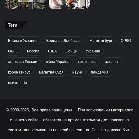
Теги
Война в Украине
Война на Донбассе
Магнітні бурі
ОРДО
ОРЛО
Россия
США
Сонце
Украина
агрессия России
війна Україна
езотерика
здоров’я
коронавирус
магнітна буря
наука
пандемия
психологія
© 2009-2026, Все права защищены | При копировании материалов
с нашего сайта – обязательна прямая открытая для поисковых
систем гиперссылка на наш сайт
pl.com.ua
. Ссылка должна быть