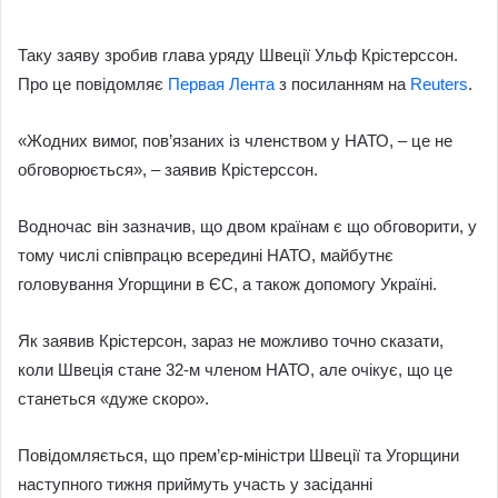
an
email
Таку заяву зробив глава уряду Швеції Ульф Крістерссон.
Про це повідомляє
Первая Лента
з посиланням на
Reuters
.
«Жодних вимог, пов’язаних із членством у НАТО, – це не
обговорюється», – заявив Крістерссон.
Водночас він зазначив, що двом країнам є що обговорити, у
тому числі співпрацю всередині НАТО, майбутнє
головування Угорщини в ЄС, а також допомогу Україні.
Як заявив Крістерсон, зараз не можливо точно сказати,
коли Швеція стане 32-м членом НАТО, але очікує, що це
станеться «дуже скоро».
Повідомляється, що прем’єр-міністри Швеції та Угорщини
наступного тижня приймуть участь у засіданні