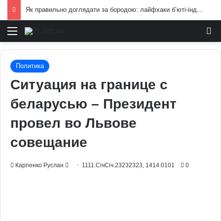
Як правильно доглядати за бородою: лайфхаки б’юті-індустрії для чоловіків
Меню
И
Политика
Ситуация на границе с
беларусью – Президент
провел во Львове
совещание
Send
Карпенко Руслан
1111.СічСіч.23232323, 1414:0101
0
an
email