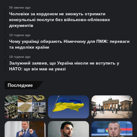
56 хвилин ago
Чоловіки за кордоном не зможуть отримати
консульські послуги без військово-облікових
документів
16 години ago
Чому українці обирають Німеччину для ПМЖ: переваги
та недоліки країни
18 години ago
Залужний заявив, що Україна ніколи не вступить у
НАТО: що він мав на увазі
Последние