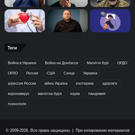
Теги
Война в Украине
Война на Донбассе
Магнітні бурі
ОРДО
ОРЛО
Россия
США
Сонце
Украина
агрессия России
війна Україна
езотерика
здоров’я
коронавирус
магнітна буря
наука
пандемия
психологія
© 2009-2026, Все права защищены | При копировании материалов