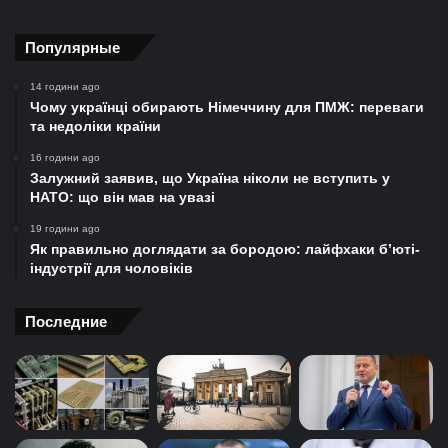
Популярные
14 години ago
Чому українці обирають Німеччину для ПМЖ: переваги
та недоліки країни
16 години ago
Залужний заявив, що Україна ніколи не вступить у
НАТО: що він мав на увазі
19 години ago
Як правильно доглядати за бородою: лайфхаки б’юті-
індустрії для чоловіків
Последние