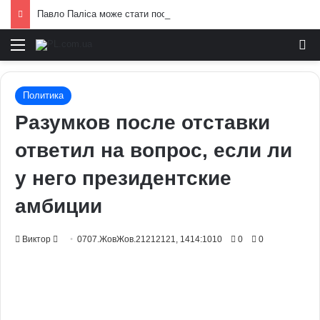
Павло Паліса може стати послом України у США: хто він та чим відомий
Меню
И
Политика
Разумков после отставки
ответил на вопрос, если ли
у него президентские
амбиции
Send
Виктор
0707.ЖовЖов.21212121, 1414:1010
0
0
an
email