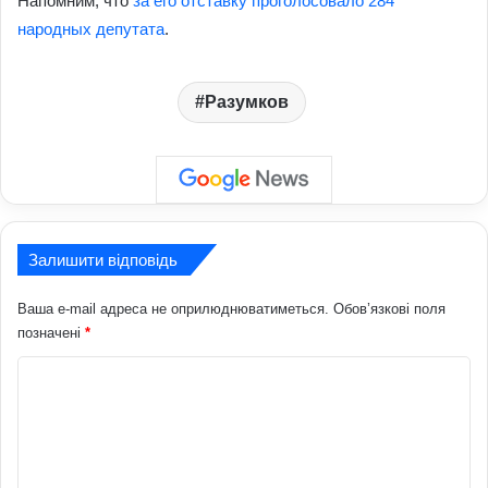
Напомним, что
за его отставку проголосовало 284
народных депутата
.
Разумков
Залишити відповідь
Ваша e-mail адреса не оприлюднюватиметься.
Обов’язкові поля
позначені
*
К
о
м
е