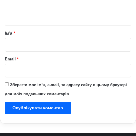
н
т
а
р
Ім'я
*
*
Email
*
Зберегти моє ім'я, e-mail, та адресу сайту в цьому браузері
для моїх подальших коментарів.