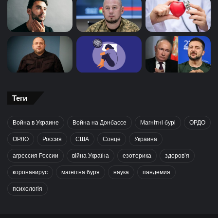
Теги
Война в Украине
Война на Донбассе
Магнітні бурі
ОРДО
ОРЛО
Россия
США
Сонце
Украина
агрессия России
війна Україна
езотерика
здоров’я
коронавирус
магнітна буря
наука
пандемия
психологія