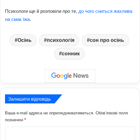
Психологи ще й розповіли про те,
до чого сниться жахлива
на смак їжа
.
Осінь
психологія
сон про осінь
сонник
Залишити відповідь
Ваша e-mail адреса не оприлюднюватиметься.
Обов’язкові поля
позначені
*
К