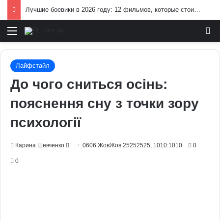
Лучшие боевики в 2026 году: 12 фильмов, которые стоит посмотреть
Меню
И
Лайфстайл
До чого сниться осінь:
пояснення сну з точки зору
психології
Send
Карина Шевченко
0606.ЖовЖов.25252525, 1010:1010
0
an
0
email