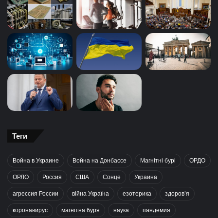
Теги
Война в Украине
Война на Донбассе
Магнітні бурі
ОРДО
ОРЛО
Россия
США
Сонце
Украина
агрессия России
війна Україна
езотерика
здоров’я
коронавирус
магнітна буря
наука
пандемия