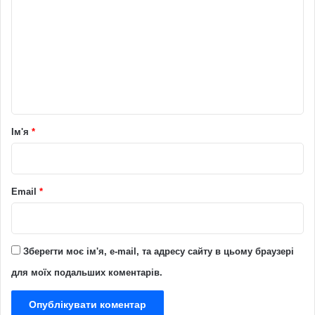
о
м
е
н
т
а
р
Ім'я
*
*
Email
*
Зберегти моє ім'я, e-mail, та адресу сайту в цьому браузері
для моїх подальших коментарів.