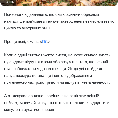
Осінь
Психологи відзначають, що сни з осінніми образами
найчастіше пов’язані з темами завершення певних життєвих
циклів та внутрішніх змін.
Про це повідомляє «
ПЛ
».
Коли людині сниться жовте листя, це може символізувати
підсвідоме відчуття втоми або розуміння того, що певний
етап наближається до свого кінця. Якщо уві сні йде дощ і
панує похмура погода, це іноді є відображенням
пригніченого настрою, тривоги чи відчуття невизначеності.
А от яскраве сонячне проміння, яке освітлює осінній
пейзаж, зазвичай вказує на готовність людини відпустити
минуле та рухатися вперед.