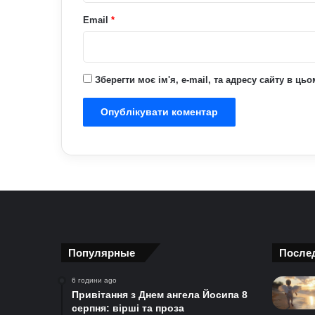
Email
*
Зберегти моє ім'я, e-mail, та адресу сайту в ц
Популярные
После
6 години ago
Привітання з Днем ангела Йосипа 8
серпня: вірші та проза