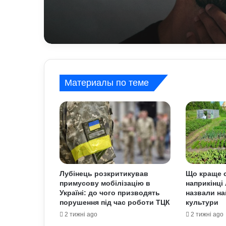
Материалы по теме
Лубінець розкритикував
Що краще с
примусову мобілізацію в
наприкінці 
Україні: до чого призводять
назвали на
порушення під час роботи ТЦК
культури
2 тижні ago
2 тижні ago