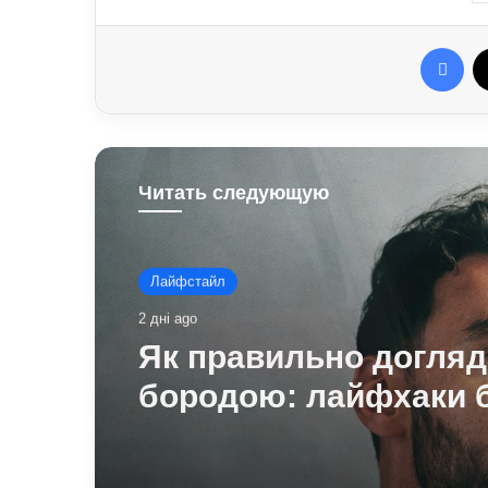
Fac
Читать следующую
Общество
4 дні ago
АЗС почали обмежув
продаж дизелю до 10
літрів: стало відомо,
стосується ліміт