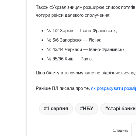
Також «Укрзалізниця» розширює список потягів, 
чотири рейси далекого сполучення:
№ 1/2 Харків — Івано-Франківськ;
№ 5/6 Запоріжжя — Ясіня;
№ 43/44 Черкаси — Івано-Франківськ;
№ 95/96 Київ — Рахів.
Ціна білету в жіночому купе не відрізняється ві
Раніше ПЛ писала про те,
як розрахувати розмір
1 серпня
НБУ
старі банк
Следить