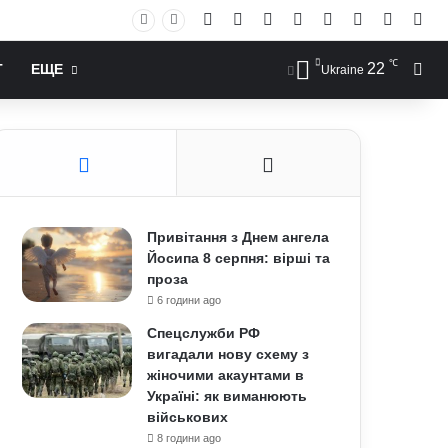
Facebook
X
YouTube
Instagram
RSS
Log In
Случай
Sid
℃
22
Иск
Т
ЕЩЕ
Ukraine
Привітання з Днем ангела
Йосипа 8 серпня: вірші та
проза
6 години ago
Спецслужби РФ
вигадали нову схему з
жіночими акаунтами в
Україні: як виманюють
військових
8 години ago