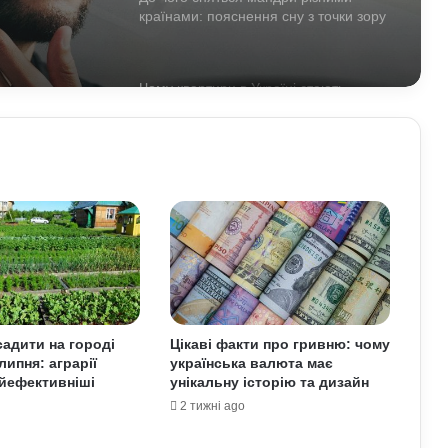
Чому квартири в Україні стають
мішенню злочинців: схеми, про які
варто знати
Що означає число 00:01 на
годиннику: експертна думка
езотериків
Найкращі місця для відпочинку в
Україні наприкінці липня та на
початку серпня: поради для
подорожей
Як зберегти здоров’я хребта при
постійній роботі за комп’ютером:
прості вправи та профілактика
адити на городі
Цікаві факти про гривню: чому
липня: аграрії
українська валюта має
Які криптовалюти стали поганим
йефективніші
унікальну історію та дизайн
прикладом: історії провалів та втрат
інвесторів
2 тижні ago