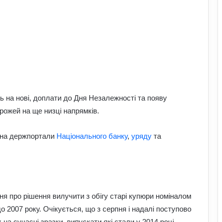
ь на нові, доплати до Дня Незалежності та появу
рожей на ще низці напрямків.
 на держпортали
Національного банку
,
уряду
та
 про рішення вилучити з обігу старі купюри номіналом
до 2007 року. Очікується, що з серпня і надалі поступово
на сучасні зразки, випускати які стали у 2014 році.