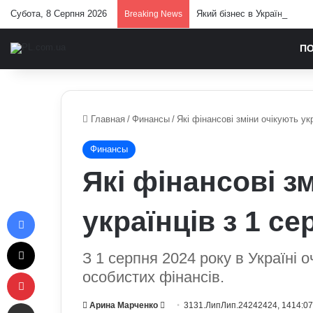
Субота, 8 Серпня 2026
Який бізнес в Україні трим
Breaking News
П
Главная
/
Финансы
/
Які фінансові зміни очікують ук
Финансы
Які фінансові з
Facebook
українців з 1 се
X
З 1 серпня 2024 року в Україні о
Pinterest
особистих фінансів.
Отправить e-mail
Send
Арина Марченко
3131.ЛипЛип.24242424, 1414:0