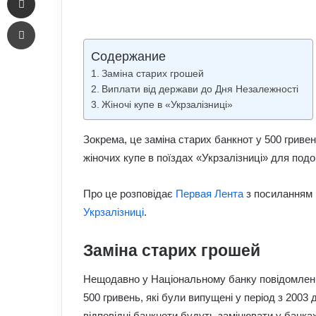
an
Печать
email
Содержание
Заміна старих грошей
Виплати від держави до Дня Незалежності
Жіночі купе в «Укрзалізниці»
Зокрема, це заміна старих банкнот у 500 гривен
жіночих купе в поїздах «Укрзалізниці» для подо
Про це розповідає
Первая Лента
з посиланням
Укрзалізниці
.
Заміна старих грошей
Нещодавно у Національному банку повідомлення
500 гривень, які були випущені у період з 2003 
відповідні банкноти будуть замінювати у банках 