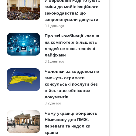
У Верховній Раді готують
зміни до мобілізаційного
законодавства: що
запропонували депутати
1 день ago
Про які комбінації клавіш
на комп’ютері більшість
людей не знає: технічні
лайфхаки
1 день ago
Чоловіки за кордоном не
зможуть отримати
консульські послуги без
військово-облікових
документів
2 дні ago
Чому українці обирають
Німеччину для ПМЖ:
переваги та недоліки
країни