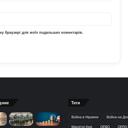
ьому браузері для моїх подальших коментарів.
дние
Теги
Война в Украине
Война на До
Магнітні бурі
ОРДО
ОРЛО