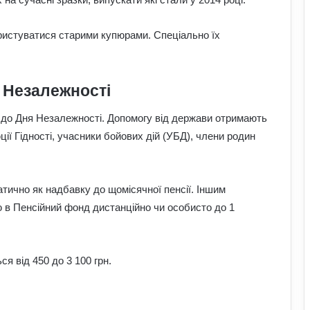
истуватися старими купюрами. Спеціально їх
 Незалежності
и до Дня Незалежності. Допомогу від держави отримають
ції Гідності, учасники бойових дій (УБД), члени родин
тично як надбавку до щомісячної пенсії. Іншим
ю в Пенсійний фонд дистанційно чи особисто до 1
я від 450 до 3 100 грн.
Чому квартири в Україні стають