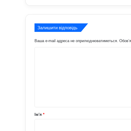
Залишити відповідь
Ваша e-mail адреса не оприлюднюватиметься.
Обов’я
К
о
м
е
н
т
а
р
Ім'я
*
*