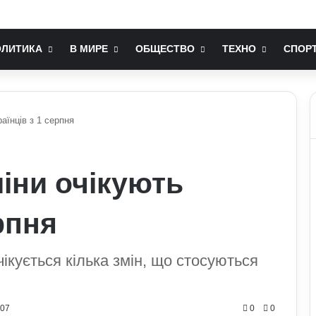
ається попри війну: фінансові можливості для охочих
ОЛИТИКА
В МИРЕ
ОБЩЕСТВО
ТЕХНО
СПОР
раїнців з 1 серпня
міни очікують
рпня
чікується кілька змін, що стосуються
707
0
0