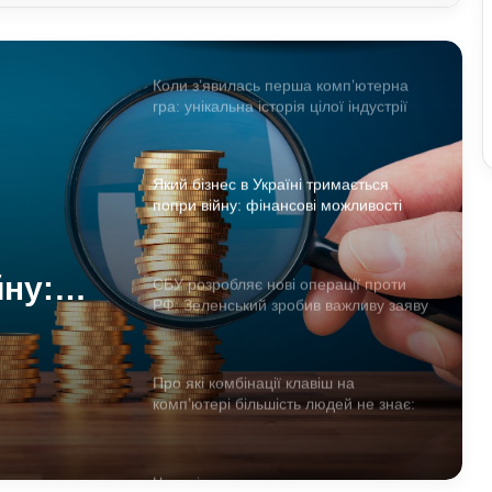
онкологію: медики попередили, від
чого краще відмовитись
Коли з’явилась перша комп’ютерна
гра: унікальна історія цілої індустрії
Який бізнес в Україні тримається
попри війну: фінансові можливості
для охочих
йну:
СБУ розробляє нові операції проти
РФ: Зеленський зробив важливу заяву
і для
Про які комбінації клавіш на
комп’ютері більшість людей не знає:
технічні лайфхаки
Чоловіки за кордоном не зможуть