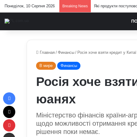
Понеділок, 10 Серпня 2026
Які продукти поступов
Breaking News
П
Главная
/
Финансы
/
Росія хоче взяти кредит у Кита
В мире
Финансы
Росія хоче взяти
Facebook
юанях
X
Міністерство фінансів країни-а
Pinterest
щодо можливості отримання кред
рішення поки немає.
Отправить e-mail