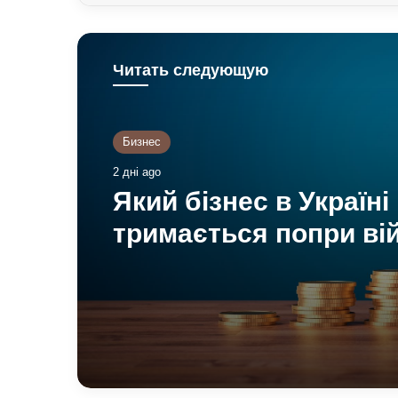
Читать следующую
Бизнес
2 дні ago
Який бізнес в Україні
тримається попри ві
фінансові можливост
охочих