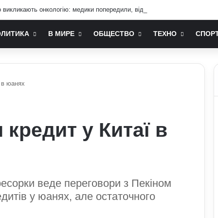
о викликають онкологію: медики попередили, від чого краще відмовитись
ОЛИТИКА
В МИРЕ
ОБЩЕСТВО
ТЕХНО
СПОР
ї в юанях
 кредит у Китаї в
гресорки веде переговори з Пекіном
итів у юанях, але остаточного