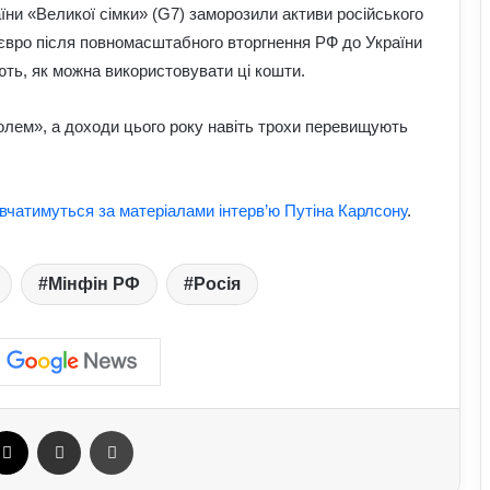
ни «Великої сімки» (G7) заморозили активи російського
військово-облікових документів
євро після повномасштабного вторгнення РФ до України
ють, як можна використовувати ці кошти.
Чому українці обирають Німеччину
для ПМЖ: переваги та недоліки
країни
олем», а доходи цього року навіть трохи перевищують
Залужний заявив, що Україна ніколи
не вступить у НАТО: що він мав на
авчатимуться за матеріалами інтерв’ю Путіна Карлсону
.
увазі
Як правильно доглядати за бородою:
Мінфін РФ
Росія
лайфхаки б’юті-індустрії для чоловіків
У Зеленського нова пропозиція для
Путіна щодо перемир’я: подробиці
ebook
X
Отправить e-mail
Печать
Які продукти поступово викликають