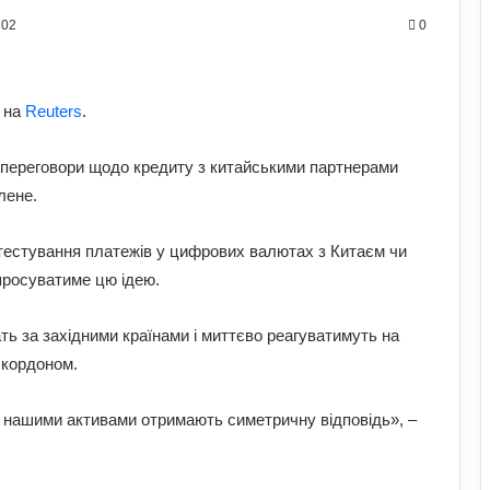
202
0
 на
Reuters
.
 переговори щодо кредиту з китайськими партнерами
лене.
тестування платежів у цифрових валютах з Китаєм чи
просуватиме цю ідею.
ть за західними країнами і миттєво реагуватимуть на
 кордоном.
з нашими активами отримають симетричну відповідь», –
Чоловіки за кордоном не зможуть
отримати консульські послуги без