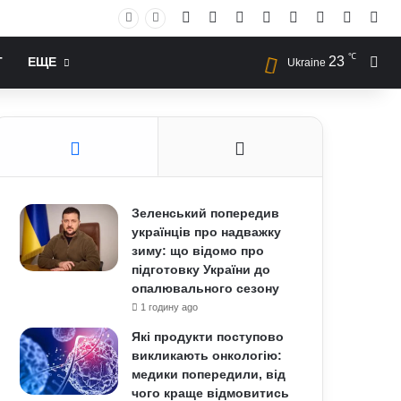
Facebook
X
YouTube
Instagram
RSS
Log In
Случай
Sid
℃
23
Иск
Т
ЕЩЕ
Ukraine
Зеленський попередив
українців про надважку
зиму: що відомо про
підготовку України до
опалювального сезону
1 годину ago
Які продукти поступово
викликають онкологію:
медики попередили, від
чого краще відмовитись