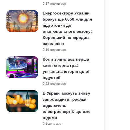
17 години ago
Енергосектору України
бракує ще €650 млн для
підготовки до
опалювального сезону:
Корецький попередив
населення
19 години ago
Коли з’явилась перша
комп’ютерна гра:
унікальна історія цілої
індустрії
22 години ago
В Україні можуть знову
запровадити графіки
відключень
електроенергії: що вже
відомо
1 день ago