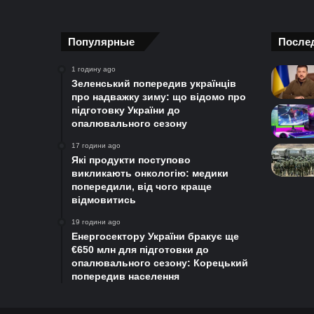
Популярные
После
1 годину ago
Зеленський попередив українців
про надважку зиму: що відомо про
підготовку України до
опалювального сезону
17 години ago
Які продукти поступово
викликають онкологію: медики
попередили, від чого краще
відмовитись
19 години ago
Енергосектору України бракує ще
€650 млн для підготовки до
опалювального сезону: Корецький
попередив населення