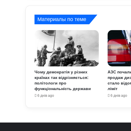
Материалы по теме
Чому демократія у різних
АЗС почал
країнах так відрізняється:
продаж диз
політологи про
стало відо
функціональність держави
ліміт
6 днів ago
6 днів ago