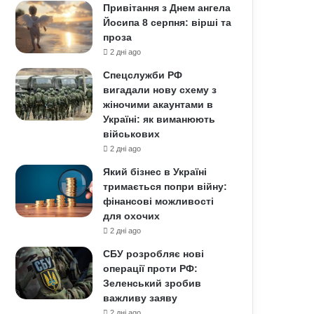
Привітання з Днем ангела
Йосипа 8 серпня: вірші та
проза
2 дні ago
Спецслужби РФ
вигадали нову схему з
жіночими акаунтами в
Україні: як виманюють
військових
2 дні ago
Який бізнес в Україні
тримається попри війну:
фінансові можливості
для охочих
2 дні ago
СБУ розробляє нові
операції проти РФ:
Зеленський зробив
важливу заяву
2 дні ago