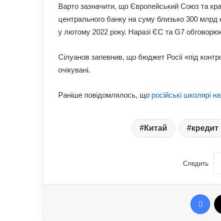
Варто зазначити, що Європейський Союз та краї
центрального банку на суму близько 300 млрд 
у лютому 2022 року. Наразі ЄС та G7 обговорю
Сілуанов запевнив, що бюджет Росії «під контр
очікувані.
Раніше повідомлялось, що
російські школярі н
Китай
кредит
Следить
Fac