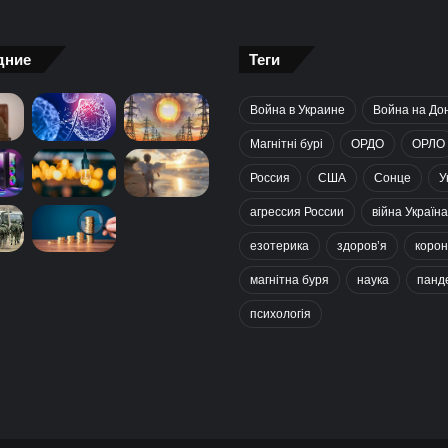
онкологію: медики попередили, від
чого краще відмовитись
дние
Теги
Коли з’явилась перша комп’ютерна
гра: унікальна історія цілої індустрії
Война в Украине
Война на До
Магнітні бурі
ОРДО
ОРЛО
Який бізнес в Україні тримається
Россия
США
Сонце
У
попри війну: фінансові можливості
агрессия России
війна Україна
для охочих
езотерика
здоров’я
корон
СБУ розробляє нові операції проти
магнітна буря
наука
панд
РФ: Зеленський зробив важливу заяву
психологія
Про які комбінації клавіш на
комп’ютері більшість людей не знає:
технічні лайфхаки