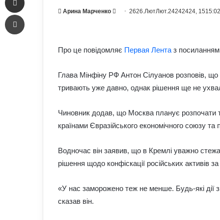
Send
Арина Марченко
2626.ЛютЛют.24242424, 1515:0
Печать
an
email
Про це повідомляє
Первая Лента
з посиланням
Глава Мінфіну РФ Антон Сілуанов розповів, що
тривають уже давно, однак рішення ще не ухва
Чиновник додав, що Москва планує розпочати 
країнами Євразійського економічного союзу та 
Водночас він заявив, що в Кремлі уважно стежа
рішення щодо конфіскації російських активів за
«У нас заморожено теж не менше. Будь-які дії 
сказав він.