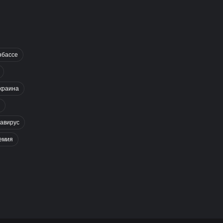
нбассе
краина
авирус
емия