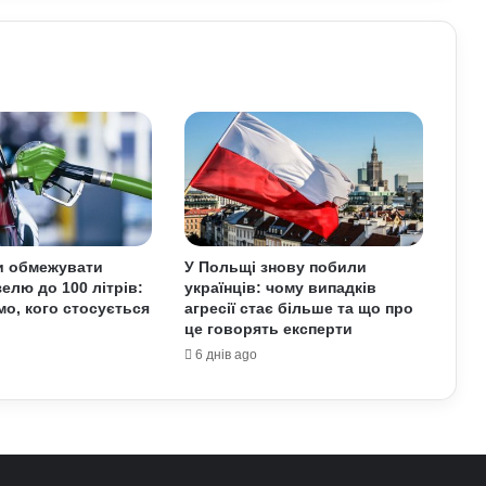
отримати консульські послуги без
військово-облікових документів
Чому українці обирають Німеччину
для ПМЖ: переваги та недоліки
країни
Залужний заявив, що Україна ніколи
не вступить у НАТО: що він мав на
увазі
и обмежувати
У Польщі знову побили
елю до 100 літрів:
українців: чому випадків
Як правильно доглядати за бородою:
мо, кого стосується
агресії стає більше та що про
лайфхаки б’юті-індустрії для чоловіків
це говорять експерти
6 днів ago
У Зеленського нова пропозиція для
Путіна щодо перемир’я: подробиці
Які продукти поступово викликають