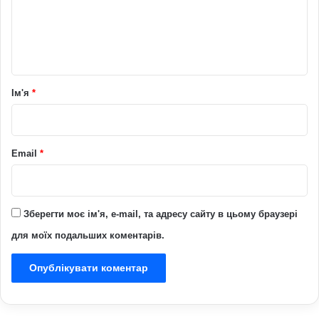
е
н
т
а
р
Ім'я
*
*
Email
*
Зберегти моє ім'я, e-mail, та адресу сайту в цьому браузері
для моїх подальших коментарів.