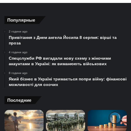
Популярные
2 години ago
Привітання з Днем ангела Йосипа 8 серпня: вірші та
проза
4 години ago
Спецслужби РФ вигадали нову схему з жіночими
акаунтами в Україні: як виманюють військових
8 години ago
Який бізнес в Україні тримається попри війну: фінансові
можливості для охочих
Последние