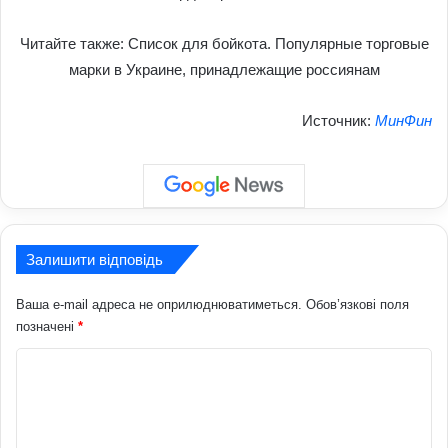
Читайте также: Список для бойкота. Популярные торговые
марки в Украине, принадлежащие россиянам
Источник:
МинФин
Залишити відповідь
Ваша e-mail адреса не оприлюднюватиметься.
Обов’язкові поля
позначені
*
К
о
м