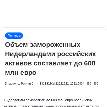
Финансы
Объем замороженных
Нидерландами российских
активов составляет до 600
млн евро
Send
Карпенко Руслан
1313.КвіКві.22222222, 2222:0404
0
0
an
email
Нидерланды заморозили до 600 млн евро российских
активов: правоохранительные органы проверяют, есть ли