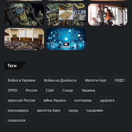
Теги
Война в Украине
Война на Донбассе
Магнітні бурі
ОРДО
ОРЛО
Россия
США
Сонце
Украина
агрессия России
війна Україна
езотерика
здоров’я
коронавирус
магнітна буря
наука
пандемия
психологія