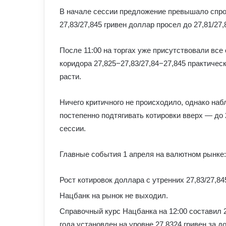
В начале сессии предложение превышало спрос
27,83/27,845 гривен доллар просел до 27,81/27,8
После 11:00 на торгах уже присутствовали все
коридора 27,825−27,83/27,84−27,845 практическ
расти.
Ничего критичного не происходило, однако на
постепенно подтягивать котировки вверх — до 27
сессии.
Главные события 1 апреля на валютном рынке:
Рост котировок доллара с утренних 27,83/27,845
Нацбанк на рынок не выходил.
Справочный курс Нацбанка на 12:00 составил 2
года установлен на уровне 27,8324 гривен за д