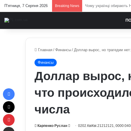
П’ятниця, 7 Серпня 2026
Залужний заявив, що Укра
Breaking News
П
Главная
/
Финансы
/
Доллар вырос, но трагедии нет
Финансы
Доллар вырос, н
Facebook
что происходило
X
числа
Pinterest
Send
Карпенко Руслан
0202.КвіКві.21212121, 0000:040
Отправить e-mail