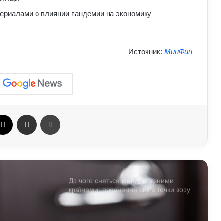
Лубінець розкритикував примусову
мобілізацію в Україні: до чого
ериалами о влиянии пандемии на экономику
призводять порушення під час роботи
ТЦК
Про які комбінації клавіш на
Источник:
МинФин
комп’ютері більшість людей не знає:
технічні лайфхаки
Як правильно доглядати за бородою:
лайфхаки б’юті-індустрії для чоловіків
ebook
X
Отправить e-mail
Печать
АЗС почали обмежувати продаж
дизелю до 100 літрів: стало відомо,
кого стосується ліміт
До чого сняться мандри різними
країнами: пояснення сну з точки зору
психології