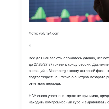
Фото: volyn24.com
4
Все для нацвалюты сложилось удачно, несмотря
до 27,85/27,87 гривен к концу сессии. Давлен
операций в Bloomberg к концу активной фазы то
подтверждает наш тезис о быстром возврате р
отчетного периода.
НБУ снова участия в торгах не принимал, пре
находить компромиссный курс и выравнивать 