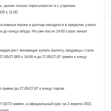
, рынок только «просыпался» и с утренних
25 к 11:00.
Що означає число 00:01 на
 основные игроки и доллар находился в пределах узкого
годиннику: експертна думка
езотериків
и до конца обеда. Но уже после 14:00 спрос начал
Найкращі місця для відпочинку в
Україні наприкінці липня та на
блюдая рост желающих купить валюту, продавцы стали
початку серпня: поради для
,85/27,865 к 16:00 и до 27,85/27,87 гривен к концу
подорожей
Як зберегти здоров’я хребта при
постійній роботі за комп’ютером:
прості вправи та профілактика
 гривен до 27,85/27,87 к концу торгов.
Які криптовалюти стали поганим
прикладом: історії провалів та втрат
інвесторів
7,8273 гривен, а официальный курс на 2 апреля 2021
оллар.