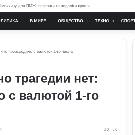
їна ніколи не вступить у НАТО: що він мав на увазі
ОЛИТИКА
В МИРЕ
ОБЩЕСТВО
ТЕХНО
СПОР
: что происходило с валютой 1-го числа
о трагедии нет:
 с валютой 1-го
4
0
0