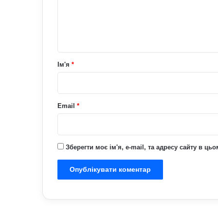
е
н
т
а
р
Ім'я
*
*
Email
*
Зберегти моє ім'я, e-mail, та адресу сайту в ц