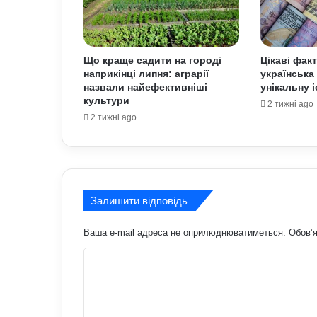
Що краще садити на городі
Цікаві фак
наприкінці липня: аграрії
українська
назвали найефективніші
унікальну 
культури
2 тижні ago
2 тижні ago
Залишити відповідь
Ваша e-mail адреса не оприлюднюватиметься.
Обов’я
К
о
м