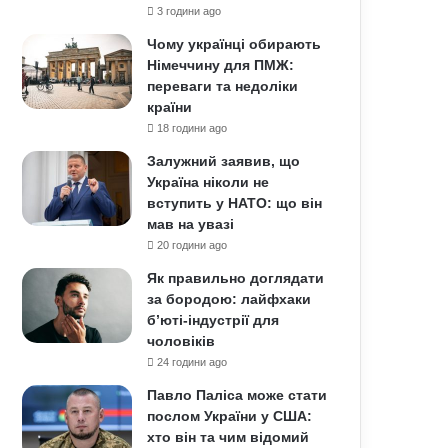
3 години ago
Чому українці обирають
Німеччину для ПМЖ:
переваги та недоліки
країни
18 години ago
Залужний заявив, що
Україна ніколи не
вступить у НАТО: що він
мав на увазі
20 години ago
Як правильно доглядати
за бородою: лайфхаки
б’юті-індустрії для
чоловіків
24 години ago
Павло Паліса може стати
послом України у США:
хто він та чим відомий