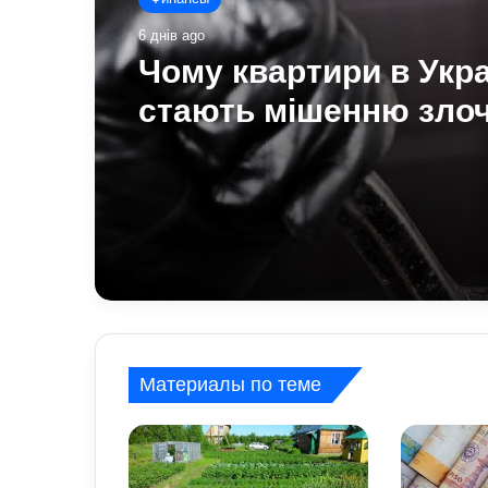
6 днів ago
Чому квартири в Укра
стають мішенню злоч
схеми, про які варто 
Материалы по теме