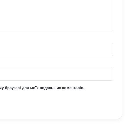
Чому квартири в Україні стають
мішенню злочинців: схеми, про які
варто знати
ьому браузері для моїх подальших коментарів.