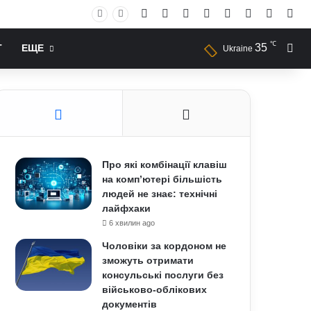
Facebook
X
YouTube
Instagram
RSS
Log In
Случай
Sid
℃
35
Иск
Т
ЕЩЕ
Ukraine
Про які комбінації клавіш
на комп’ютері більшість
людей не знає: технічні
лайфхаки
6 хвилин ago
Чоловіки за кордоном не
зможуть отримати
консульські послуги без
військово-облікових
документів