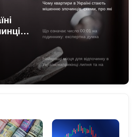
Чому квартири в Україні стають
мішенню злочинців: схеми, про які
варто знати
їні
инців:
Що означає число 00:01 на
годиннику: експертна думка
знати
езотериків
Найкращі місця для відпочинку в
Україні наприкінці липня та на
початку серпня: поради для
подорожей
Як зберегти здоров’я хребта при
постійній роботі за комп’ютером:
прості вправи та профілактика
Які криптовалюти стали поганим
прикладом: історії провалів та втрат
інвесторів