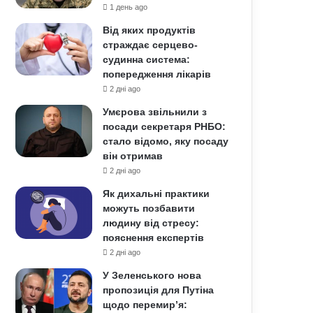
1 день ago
Від яких продуктів
страждає серцево-
судинна система:
попередження лікарів
2 дні ago
Умєрова звільнили з
посади секретаря РНБО:
стало відомо, яку посаду
він отримав
2 дні ago
Як дихальні практики
можуть позбавити
людину від стресу:
пояснення експертів
2 дні ago
У Зеленського нова
пропозиція для Путіна
щодо перемир’я: