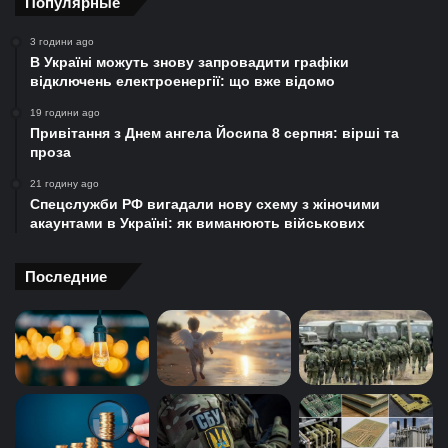
Популярные
3 години ago
В Україні можуть знову запровадити графіки
відключень електроенергії: що вже відомо
19 години ago
Привітання з Днем ангела Йосипа 8 серпня: вірші та
проза
21 годину ago
Спецслужби РФ вигадали нову схему з жіночими
акаунтами в Україні: як виманюють військових
Последние