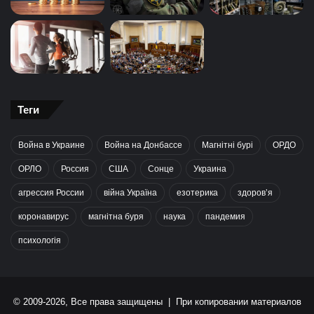
Теги
Война в Украине
Война на Донбассе
Магнітні бурі
ОРДО
ОРЛО
Россия
США
Сонце
Украина
агрессия России
війна Україна
езотерика
здоров’я
коронавирус
магнітна буря
наука
пандемия
психологія
© 2009-2026, Все права защищены | При копировании материалов