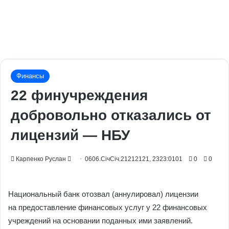
Финансы
22 финучреждения
добровольно отказались от
лицензий — НБУ
Send
Карпенко Руслан
0606.СічСіч.21212121, 2323:0101
0
0
an
email
Национальный банк отозвал (аннулировал) лицензии
на предоставление финансовых услуг у 22 финансовых
учреждений на основании поданных ими заявлений.