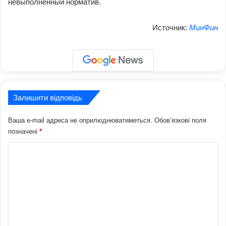
невыполненный норматив.
Источник:
МинФин
Залишити відповідь
Ваша e-mail адреса не оприлюднюватиметься.
Обов’язкові поля
позначені
*
К
о
м
е
н
т