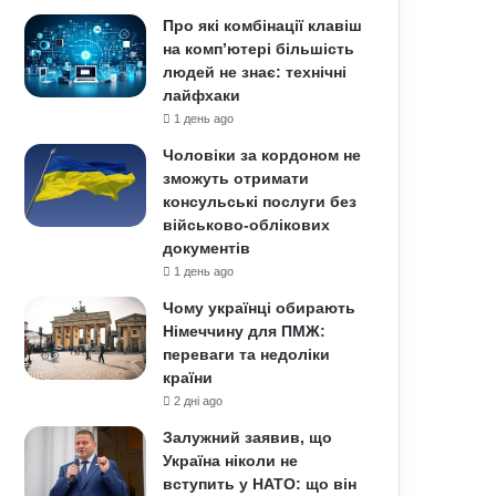
Про які комбінації клавіш
на комп’ютері більшість
людей не знає: технічні
лайфхаки
1 день ago
Чоловіки за кордоном не
зможуть отримати
консульські послуги без
військово-облікових
документів
1 день ago
Чому українці обирають
Німеччину для ПМЖ:
переваги та недоліки
країни
2 дні ago
Залужний заявив, що
Україна ніколи не
вступить у НАТО: що він