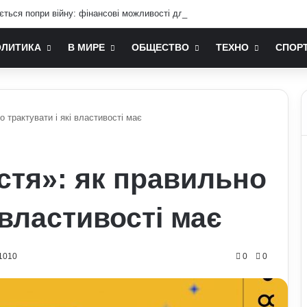
ається попри війну: фінансові можливості для охочих
ОЛИТИКА
В МИРЕ
ОБЩЕСТВО
ТЕХНО
СПОР
 трактувати і які властивості має
стя»: як правильно
 властивості має
1010
0
0