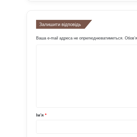
Залишити відповідь
Ваша e-mail адреса не оприлюднюватиметься.
Обов’я
К
о
м
е
н
т
а
р
Ім'я
*
*