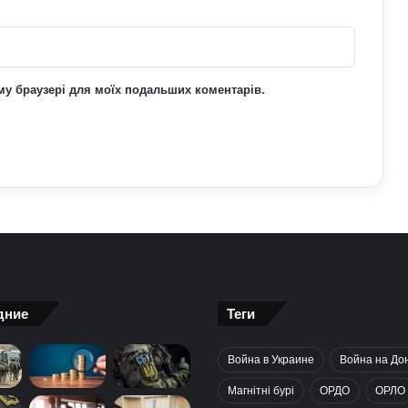
Які інвестиції в Україні найнадійніші:
поради експертів та перевірені
напрямки
ьому браузері для моїх подальших коментарів.
дние
Теги
Война в Украине
Война на До
Магнітні бурі
ОРДО
ОРЛО