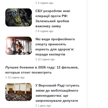
4 години ago
СБУ розробляє нові
операції проти РФ:
Зеленський зробив
важливу заяву
6 години ago
Які види професійного
спорту приносять
користь для здоров’я:
поради експертів
22 години ago
Лучшие боевики в 2026 году: 12 фильмов,
которые стоит посмотреть
23 години ago
У Верховній Раді готують
зміни до мобілізаційного
законодавства: що
запропонували депутати
1 день ago