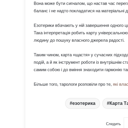
Вона може бути сигналом, що настав час перегл
баланс і не надто покладатися на матеріальні 
Езотерики вбачають у ній завершення одного ци
Така інтерпретація робить карту універсальною
людину до пошуку власного джерела радості.
Таким чином, карта «щастя» у сучасних підход
подій, а й як інструмент роботи із внутрішнім ст
самим собою і до вміння знаходити гармонію та
Більше того, тарологи розповіли про те,
які вла
езотерика
Карта Т
Следить