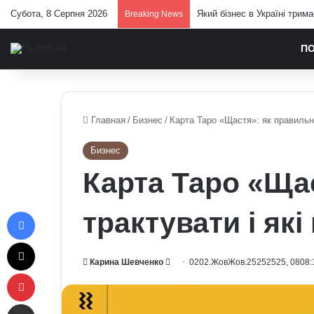
Субота, 8 Серпня 2026
Який бізнес в Україні трим
Breaking News
П
Главная
/
Бизнес
/
Карта Таро «Щастя»: як правильно
Бизнес
Карта Таро «Ща
Facebook
трактувати і які
X
Send
Карина Шевченко
0202.ЖовЖов.25252525, 0808:
Pinterest
an
email
Отправить e-mail