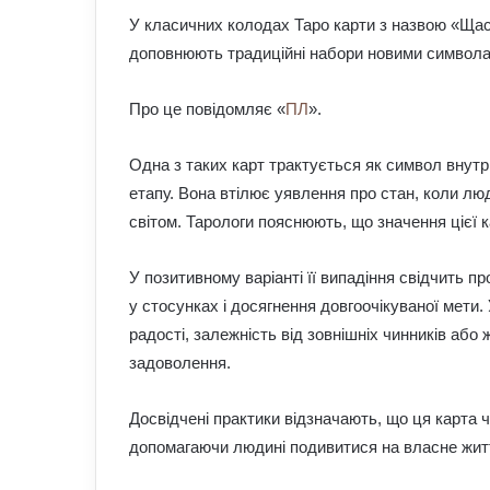
У класичних колодах Таро карти з назвою «Щаст
доповнюють традиційні набори новими символа
Про це повідомляє «
ПЛ
».
Одна з таких карт трактується як символ внутрі
етапу. Вона втілює уявлення про стан, коли люд
світом. Тарологи пояснюють, що значення цієї 
У позитивному варіанті її випадіння свідчить пр
у стосунках і досягнення довгоочікуваної мети.
радості, залежність від зовнішніх чинників або
задоволення.
Досвідчені практики відзначають, що ця карта ч
допомагаючи людині подивитися на власне житт