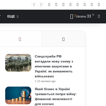
Facebook
X
YouTube
Instagram
RSS
Log In
Случай
Sid
℃
33
Иск
Т
ЕЩЕ
Ukraine
Спецслужби РФ
вигадали нову схему з
жіночими акаунтами в
Україні: як виманюють
військових
23 хвилини ago
Який бізнес в Україні
тримається попри війну:
фінансові можливості
для охочих