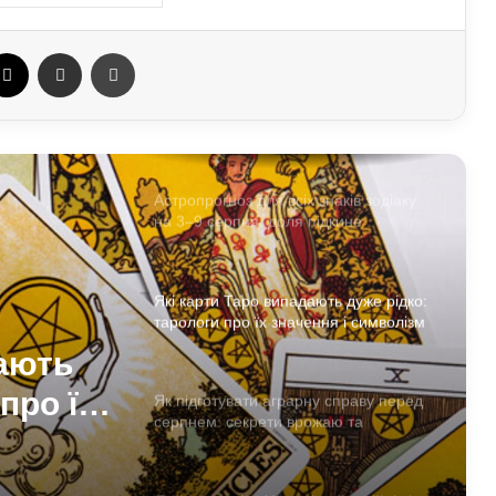
товари тижня і акції для заощадження
ebook
X
Отправить e-mail
Печать
Який бізнес в Україні тримається
попри війну: фінансові можливості
для охочих
Астропрогноз для всіх знаків зодіаку
на 3–9 серпня: доля підкине
сюрпризи
Які карти Таро випадають дуже рідко:
тарологи про їх значення і символізм
дають
про їх
Як підготувати аграрну справу перед
серпнем: секрети врожаю та
ефективності