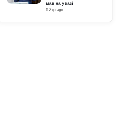
мав на увазі
2 дні ago