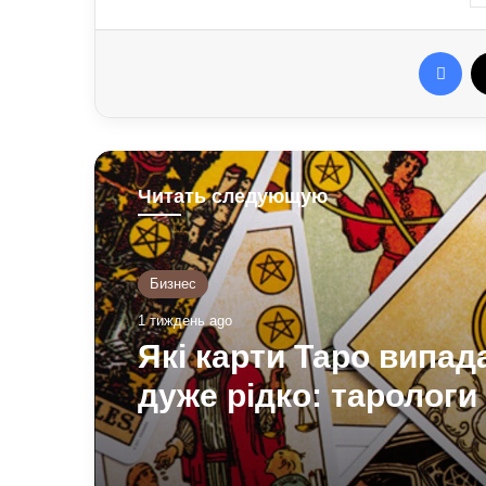
Fac
Читать следующую
Бизнес
1 тиждень ago
Які карти Таро випа
дуже рідко: тарологи 
значення і символізм