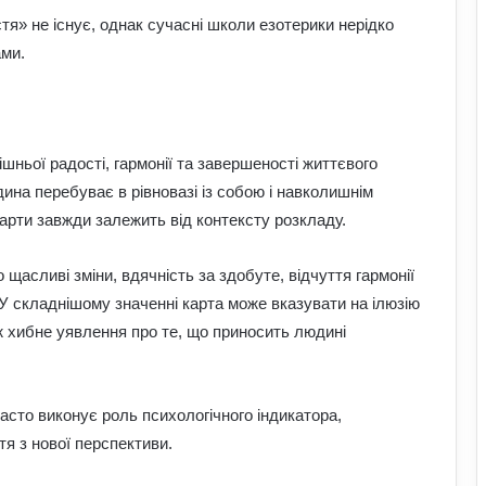
я» не існує, однак сучасні школи езотерики нерідко
ми.
шньої радості, гармонії та завершеності життєвого
ина перебуває в рівновазі із собою і навколишнім
карти завжди залежить від контексту розкладу.
о щасливі зміни, вдячність за здобуте, відчуття гармонії
 У складнішому значенні карта може вказувати на ілюзію
 ж хибне уявлення про те, що приносить людині
асто виконує роль психологічного індикатора,
я з нової перспективи.