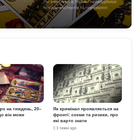
Які інвестиції в Україні найнадійніші:
поради експертів та перевірені
напрямки
Розклад Таро на 27 липня – 2 серпня:
як його правильно робити і що
демонструватимуть карти
Чому деякі алкогольні напої можуть
бути корисними: факти про вплив на
організм
Що краще садити на городі
наприкінці липня: аграрії назвали
найефективніші культури
ро на тиждень, 20–
Як кримінал проявляється на
що він може
фронті: схеми та ризики, про
Чому кіберспорт впливає на сучасний
які варто знати
світ: розвиток технологій, культури та
економіки
3 тижні ago