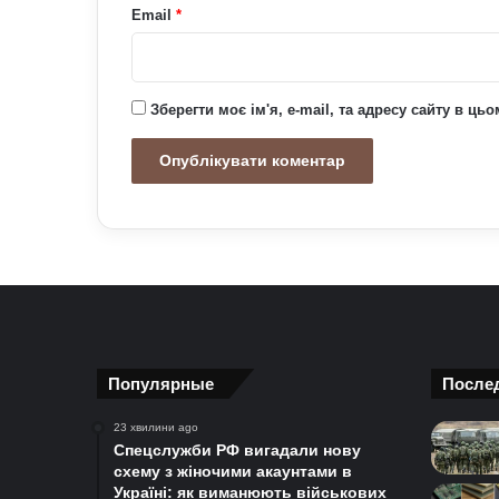
Email
*
Зберегти моє ім'я, e-mail, та адресу сайту в ц
Популярные
После
23 хвилини ago
Спецслужби РФ вигадали нову
схему з жіночими акаунтами в
Україні: як виманюють військових