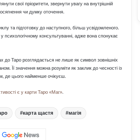
янути свої пріоритети, звернути увагу на внутрішній
досягнення чи думку оточення.
Розклад Таро на 27 липня – 2 серпня:
клу та підготовку до наступного, більш усвідомленого.
як його правильно робити і що
 у психологічному консультуванні, адже вона спонукає
демонструватимуть карти
Чому деякі алкогольні напої можуть
ах до Таро розглядається не лише як символ зовнішніх
бути корисними: факти про вплив на
організм
аном. Її значення можна розуміти як заклик до чесності із
м, де цього найменше очікуєш.
Що краще садити на городі
наприкінці липня: аграрії назвали
стивості є у карти Таро «Маг»
.
найефективніші культури
Чому кіберспорт впливає на сучасний
аро
карта щастя
магія
світ: розвиток технологій, культури та
економіки
Найкращі знижки у АТБ 22–23 липня: