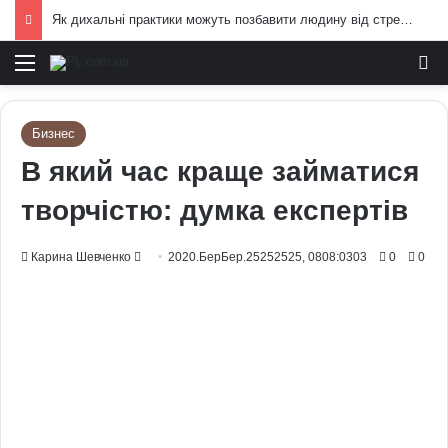
Як дихальні практики можуть позбавити людину від стресу: пояснення експертів
Меню
И
Бизнес
В який час краще займатися
творчістю: думка експертів
Send
Карина Шевченко
2020.БерБер.25252525, 0808:0303
0
0
an
email