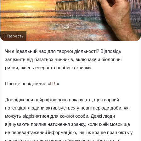
Творчість
Чи є ідеальний час для творчої діяльності? Відповідь
залежить від багатьох чинників, включаючи біологічні
ритми, рівень енергії та особисті звички.
Про це повідомляє «
ПЛ
».
Дослідження нейрофізіологів показують, що творчий
потенціал людини активізується у певні періоди доби, які
можуть відрізнятися для кожної особи. Деякі люди
відчувають прилив натхнення зранку, коли їхній мозок ще
не перевантажений інформацією, інші ж краще працюють у
вечірній час, коли розумові обмеження слабшають, і