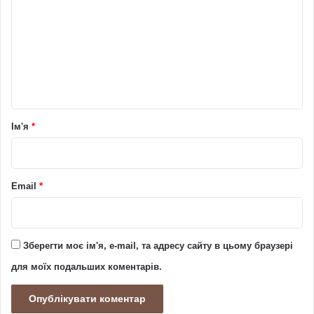
м
е
н
т
а
р
Ім'я
*
*
Email
*
Зберегти моє ім'я, e-mail, та адресу сайту в цьому браузері
для моїх подальших коментарів.