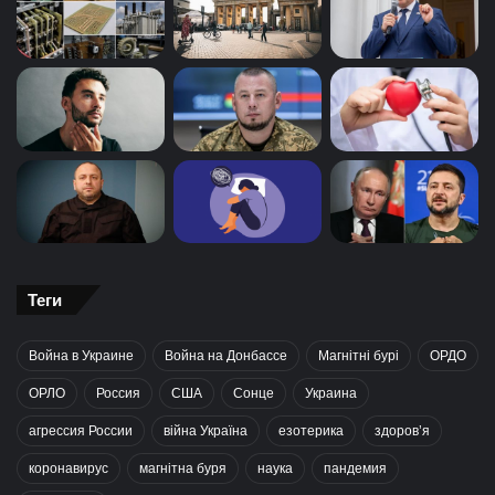
Теги
Война в Украине
Война на Донбассе
Магнітні бурі
ОРДО
ОРЛО
Россия
США
Сонце
Украина
агрессия России
війна Україна
езотерика
здоров’я
коронавирус
магнітна буря
наука
пандемия