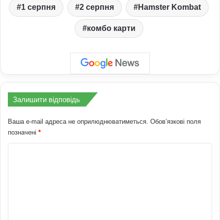
1 серпня
2 серпня
Hamster Kombat
комбо карти
Залишити відповідь
Ваша e-mail адреса не оприлюднюватиметься.
Обов’язкові поля
позначені
*
К
о
м
е
н