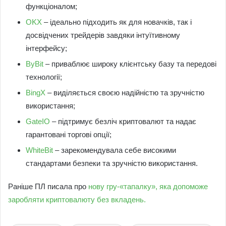
функціоналом;
OKX
– ідеально підходить як для новачків, так і
досвідчених трейдерів завдяки інтуїтивному
інтерфейсу;
ByBit
– приваблює широку клієнтську базу та передові
технології;
BingX
– виділяється своєю надійністю та зручністю
використання;
GateIO
– підтримує безліч криптовалют та надає
гарантовані торгові опції;
WhiteBit
– зарекомендувала себе високими
стандартами безпеки та зручністю використання.
Раніше ПЛ писала про
нову гру-«тапалку», яка допоможе
заробляти криптовалюту без вкладень.