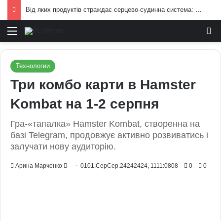
Від яких продуктів страждає серцево-судинна система: попередження лікарів
Меню
И
Технологии
Три комбо карти в Hamster
Kombat на 1-2 серпня
Гра-«тапалка» Hamster Kombat, створенна на
базі Telegram, продовжує активно розвиватись і
залучати нову аудиторію.
Send
Арина Марченко
0101.СерСер.24242424, 1111:0808
0
0
an
email