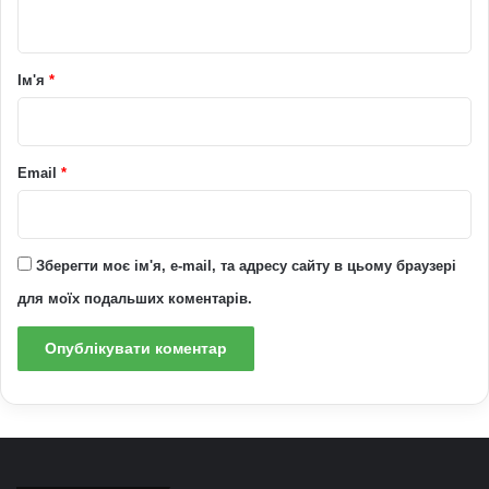
т
а
р
Ім'я
*
*
Email
*
Зберегти моє ім'я, e-mail, та адресу сайту в цьому браузері
для моїх подальших коментарів.