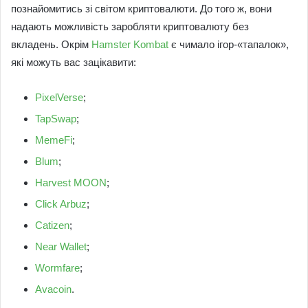
познайомитись зі світом криптовалюти. До того ж, вони
надають можливість заробляти криптовалюту без
вкладень. Окрім
Hamster Kombat
є чимало ігор-«тапалок»,
які можуть вас зацікавити:
PixelVerse
;
TapSwap
;
MemeFi
;
Blum
;
Harvest MOON
;
Click Arbuz
;
Catizen
;
Near Wallet
;
Wormfare
;
Avacoin
.