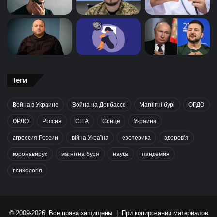
Теги
Война в Украине
Война на Донбассе
Магнітні бурі
ОРДО
ОРЛО
Россия
США
Сонце
Украина
агрессия России
війна Україна
езотерика
здоров’я
коронавирус
магнітна буря
наука
пандемия
психологія
© 2009-2026, Все права защищены | При копировании материалов