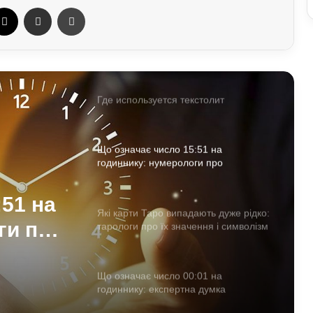
ebook
X
Отправить e-mail
Печать
Про які комбінації клавіш на
комп’ютері більшість людей не знає:
технічні лайфхаки
Где используется текстолит
Що означає число 15:51 на
годиннику: нумерологи про
«магічність» і символізм
51 на
Які карти Таро випадають дуже рідко:
ги про
тарологи про їх значення і символізм
ізм
Що означає число 00:01 на
годиннику: експертна думка
езотериків