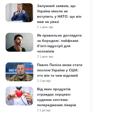
Залужний заявив, що
Україна ніколи не
вступить у НАТО: що він
мав на увазі
1 день ago
Як правильно доглядати
за бородою: лайфхаки
б’юті-індустрії для
чоловіків
1 день ago
Павло Паліса може стати
послом України у США:
хто він та чим відомий
2 дні ago
Від яких продуктів
страждає серцево-
судинна система:
попередження лікарів
2 дні ago