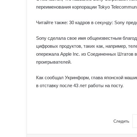
переименования корпорации Tokyo Telecommunica
Читайте также: 30 кадров в секунду: Sony пр
Sony сделала свое имя общеизвестным благода
цифровых продуктов, таких как, например, те
опережала Apple Inc. из Соединенных Штатов
проигрывателей.
Как сообщал Укринформ, глава японской маши
в отставку после 43 лет работы на посту.
Следить