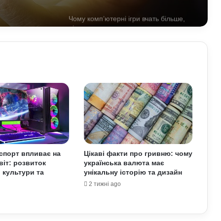
Чому комп’ютерні ігри вчать більше,
ніж здається: розвиток мислення та
навичок
Обмен криптовалют без лишнего
риска
Як винайшли перший комп’ютер:
історія технології та її вплив на світ
Які криптовалюти стали поганим
спорт впливає на
Цікаві факти про гривню: чому
прикладом: історії провалів та втрат
віт: розвиток
українська валюта має
інвесторів
, культури та
унікальну історію та дизайн
2 тижні ago
Як змусити себе менше
використовувати соцмережі: поради
психологів