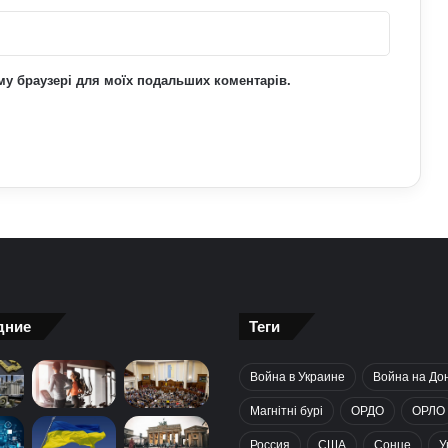
ьому браузері для моїх подальших коментарів.
дние
Теги
Война в Украине
Война на До
Магнітні бурі
ОРДО
ОРЛО
Россия
США
Сонце
У