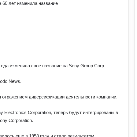
года изменила свое название на Sony Group Corp.
yodo News.
я отражением диверсификации деятельности компании.
 Electronics Corporation, теперь будут интегрированы в
ny Corporation.
вилось еще в 1958 году и стало результатом