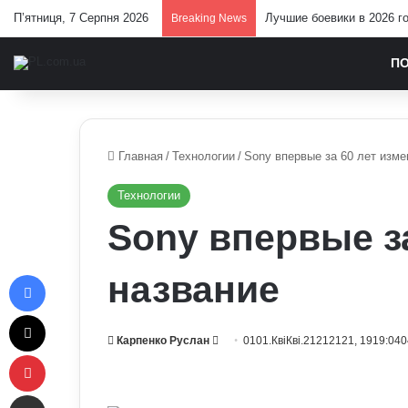
П’ятниця, 7 Серпня 2026
Лучшие боевики в 2026 г
Breaking News
П
Главная
/
Технологии
/
Sony впервые за 60 лет изме
Технологии
Sony впервые з
Facebook
название
X
Send
Карпенко Руслан
0101.КвіКві.21212121, 1919:040
Pinterest
an
email
Отправить e-mail