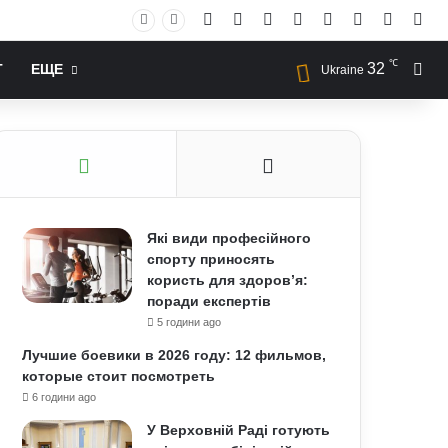
Facebook
X
YouTube
Instagram
RSS
Log In
Случай
Sid
℃
32
Иск
Т
ЕЩЕ
Ukraine
Які види професійного
спорту приносять
користь для здоров’я:
поради експертів
5 години ago
Лучшие боевики в 2026 году: 12 фильмов,
которые стоит посмотреть
6 години ago
У Верховній Раді готують