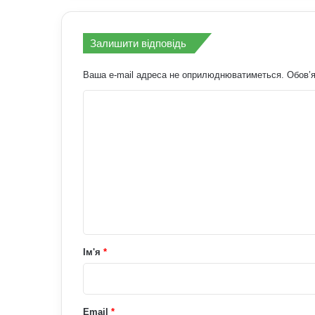
Залишити відповідь
Ваша e-mail адреса не оприлюднюватиметься.
Обов’я
К
о
м
е
н
т
а
р
Ім'я
*
*
Email
*