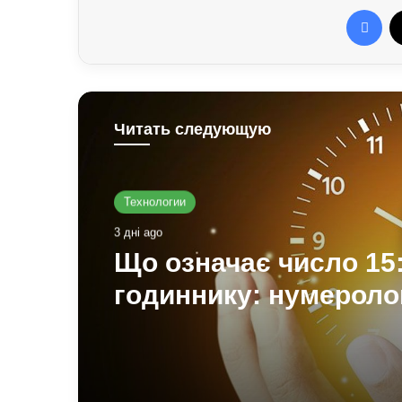
Fac
Читать следующую
Технологии
3 дні ago
Що означає число 15:
годиннику: нумероло
«магічність» і символ