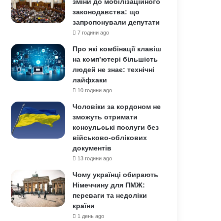
зміни до мобілізаційного
законодавства: що
запропонували депутати
7 години ago
Про які комбінації клавіш
на комп’ютері більшість
людей не знає: технічні
лайфхаки
10 години ago
Чоловіки за кордоном не
зможуть отримати
консульські послуги без
військово-облікових
документів
13 години ago
Чому українці обирають
Німеччину для ПМЖ:
переваги та недоліки
країни
1 день ago