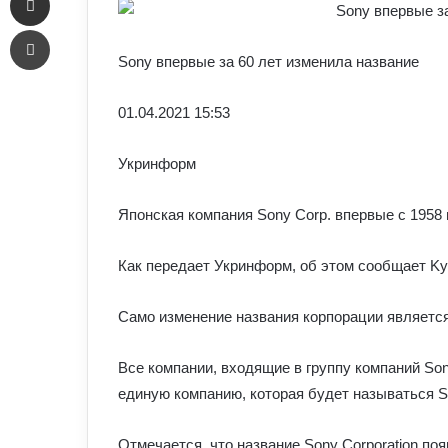
Печать
Sony впервые за 60 лет изменила название
01.04.
2021 15:53
Укринформ
Японская компания Sony Corp. впервые с 1958 
Как передает Укринформ, об этом сообщает K
Само изменение названия корпорации являетс
Все компании, входящие в группу компаний Sony
единую компанию, которая будет называться So
Отмечается, что название Sony Corporation поя