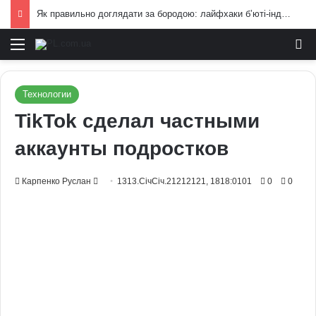
Як правильно доглядати за бородою: лайфхаки б’юті-індустрії для чоловіків
Меню
И
Технологии
TikTok сделал частными
аккаунты подростков
Send
Карпенко Руслан
1313.СічСіч.21212121, 1818:0101
0
0
an
email