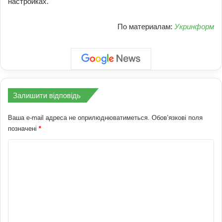
настройках.
По материалам:
Укринформ
Залишити відповідь
Ваша e-mail адреса не оприлюднюватиметься.
Обов’язкові поля
позначені
*
К
о
м
е
н
т