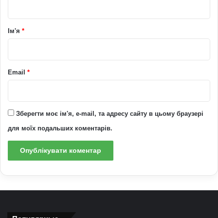
а
р
Ім'я
*
*
Email
*
Зберегти моє ім'я, e-mail, та адресу сайту в цьому браузері
для моїх подальших коментарів.