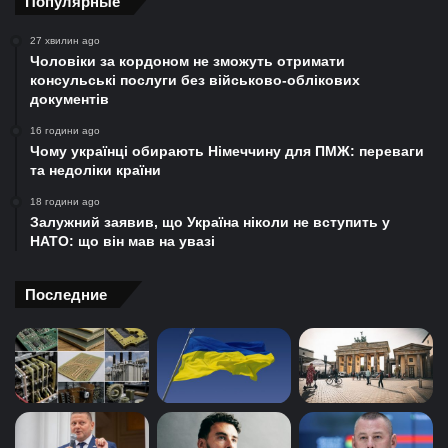
Популярные
27 хвилин ago
Чоловіки за кордоном не зможуть отримати
консульські послуги без військово-облікових
документів
16 години ago
Чому українці обирають Німеччину для ПМЖ: переваги
та недоліки країни
18 години ago
Залужний заявив, що Україна ніколи не вступить у
НАТО: що він мав на увазі
Последние