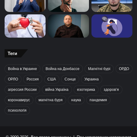
Теги
Война в Украине
Война на Донбассе
Магнітні бурі
ОРДО
ОРЛО
Россия
США
Сонце
Украина
агрессия России
війна Україна
езотерика
здоров’я
коронавирус
магнітна буря
наука
пандемия
психологія