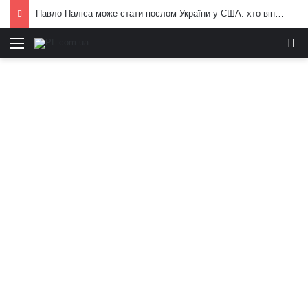
Павло Паліса може стати послом України у США: хто він та чим відомий
Меню
И