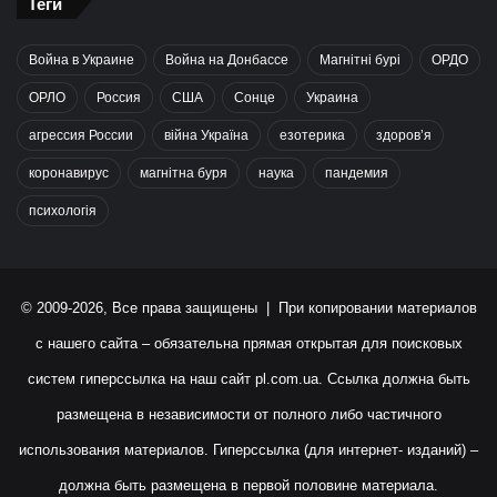
Теги
Война в Украине
Война на Донбассе
Магнітні бурі
ОРДО
ОРЛО
Россия
США
Сонце
Украина
агрессия России
війна Україна
езотерика
здоров’я
коронавирус
магнітна буря
наука
пандемия
психологія
© 2009-2026, Все права защищены | При копировании материалов
с нашего сайта – обязательна прямая открытая для поисковых
систем гиперссылка на наш сайт
pl.com.ua
. Ссылка должна быть
размещена в независимости от полного либо частичного
использования материалов. Гиперссылка (для интернет- изданий) –
должна быть размещена в первой половине материала.