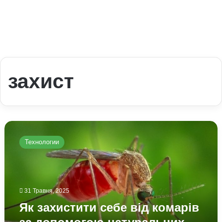
захист
Як
захистити
Технологии
себе
від
комарів
за
допомогою
31 Травня, 2025
натуральних
Як захистити себе від комарів
засобів:
експерти