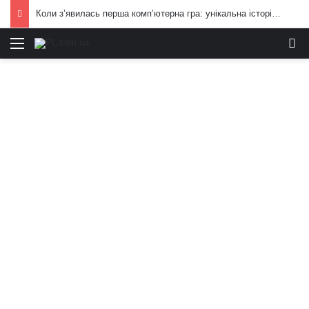
Коли з’явилась перша комп’ютерна гра: унікальна історія цілої індустрії
Меню
И