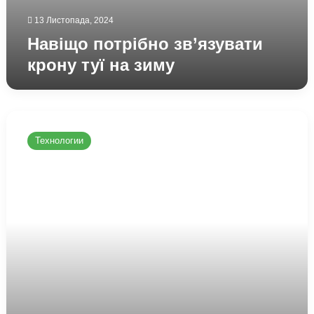
13 Листопада, 2024
Навіщо потрібно зв’язувати
крону туї на зиму
Як
підвищити
Технологии
рівень
безпеки
в
Telegram