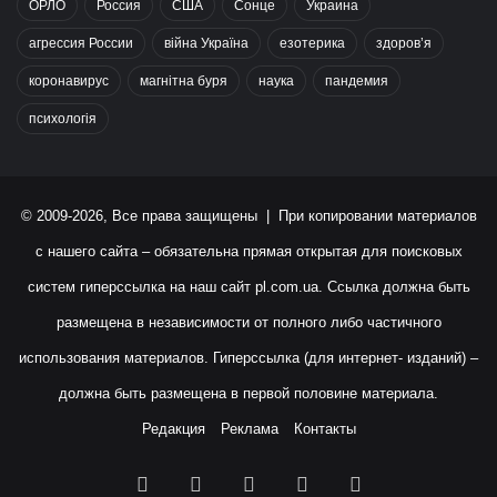
ОРЛО
Россия
США
Сонце
Украина
агрессия России
війна Україна
езотерика
здоров’я
коронавирус
магнітна буря
наука
пандемия
психологія
© 2009-2026, Все права защищены | При копировании материалов
с нашего сайта – обязательна прямая открытая для поисковых
систем гиперссылка на наш сайт
pl.com.ua
. Ссылка должна быть
размещена в независимости от полного либо частичного
использования материалов. Гиперссылка (для интернет- изданий) –
должна быть размещена в первой половине материала.
Редакция
Реклама
Контакты
Facebook
X
YouTube
Instagram
RSS