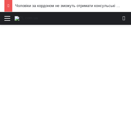
Чоловіки за кордоном не зможуть отримати консульські послуги без військово-облікових документів
Меню
И