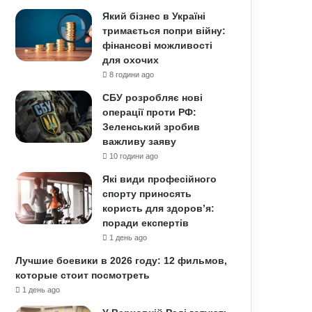
Який бізнес в Україні
тримається попри війну:
фінансові можливості
для охочих
8 години ago
СБУ розробляє нові
операції проти РФ:
Зеленський зробив
важливу заяву
10 години ago
Які види професійного
спорту приносять
користь для здоров’я:
поради експертів
1 день ago
Лучшие боевики в 2026 году: 12 фильмов,
которые стоит посмотреть
1 день ago