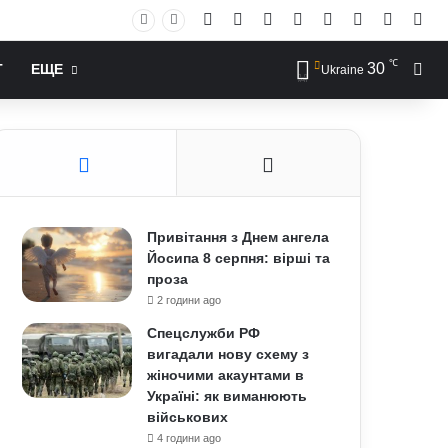
Facebook
X
YouTube
Instagram
RSS
Log In
Случай
Sid
℃
30
Иск
Т
ЕЩЕ
Ukraine
Привітання з Днем ангела
Йосипа 8 серпня: вірші та
проза
2 години ago
Спецслужби РФ
вигадали нову схему з
жіночими акаунтами в
Україні: як виманюють
військових
4 години ago