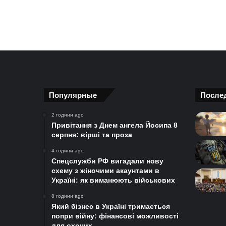
Популярные
После
2 години ago
Привітання з Днем ангела Йосипа 8
серпня: вірші та проза
4 години ago
Спецслужби РФ вигадали нову
схему з жіночими акаунтами в
Україні: як виманюють військових
8 години ago
Який бізнес в Україні тримається
попри війну: фінансові можливості
для охочих