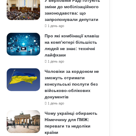
У Верховній Раді готують
зміни до мобілізаційного
законодавства: що
запропонували депутати
1 день ago
Про які комбінації клавіш
на комп’ютері більшість
людей не знає: технічні
лайфхаки
1 день ago
Чоловіки за кордоном не
зможуть отримати
консульські послуги без
військово-облікових
документів
1 день ago
Чому українці обирають
Німеччину для ПМЖ:
переваги та недоліки
країни