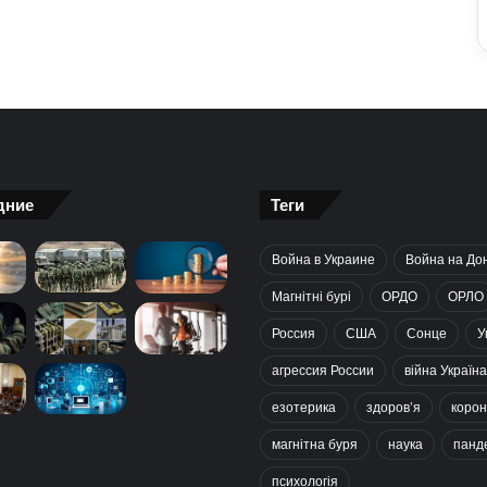
дние
Теги
Война в Украине
Война на До
Магнітні бурі
ОРДО
ОРЛО
Россия
США
Сонце
У
агрессия России
війна Україна
езотерика
здоров’я
корон
магнітна буря
наука
панд
психологія