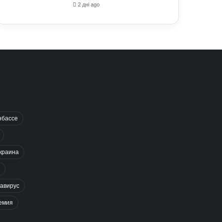
2 дні ago
нбассе
краина
авирус
емия