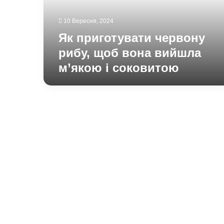
вийшла
м’якою
10 Вересня, 2024
і
соковитою
Як приготувати червону
рибу, щоб вона вийшла
м’якою і соковитою