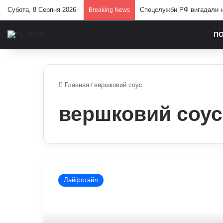
Субота, 8 Серпня 2026
Спецслужби РФ вигадали но
Breaking News
П
Главная
/
вершковий соус
вершковий соус
Як
приготувати
Лайфстайл
червону
рибу,
щоб
вона