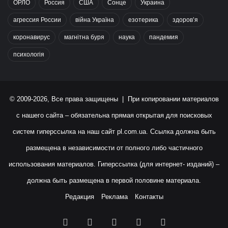
ОРЛО
Россия
США
Сонце
Украина
агрессия России
війна Україна
езотерика
здоров’я
коронавирус
магнітна буря
наука
пандемия
психологія
© 2009-2026, Все права защищены | При копировании материалов
с нашего сайта – обязательна прямая открытая для поисковых
систем гиперссылка на наш сайт
pl.com.ua
. Ссылка должна быть
размещена в независимости от полного либо частичного
использования материалов. Гиперссылка (для интернет- изданий) –
должна быть размещена в первой половине материала.
Редакция
Реклама
Контакты
Facebook
X
YouTube
Instagram
RSS