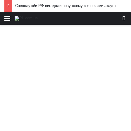
Спецслужби РФ вигадали нову схему з жіночими акаунтами в Україні: як виманюють військових
Меню
И