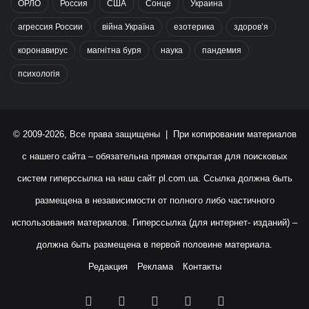
ОРЛО
Россия
США
Сонце
Украина
агрессия России
війна Україна
езотерика
здоров’я
коронавирус
магнітна буря
наука
пандемия
психологія
© 2009-2026, Все права защищены | При копировании материалов
с нашего сайта – обязательна прямая открытая для поисковых
систем гиперссылка на наш сайт
pl.com.ua
. Ссылка должна быть
размещена в независимости от полного либо частичного
использования материалов. Гиперссылка (для интернет- изданий) –
должна быть размещена в первой половине материала.
Редакция
Реклама
Контакты
Facebook
X
YouTube
Instagram
RSS