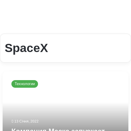
SpaceX
Компания
Маска
Технологии
запускает
украинский
спутник
на
орбиту
(ОНЛАЙН
13 Січня, 2022
ТРАНСЛЯЦИЯ)