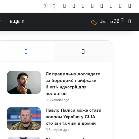
Facebook
X
YouTube
Instagram
RSS
Log In
Случай
Sid
℃
36
Иск
Т
ЕЩЕ
Ukraine
Як правильно доглядати
за бородою: лайфхаки
б’юті-індустрії для
чоловіків
5 хвилин ago
Павло Паліса може стати
послом України у США:
хто він та чим відомий
3 години ago