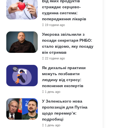
Від яких продуктів
страждає серцево-
судинна система:
попередження лікарів
19 години ago
Умєрова звільнили з
посади секретаря РНБО:
стало відомо, яку посаду
він отримав
22 години ago
Як дихальні практики
можуть позбавити
людину від стресу:
пояснення експертів
1 день ago
У Зеленського нова
пропозиція для Путіна
щодо перемир’я:
подробиці
1 день ago