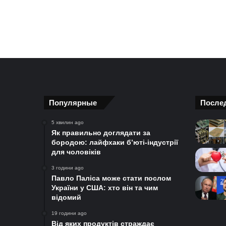
Популярные
После
5 хвилин ago
Як правильно доглядати за
бородою: лайфхаки б’юті-індустрії
для чоловіків
3 години ago
Павло Паліса може стати послом
України у США: хто він та чим
відомий
19 години ago
Від яких продуктів страждає