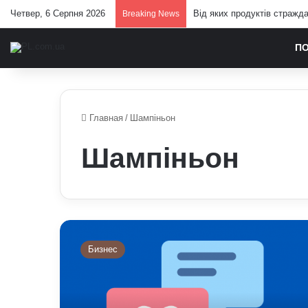
Четвер, 6 Серпня 2026
Від яких продуктів стражд
Breaking News
П
Главная
/
Шампіньон
Шампіньон
Як
правильно
Бизнес
пишеться
слово
«шампіньйон»
або