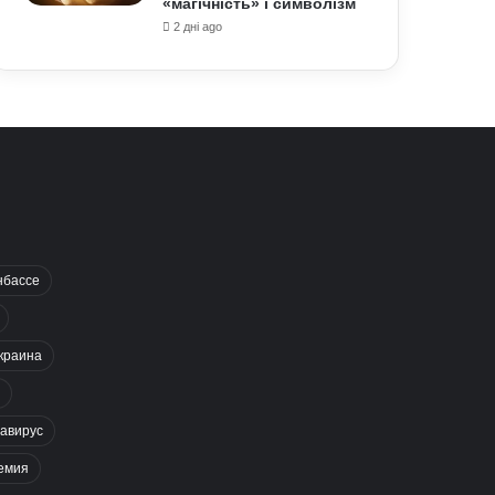
«магічність» і символізм
2 дні ago
нбассе
краина
авирус
емия