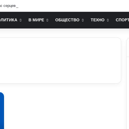
ає серцево-судинна система: попередження лікарів
ОЛИТИКА
В МИРЕ
ОБЩЕСТВО
ТЕХНО
СПОР