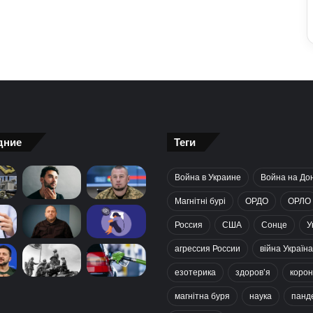
дние
Теги
Война в Украине
Война на До
Магнітні бурі
ОРДО
ОРЛО
Россия
США
Сонце
У
агрессия России
війна Україна
езотерика
здоров’я
корон
магнітна буря
наука
панд