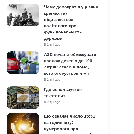
Чому демократія у різних
країнах так
відрізняється:
політологи про
функціональність
держави
2 дні ago
АЗС почали обмежувати
продаж дизелю до 100
літрів: стало відомо,
кого стосується ліміт
2 дні ago
Где используется
текстолит
2 дні ago
Що означає число 15:51
на годиннику:
нумерологи про