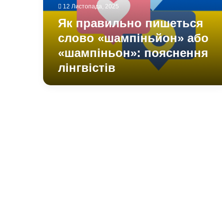
«шампіньон»:
12 Листопада, 2025
пояснення
Як правильно пишеться
лінгвістів
слово «шампіньйон» або
«шампіньон»: пояснення
лінгвістів