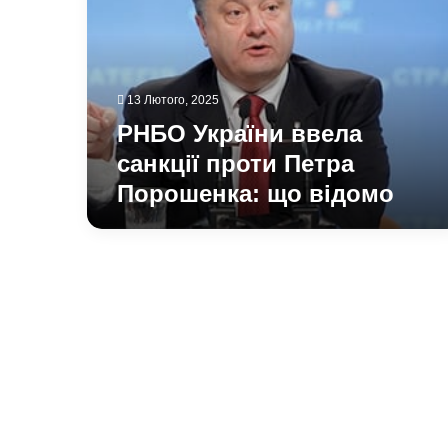
санкції
проти
Петра
Порошенка:
що
13 Лютого, 2025
відомо
РНБО України ввела
санкції проти Петра
Порошенка: що відомо