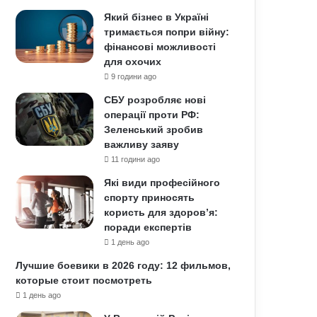
Який бізнес в Україні
тримається попри війну:
фінансові можливості
для охочих
9 години ago
СБУ розробляє нові
операції проти РФ:
Зеленський зробив
важливу заяву
11 години ago
Які види професійного
спорту приносять
користь для здоров’я:
поради експертів
1 день ago
Лучшие боевики в 2026 году: 12 фильмов,
которые стоит посмотреть
1 день ago