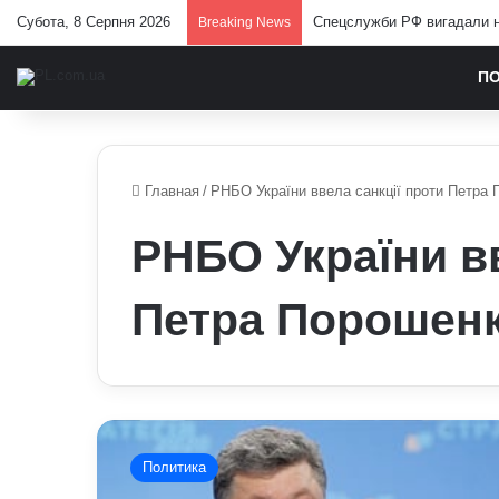
Субота, 8 Серпня 2026
Спецслужби РФ вигадали но
Breaking News
П
Главная
/
РНБО України ввела санкції проти Петра
РНБО України вв
Петра Порошен
РНБО
України
Политика
ввела