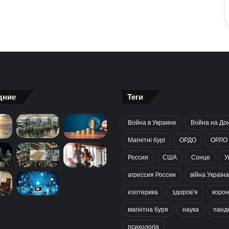
дние
Теги
Война в Украине
Война на До
Магнітні бурі
ОРДО
ОРЛО
Россия
США
Сонце
У
агрессия России
війна Україна
езотерика
здоров’я
корон
магнітна буря
наука
панд
психологія