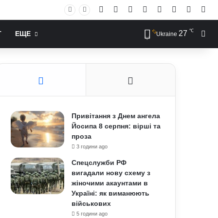
Facebook
X
YouTube
Instagram
RSS
Log In
Случай
Sid
℃
27
Иск
Т
ЕЩЕ
Ukraine
Привітання з Днем ангела
Йосипа 8 серпня: вірші та
проза
3 години ago
Спецслужби РФ
вигадали нову схему з
жіночими акаунтами в
Україні: як виманюють
військових
5 години ago