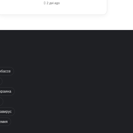
2 дні ago
нбассе
краина
авирус
емия