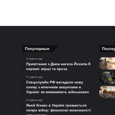
Популярные
После
3 години ago
Привітання з Днем ангела Йосипа 8
серпня: вірші та проза
5 години ago
Спецслужби РФ вигадали нову
схему з жіночими акаунтами в
Україні: як виманюють військових
9 години ago
Який бізнес в Україні тримається
попри війну: фінансові можливості