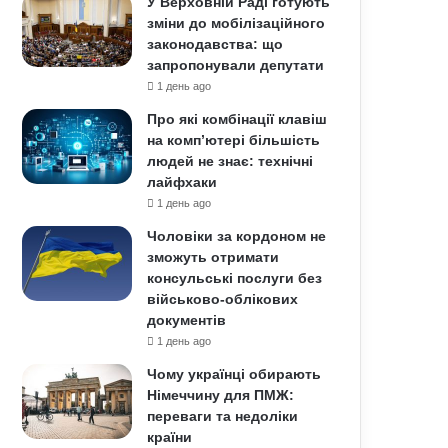
У Верховній Раді готують
зміни до мобілізаційного
законодавства: що
запропонували депутати
1 день ago
Про які комбінації клавіш
на комп’ютері більшість
людей не знає: технічні
лайфхаки
1 день ago
Чоловіки за кордоном не
зможуть отримати
консульські послуги без
військово-облікових
документів
1 день ago
Чому українці обирають
Німеччину для ПМЖ:
переваги та недоліки
країни