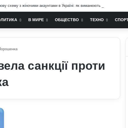
ву схему з жіночими акаунтами в Україні: як виманюють військових
ОЛИТИКА
В МИРЕ
ОБЩЕСТВО
ТЕХНО
СПОР
 Порошенка
ела санкції проти
ка