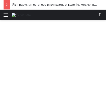
Які продукти поступово викликають онкологію: медики попередили, від чого краще відмовитись
Меню
И