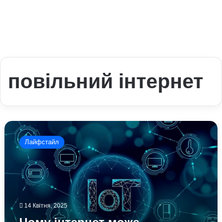
повільний інтернет
Чому
інтернет
Лайфстайл
може
«підвисати»:
експерти
розібрались
у
питанні
14 Квітня, 2025