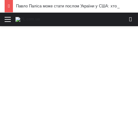
Павло Паліса може стати послом України у США: хто він та чим відомий
Меню
И