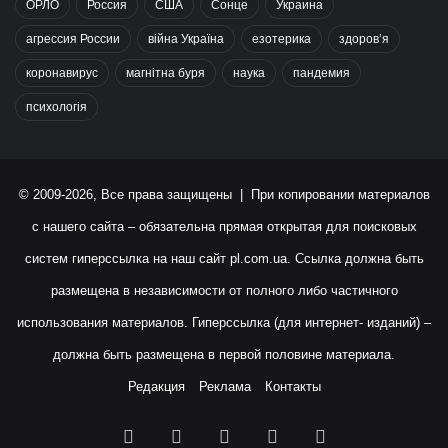
ОРЛО
Россия
США
Сонце
Украина
агрессия России
війна Україна
езотерика
здоров’я
коронавирус
магнітна буря
наука
пандемия
психологія
© 2009-2026, Все права защищены | При копировании материалов
с нашего сайта – обязательна прямая открытая для поисковых
систем гиперссылка на наш сайт
pl.com.ua
. Ссылка должна быть
размещена в независимости от полного либо частичного
использования материалов. Гиперссылка (для интернет- изданий) –
должна быть размещена в первой половине материала.
Редакция
Реклама
Контакты
Facebook
X
YouTube
Instagram
RSS