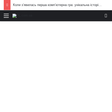
Коли з’явилась перша комп’ютерна гра: унікальна історія цілої індустрії
Меню
И