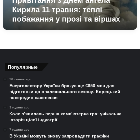
Привітання з Днем ангела
прозі
Кирила 11 травня: теплі
та
побажання у прозі та віршах
віршах
Популярные
20 хвилин ago
Енергосектору України бракує ще €650 млн для
підготовки до опалювального сезону: Корецький
попередив населення
3 години ago
Коли з’явилась перша комп’ютерна гра: унікальна
історія цілої індустрії
7 години ago
В Україні можуть знову запровадити графіки