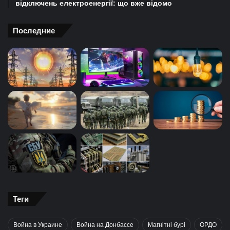
відключень електроенергії: що вже відомо
Последние
Теги
Война в Украине
Война на Донбассе
Магнітні бурі
ОРДО