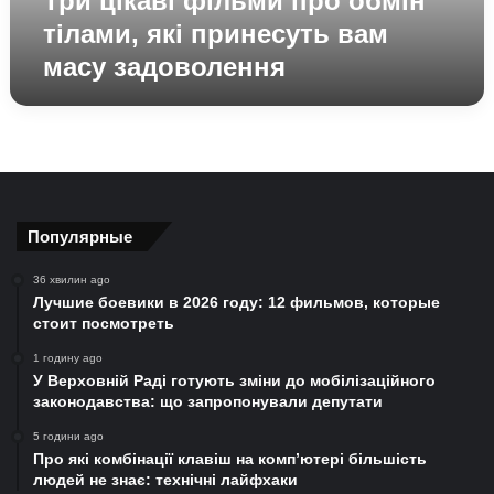
Три цікаві фільми про обмін
задоволення
тілами, які принесуть вам
масу задоволення
Популярные
36 хвилин ago
Лучшие боевики в 2026 году: 12 фильмов, которые
стоит посмотреть
1 годину ago
У Верховній Раді готують зміни до мобілізаційного
законодавства: що запропонували депутати
5 години ago
Про які комбінації клавіш на комп’ютері більшість
людей не знає: технічні лайфхаки