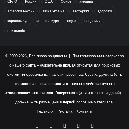
ОРЛО
Россия
США
Сонце
Украина
агрессия России
війна Україна
езотерика
здоров’я
коронавирус
магнітна буря
наука
пандемия
психологія
© 2009-2026, Все права защищены | При копировании материалов
с нашего сайта – обязательна прямая открытая для поисковых
систем гиперссылка на наш сайт
pl.com.ua
. Ссылка должна быть
размещена в независимости от полного либо частичного
использования материалов. Гиперссылка (для интернет- изданий) –
должна быть размещена в первой половине материала.
Редакция
Реклама
Контакты
Facebook
X
YouTube
Instagram
RSS