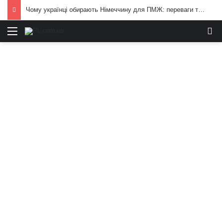
Чому українці обирають Німеччину для ПМЖ: переваги та недоліки країни
Меню
И