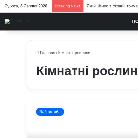
Субота, 8 Серпня 2026
Який бізнес в Україні трим
Breaking News
П
Главная
/
Кімнатні рослини
Кімнатні росли
Як
підготувати
Лайфстайл
кімнатні
рослини
до
зими: