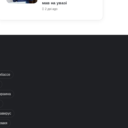
мав на увазі
2 дні ago
нбассе
краина
авирус
емия