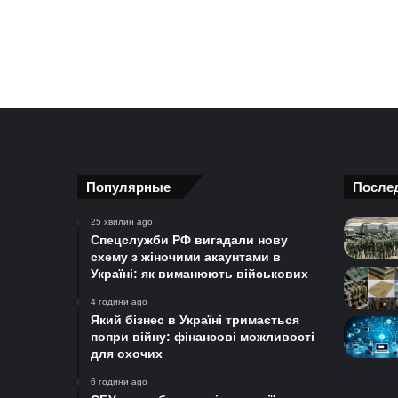
Популярные
После
25 хвилин ago
Спецслужби РФ вигадали нову
схему з жіночими акаунтами в
Україні: як виманюють військових
4 години ago
Який бізнес в Україні тримається
попри війну: фінансові можливості
для охочих
6 години ago