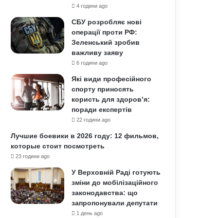
4 години ago
СБУ розробляє нові
операції проти РФ:
Зеленський зробив
важливу заяву
6 години ago
Які види професійного
спорту приносять
користь для здоров’я:
поради експертів
22 години ago
Лучшие боевики в 2026 году: 12 фильмов,
которые стоит посмотреть
23 години ago
У Верховній Раді готують
зміни до мобілізаційного
законодавства: що
запропонували депутати
1 день ago