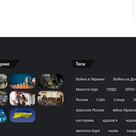
дние
Теги
Война в Украине
Война на До
Магнітні бурі
ОРДО
ОРЛО
Россия
США
Сонце
У
агрессия России
війна Україна
езотерика
здоров’я
корон
магнітна буря
наука
панд