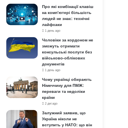
Про які комбінації клавіш
на комп’ютері більшість
людей не знає: технічні
лайфхаки
1 день ago
Чоловіки за кордоном не
зможуть отримати
консульські послуги без
військово-облікових
документів
1 день ago
Чому українці обирають
Німеччину для ПМЖ:
переваги та недоліки
країни
2 дні ago
Залужний заявив, що
Україна ніколи не
вступить у НАТО: що він