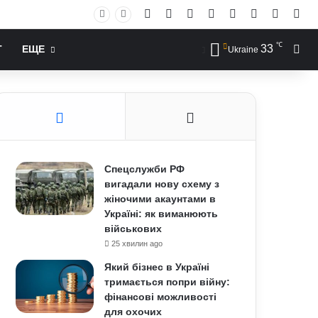
Facebook
X
YouTube
Instagram
RSS
Log In
Случай
Sid
℃
33
Иск
Т
ЕЩЕ
Ukraine
Спецслужби РФ
вигадали нову схему з
жіночими акаунтами в
Україні: як виманюють
військових
25 хвилин ago
Який бізнес в Україні
тримається попри війну:
фінансові можливості
для охочих