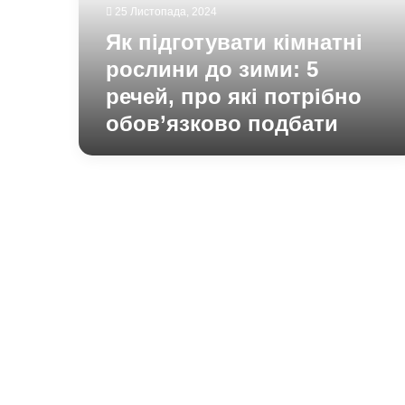
5
25 Листопада, 2024
речей,
Як підготувати кімнатні
про
які
рослини до зими: 5
потрібно
речей, про які потрібно
обов’язково
обов’язково подбати
подбати